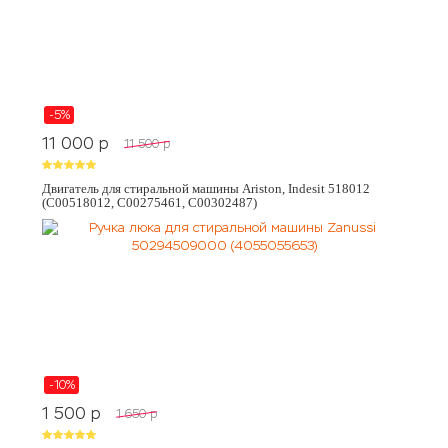
-5%
11 000
p
11 500
p
Двигатель для стиральной машины Ariston, Indesit 518012
(C00518012, C00275461, C00302487)
-10%
1 500
p
1 650
p