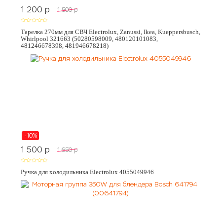
1 200
p
1 500
p
Тарелка 270мм для СВЧ Electrolux, Zanussi, Ikea, Kueppersbusch,
Whirlpool 321663 (50280598009, 480120101083,
481246678398, 481946678218)
-10%
1 500
p
1 650
p
Ручка для холодильника Electrolux 4055049946