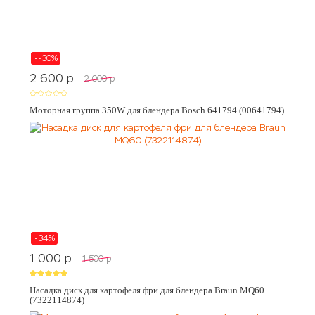
--30%
2 600
p
2 000
p
Моторная группа 350W для блендера Bosch 641794 (00641794)
-34%
1 000
p
1 500
p
Насадка диск для картофеля фри для блендера Braun MQ60
(7322114874)