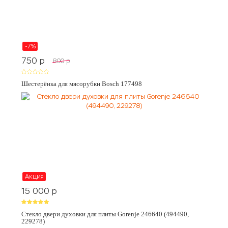
-7%
750
p
800
p
Шестерёнка для мясорубки Bosch 177498
Акция
15 000
p
Стекло двери духовки для плиты Gorenje 246640 (494490,
229278)