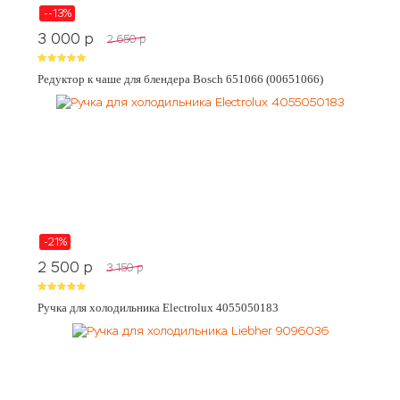
--13%
3 000
p
2 650
p
Редуктор к чаше для блендера Bosch 651066 (00651066)
-21%
2 500
p
3 150
p
Ручка для холодильника Electrolux 4055050183