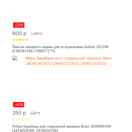
-28%
800
p
1 100
p
Панель овощного ящика для холодильника Indesit 283168
(C00283168, C00857275)
-45%
250
p
450
p
Ребро барабана для стиральной машины Beko 2838080100
(2816020300, 2816020100)