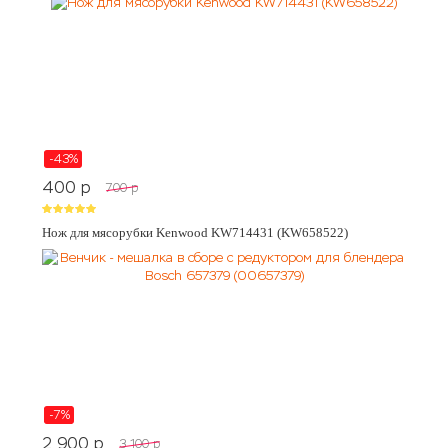
-43%
400
p
700
p
Нож для мясорубки Kenwood KW714431 (KW658522)
-7%
2 900
p
3 100
p