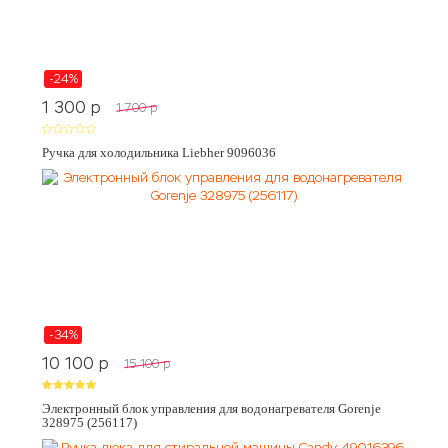
-24%
1 300
p
1 700
p
Ручка для холодильника Liebher 9096036
-34%
10 100
p
15 100
p
Электронный блок управления для водонагревателя Gorenje
328975 (256117)