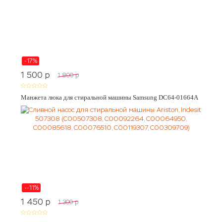
-17%
1 500
p
1 800
p
Манжета люка для стиральной машины Samsung DC64-01664A
--11%
1 450
p
1 300
p