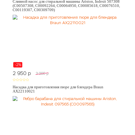
Сливной насос для стиральной машины Ariston, Indesit 507308
(C00507308, C00092264, C00064950, C00085618, C00076510,
C00119307, C00309709)
-2%
2 950
p
3 000
p
Насадка для приготовления пюре для блендера Braun
AX22110021