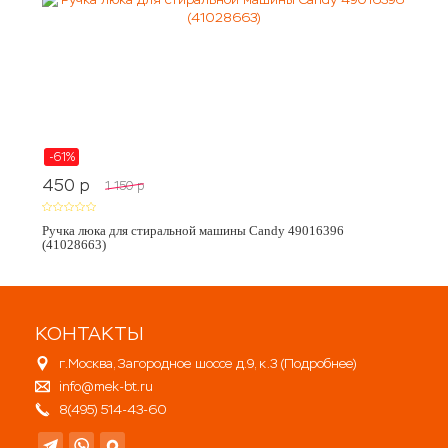
-61%
450
p
1 150
p
Ручка люка для стиральной машины Candy 49016396
(41028663)
КОНТАКТЫ
г.Москва, Загородное шоссе д.9, к.3 (
Подробнее
)
info@mek-bt.ru
8(495) 514-43-60