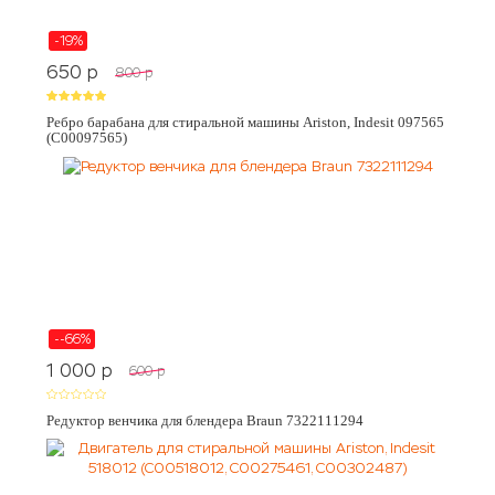
-19%
650
p
800
p
Ребро барабана для стиральной машины Ariston, Indesit 097565
(C00097565)
--66%
1 000
p
600
p
Редуктор венчика для блендера Braun 7322111294