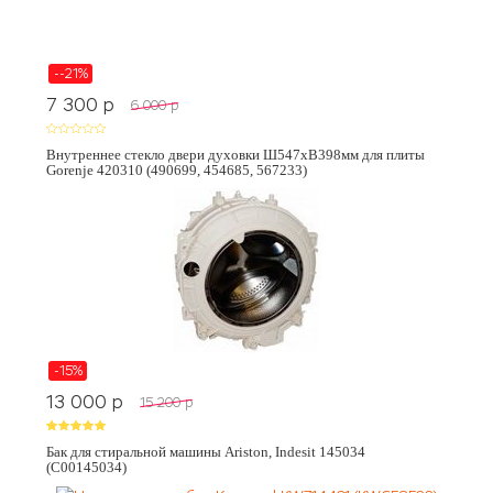
--21%
7 300
p
6 000
p
Внутреннее стекло двери духовки Ш547хВ398мм для плиты
Gorenje 420310 (490699, 454685, 567233)
-15%
13 000
p
15 200
p
Бак для стиральной машины Ariston, Indesit 145034
(C00145034)