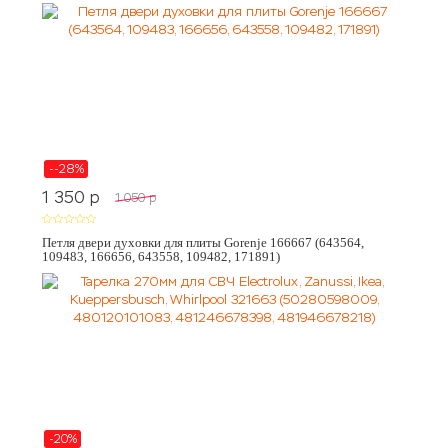
--28%
1 350
p
1 050
p
Петля двери духовки для плиты Gorenje 166667 (643564,
109483, 166656, 643558, 109482, 171891)
-20%