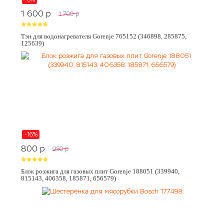
1 600
p
1 700
p
Тэн для водонагревателя Gorenje 765152 (346898, 285875,
125639)
-16%
800
p
950
p
Блок розжига для газовых плит Gorenje 188051 (339940,
815143, 406358, 185871, 656579)