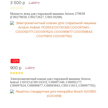
3 500
p
2 800
p
Манжета люка для стиральной машины Ariston 279658
(C00279658, C00272627, C00119208)
-22%
900
p
1 150
p
Электромагнитный клапан для стиральной машины Ariston,
Indesit 110333 (C00110333, C00097340, C00092177,
C00097624, C00096877, C00093843, C00111813, C00097792)