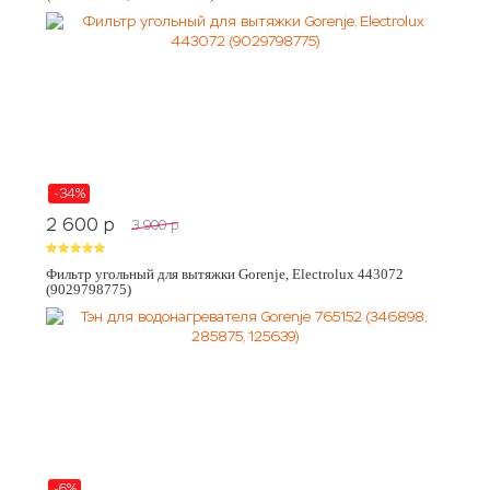
-34%
2 600
p
3 900
p
Фильтр угольный для вытяжки Gorenje, Electrolux 443072
(9029798775)
-6%