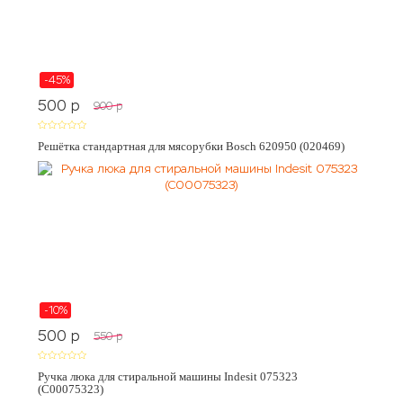
-45%
500
p
900
p
Решётка стандартная для мясорубки Bosch 620950 (020469)
-10%
500
p
550
p
Ручка люка для стиральной машины Indesit 075323
(C00075323)