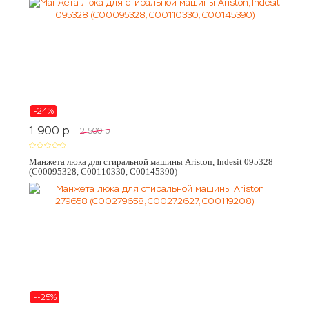
-24%
1 900
p
2 500
p
Манжета люка для стиральной машины Ariston, Indesit 095328
(C00095328, C00110330, C00145390)
--25%