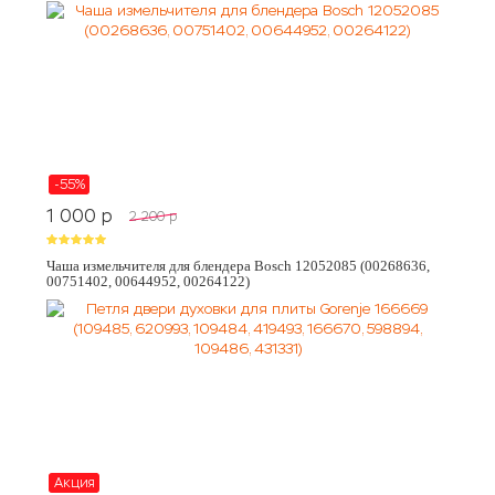
-55%
1 000
p
2 200
p
Чаша измельчителя для блендера Bosch 12052085 (00268636,
00751402, 00644952, 00264122)
Акция