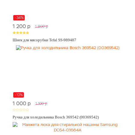
-34%
1 200
p
1 800
p
Шнек для мясорубки Tefal SS-989487
-10%
1 000
p
1 100
p
Ручка для холодильника Bosch 369542 (00369542)