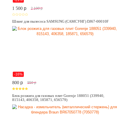
-29%
1 500
p
2 100
p
Шланг для пылесоса SAMSUNG (САМСУНГ) DJ67-00010F
-16%
800
p
950
p
Блок розжига для газовых плит Gorenje 188051 (339940,
815143, 406358, 185871, 656579)