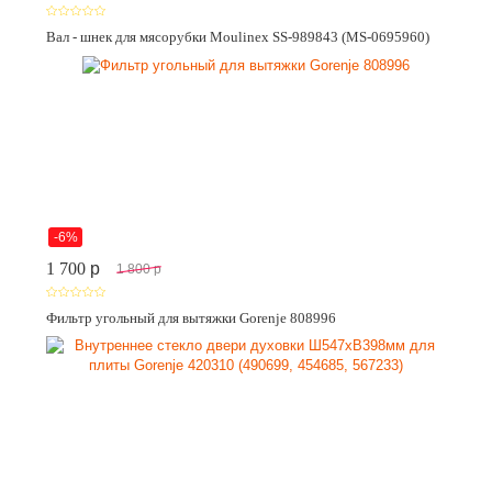
Вал - шнек для мясорубки Moulinex SS-989843 (MS-0695960)
-6%
1 700
p
1 800
p
Фильтр угольный для вытяжки Gorenje 808996