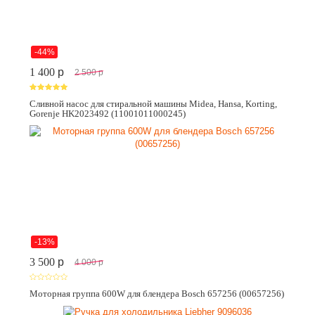
-44%
1 400
p
2 500
p
Сливной насос для стиральной машины Midea, Hansa, Korting,
Gorenje HK2023492 (11001011000245)
-13%
3 500
p
4 000
p
Моторная группа 600W для блендера Bosch 657256 (00657256)