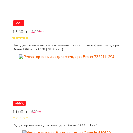
-22%
1 950
p
2 500
p
Насадка - измельчитель (металлический стержень) для блендера
Braun BR67050778 (7050778)
--66%
1 000
p
600
p
Редуктор венчика для блендера Braun 7322111294