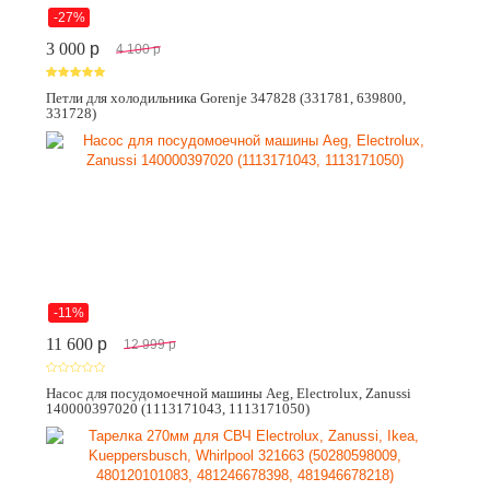
-27%
3 000
p
4 100
p
Петли для холодильника Gorenje 347828 (331781, 639800,
331728)
-11%
11 600
p
12 999
p
Насос для посудомоечной машины Aeg, Electrolux, Zanussi
140000397020 (1113171043, 1113171050)