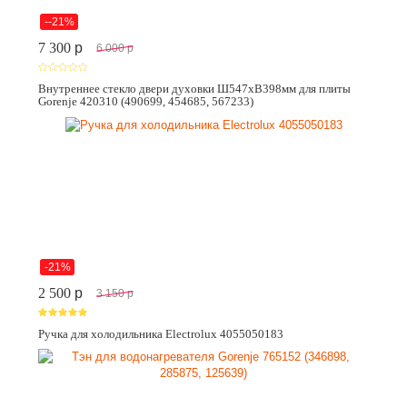
--21%
7 300
p
6 000
p
Внутреннее стекло двери духовки Ш547хВ398мм для плиты
Gorenje 420310 (490699, 454685, 567233)
-21%
2 500
p
3 150
p
Ручка для холодильника Electrolux 4055050183