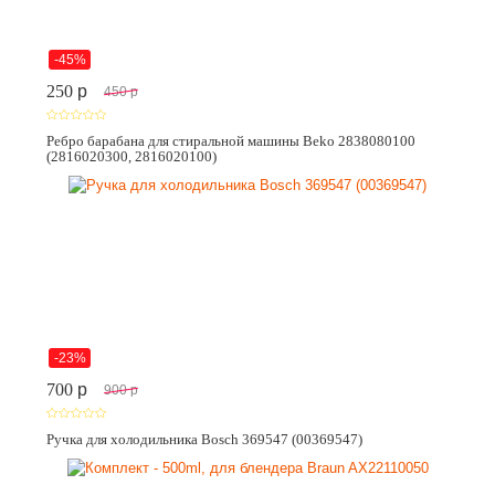
-45%
250
p
450
p
Ребро барабана для стиральной машины Beko 2838080100
(2816020300, 2816020100)
-23%
700
p
900
p
Ручка для холодильника Bosch 369547 (00369547)