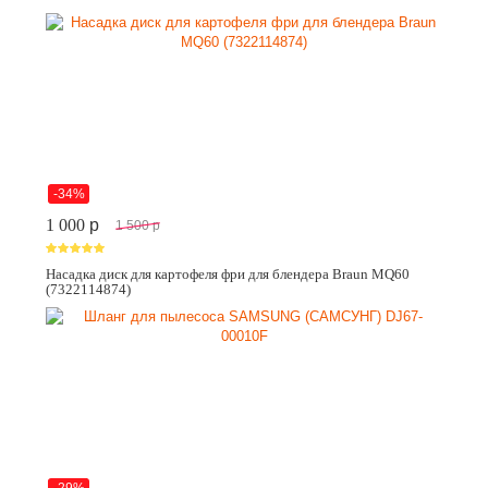
-34%
1 000
p
1 500
p
Насадка диск для картофеля фри для блендера Braun MQ60
(7322114874)