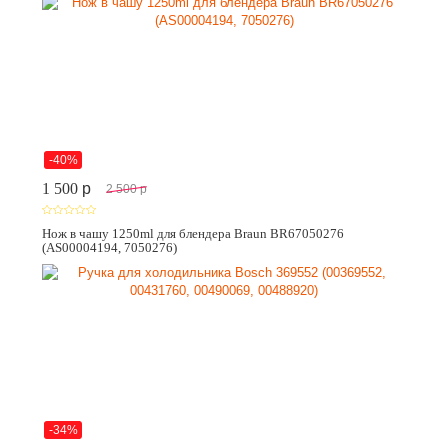
-40%
1 500
p
2 500
p
Нож в чашу 1250ml для блендера Braun BR67050276
(AS00004194, 7050276)
-34%