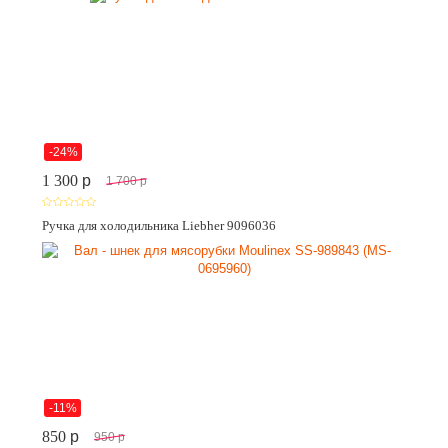
-24%
1 300
p
1 700
p
Ручка для холодильника Liebher 9096036
-11%
850
p
950
p