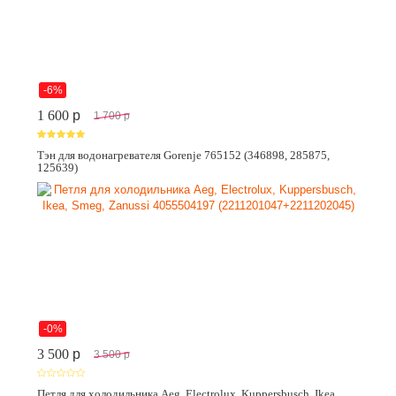
-6%
1 600
p
1 700
p
Тэн для водонагревателя Gorenje 765152 (346898, 285875,
125639)
-0%
3 500
p
3 500
p
Петля для холодильника Aeg, Electrolux, Kuppersbusch, Ikea,