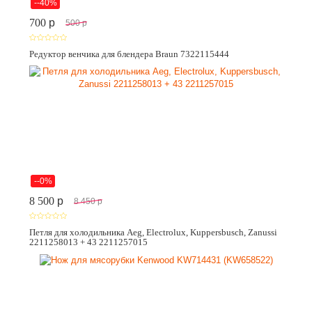
--40%
700
p
500
p
Редуктор венчика для блендера Braun 7322115444
--0%
8 500
p
8 450
p
Петля для холодильника Aeg, Electrolux, Kuppersbusch, Zanussi
2211258013 + 43 2211257015