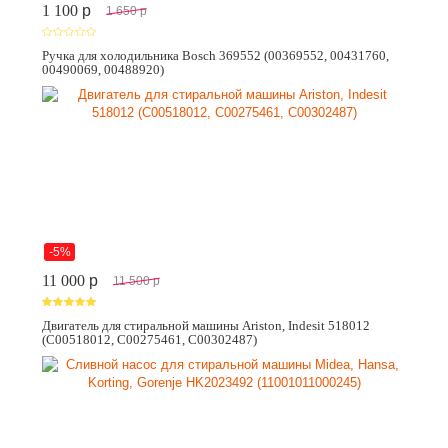
1 100
p
1 650
p
Ручка для холодильника Bosch 369552 (00369552, 00431760,
00490069, 00488920)
-5%
11 000
p
11 500
p
Двигатель для стиральной машины Ariston, Indesit 518012
(C00518012, C00275461, C00302487)