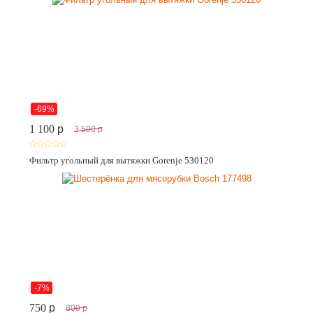
-69%
1 100
p
3 500
p
Фильтр угольный для вытяжки Gorenje 530120
-7%
750
p
800
p