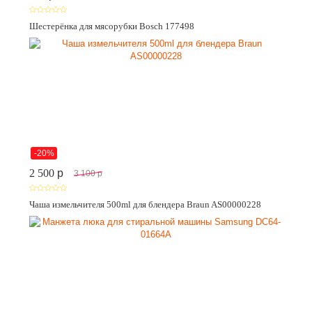
Шестерёнка для мясорубки Bosch 177498
-20%
2 500
p
3 100
p
Чаша измельчителя 500ml для блендера Braun AS00000228