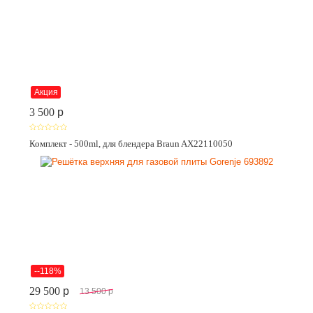
Акция
3 500
p
Комплект - 500ml, для блендера Braun AX22110050
--118%
29 500
p
13 500
p