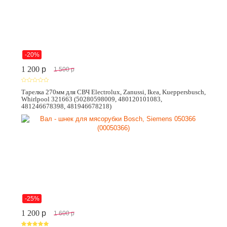
-20%
1 200
p
1 500
p
Тарелка 270мм для СВЧ Electrolux, Zanussi, Ikea, Kueppersbusch,
Whirlpool 321663 (50280598009, 480120101083,
481246678398, 481946678218)
-25%
1 200
p
1 600
p