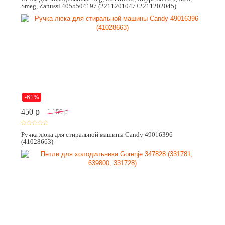
Smeg, Zanussi 4055504197 (2211201047+2211202045)
-61%
450
p
1 150
p
Ручка люка для стиральной машины Candy 49016396
(41028663)