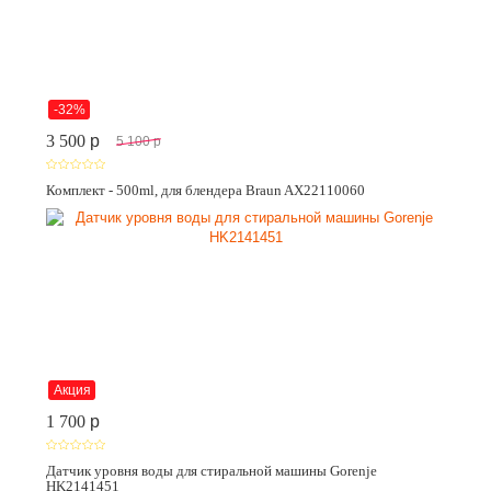
-32%
3 500
p
5 100
p
Комплект - 500ml, для блендера Braun AX22110060
Акция
1 700
p
Датчик уровня воды для стиральной машины Gorenje
HK2141451