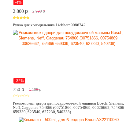
-4%
2 800
p
2 900
p
Ручка для холодильника Liebherr 9086742
-32%
750
p
1 100
p
Ремкомплект двери для посудомоечной машины Bosch, Siemens,
Neff, Gaggenau 754866 (00751866, 00754869, 00626662, 754866
659339, 623540, 627230, 540238)