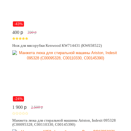
-43%
400
p
700
p
Нож для мясорубки Kenwood KW714431 (KW658522)
-24%
1 900
p
2 500
p
Манжета люка для стиральной машины Ariston, Indesit 095328
(C00095328, C00110330, C00145390)