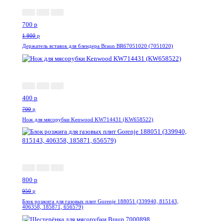
700
p
1 900
p
Держатель вставок для блендера Braun BR67051020 (7051020)
-43%
400
p
700
p
Нож для мясорубки Kenwood KW714431 (KW658522)
-16%
800
p
950
p
Блок розжига для газовых плит Gorenje 188051 (339940, 815143,
406358, 185871, 656579)
-19%