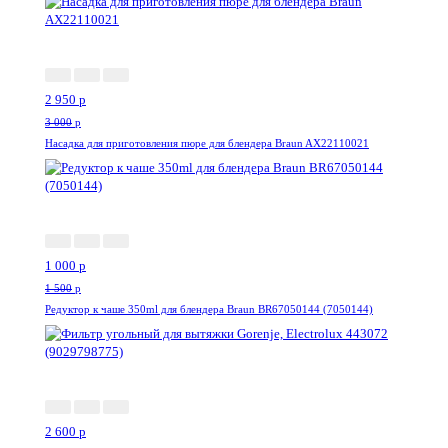
-2%
2 950
p
3 000
p
Насадка для приготовления пюре для блендера Braun AX22110021
-34%
1 000
p
1 500
p
Редуктор к чаше 350ml для блендера Braun BR67050144 (7050144)
-34%
2 600
p