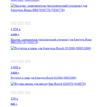
-22%
1 950
p
2 500
p
Насадка - измельчитель (металлический стержень) для блендера Braun
BR67050778 (7050778)
--13%
3 000
p
2 650
p
Редуктор к чаше для блендера Bosch 651066 (00651066)
-59%
250
p
600
p