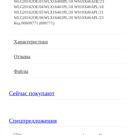
WLG20162OE/03
WLX16460PL/18
WS10X46AOE/23
WLG20162OE/04
WLX16461PL/18
WS10X46APL/18
WLG20162OE/05
WLX16461PL/20
WS10X46APL/21
WLG20162OE/06
WLX16462PL/20
WS10X46APL/23
Код 00609771 (609771)
Характеристики
Отзывы
Файлы
Сейчас покупают
Спецпредложения