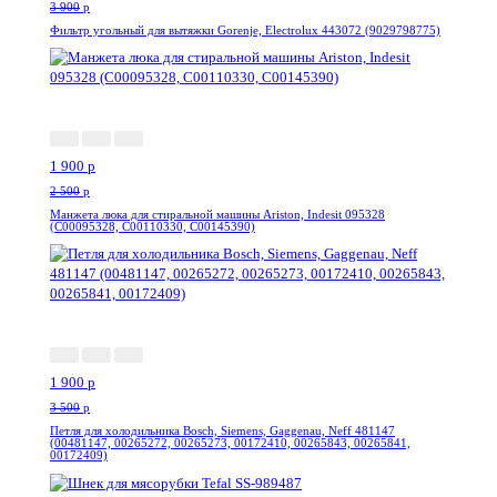
3 900
p
Фильтр угольный для вытяжки Gorenje, Electrolux 443072 (9029798775)
-24%
1 900
p
2 500
p
Манжета люка для стиральной машины Ariston, Indesit 095328
(C00095328, C00110330, C00145390)
-46%
1 900
p
3 500
p
Петля для холодильника Bosch, Siemens, Gaggenau, Neff 481147
(00481147, 00265272, 00265273, 00172410, 00265843, 00265841,
00172409)
-34%