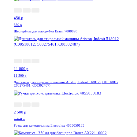
450
p
550
p
Шестерёнка для мясорубки Braun 7000898
-5%
11 000
p
11 500
p
Двигатель для стиральной машины Ariston, Indesit 518012 (C00518012,
C00275461, C00302487)
-21%
2 500
p
3 150
p
Ручка для холодильника Electrolux 4055050183