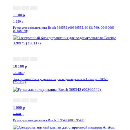
1 100
p
1 650
p
Ручка для холодильника Bosch 369552 (00369552, 00431760, 00490069,
00488920)
-34%
10 100
p
15 100
p
Электронный блок управления для водонагревателя Gorenje 328975
(256117)
-10%
1 000
p
1 100
p
Ручка для холодильника Bosch 369542 (00369542)