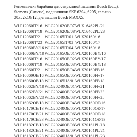
Ремкомплект барабана для стиральной машины
Bosch (Бош),
Siemens (Сименс)
, подшипники
SKF 6204, 6205
, сальник
30х52х10/12
, для машин
Bosch MAXX5.
WLF12060IT/16
WLG20162OE/07
WLX16462PL/21
WLF12060IT/18
WLG20162OE/08
WLX16462PL/23
WLF12060IT/21
WLG20165IT/01
WLX20160/16
WLF12060IT/23
WLG20165IT/03
WLX20160/17
WLF16060BY/16
WLG20165IT/04
WLX20160/18
WLF16060BY/18
WLG20165OE/01
WLX20160BY/16
WLF16060IT/16
WLG20165OE/02
WLX20160BY/17
WLF16060IT/18
WLG20165OE/03
WLX20160BY/18
WLF16060IT/21
WLG20165OE/04
WLX20160FF/16
WLF16060OE/16
WLG20165OE/05
WLX20160FF/17
WLF16060OE/18
WLG20165UA/01
WLX20160FF/18
WLF16062BY/18
WLG20240OE/01
WLX20160FF/21
WLF16062BY/21
WLG20240OE/02
WLX20160FF/23
WLF16062BY/23
WLG20240OE/03
WLX20160FF/25
WLF16062OE/18
WLG20240OE/04
WLX20160OE/16
WLF16170CE/18
WLG20240OE/05
WLX20160OE/17
WLF16170CE/21
WLG20240OE/06
WLX20160OE/18
WLF16170CE/23
WLG20240OE/07
WLX20161OE/18
WLF16182CE/18
WLG20240OE/08
WLX20161PL/18
WLF16182CE/21
WLG20240OE/09
WLX20161PL/21
WLF16182CE/23
WLG20240UA/01
WLX20161PL/23