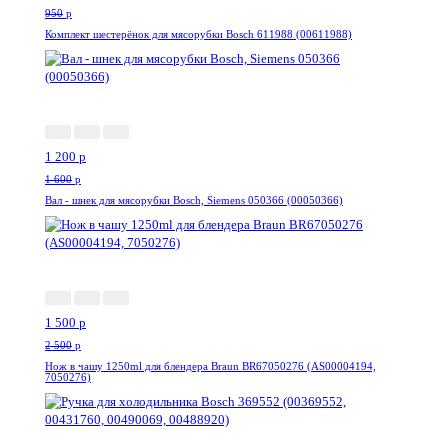
950
p
Комплект шестерёнок для мясорубки Bosch 611988 (00611988)
-25%
1 200
p
1 600
p
Вал - шнек для мясорубки Bosch, Siemens 050366 (00050366)
-40%
1 500
p
2 500
p
Нож в чашу 1250ml для блендера Braun BR67050276 (AS00004194,
7050276)
-34%