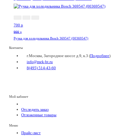
-23%
700
p
900
p
Ручка для холодильника Bosch 369547 (00369547)
Контакты
г.Москва, Загородное шоссе д.9, к.3 (
Подробнее
)
info@mek-bt.ru
8(495) 514-43-60
Мой кабинет
Отследить заказ
Отложенные товары
Меню
Прайс-лист