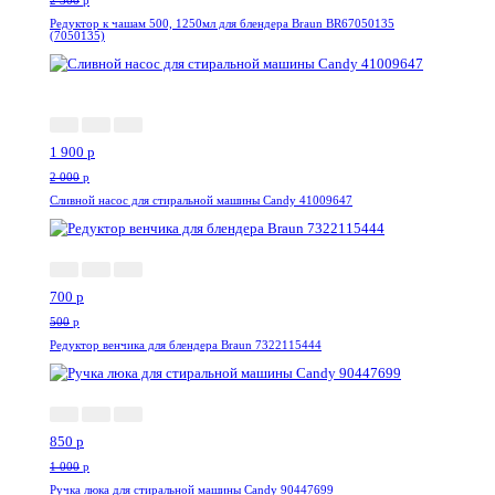
2 300
p
Редуктор к чашам 500, 1250мл для блендера Braun BR67050135
(7050135)
-5%
1 900
p
2 000
p
Сливной насос для стиральной машины Candy 41009647
--40%
700
p
500
p
Редуктор венчика для блендера Braun 7322115444
-15%
850
p
1 000
p
Ручка люка для стиральной машины Candy 90447699