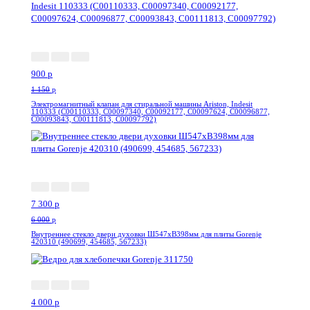
-22%
900
p
1 150
p
Электромагнитный клапан для стиральной машины Ariston, Indesit
110333 (C00110333, C00097340, C00092177, C00097624, C00096877,
C00093843, C00111813, C00097792)
--21%
7 300
p
6 000
p
Внутреннее стекло двери духовки Ш547хВ398мм для плиты Gorenje
420310 (490699, 454685, 567233)
-7%
4 000
p