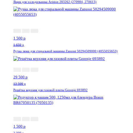
Ящик для холодильника Ariston 283262 (270984, 270613)
-10%
1 500
p
1 650
p
Ручка люка для стиральной машины Zanussi 50294509000 (4055055653)
--118%
29 500
p
13 500
p
Решётка верхняя для газовой плиты Gorenje 693892
-35%
1 500
p