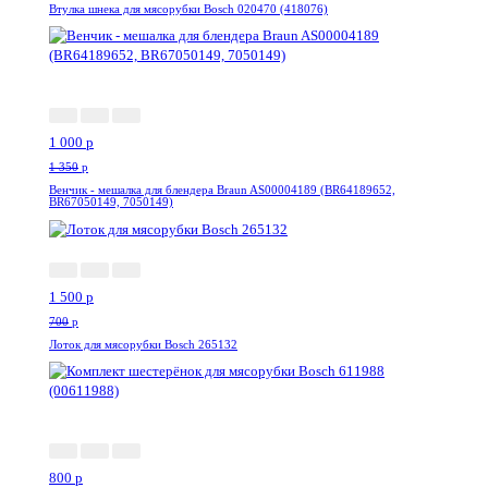
Втулка шнека для мясорубки Bosch 020470 (418076)
-26%
1 000
p
1 350
p
Венчик - мешалка для блендера Braun AS00004189 (BR64189652,
BR67050149, 7050149)
--114%
1 500
p
700
p
Лоток для мясорубки Bosch 265132
-16%
800
p