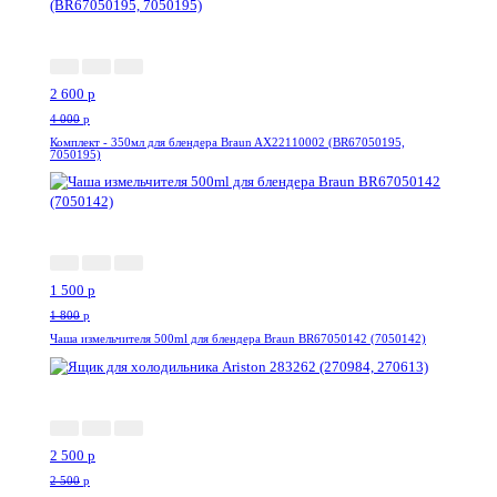
-35%
2 600
p
4 000
p
Комплект - 350мл для блендера Braun AX22110002 (BR67050195,
7050195)
-17%
1 500
p
1 800
p
Чаша измельчителя 500ml для блендера Braun BR67050142 (7050142)
-0%
2 500
p
2 500
p