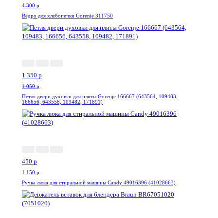
4 300
p
Ведро для хлебопечки Gorenje 311750
--28%
1 350
p
1 050
p
Петля двери духовки для плиты Gorenje 166667 (643564, 109483,
166656, 643558, 109482, 171891)
-61%
450
p
1 150
p
Ручка люка для стиральной машины Candy 49016396 (41028663)
-64%