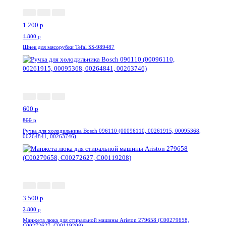
1 200
p
1 800
p
Шнек для мясорубки Tefal SS-989487
-25%
600
p
800
p
Ручка для холодильника Bosch 096110 (00096110, 00261915, 00095368,
00264841, 00263746)
--25%
3 500
p
2 800
p
Манжета люка для стиральной машины Ariston 279658 (C00279658,
C00272627, C00119208)