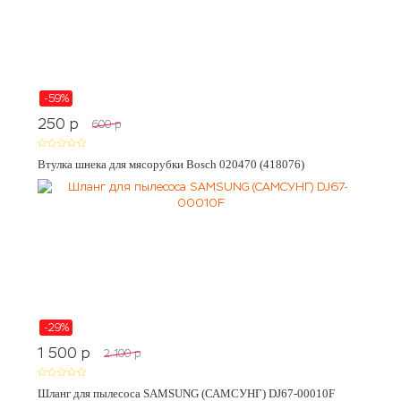
-59%
250
p
600
p
Втулка шнека для мясорубки Bosch 020470 (418076)
-29%
1 500
p
2 100
p
Шланг для пылесоса SAMSUNG (САМСУНГ) DJ67-00010F