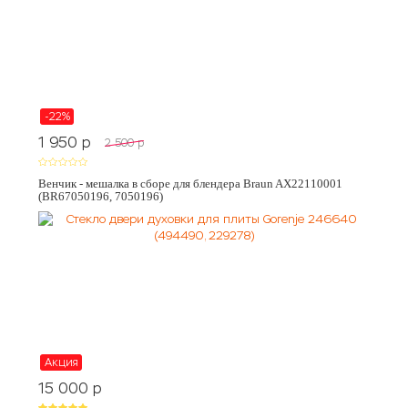
-22%
1 950
p
2 500
p
Венчик - мешалка в сборе для блендера Braun AX22110001
(BR67050196, 7050196)
Акция
15 000
p