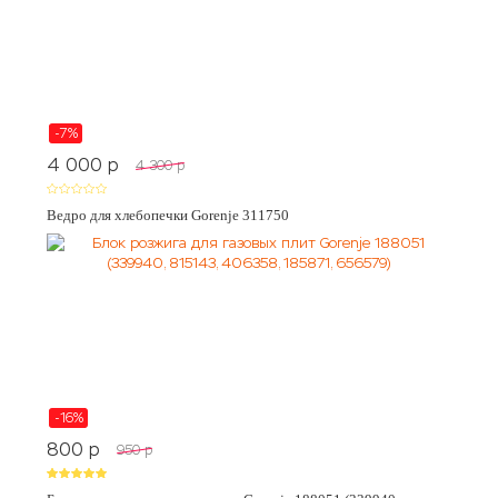
-7%
4 000
p
4 300
p
Ведро для хлебопечки Gorenje 311750
-16%
800
p
950
p