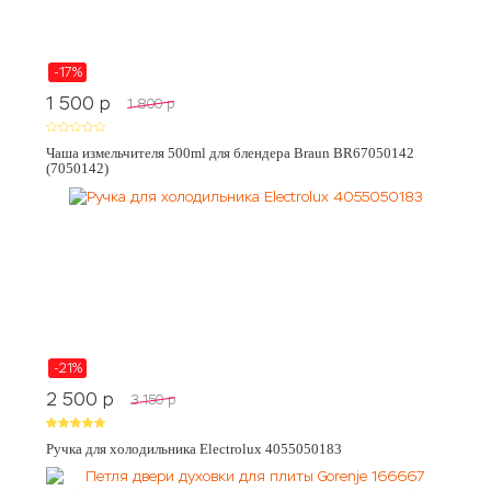
-17%
1 500
p
1 800
p
Чаша измельчителя 500ml для блендера Braun BR67050142
(7050142)
-21%
2 500
p
3 150
p
Ручка для холодильника Electrolux 4055050183