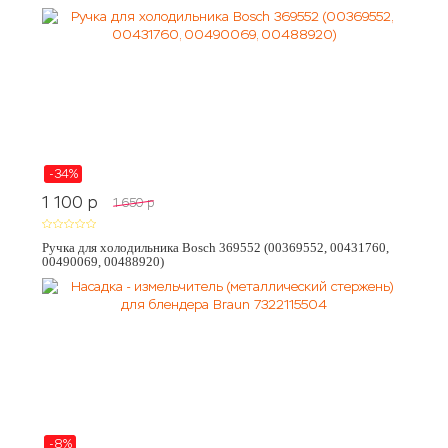
-34%
1 100
p
1 650
p
Ручка для холодильника Bosch 369552 (00369552, 00431760,
00490069, 00488920)
-8%