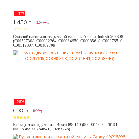
--11%
1 450
p
1 300
p
Сливной насос для стиральной машины Ariston, Indesit 507308
(C00507308, C00092264, C00064950, C00085618, C00076510,
C00119307, C00309709)
-25%
600
p
800
p
Ручка для холодильника Bosch 096110 (00096110, 00261915,
00095368, 00264841, 00263746)