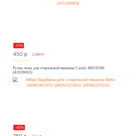
-61%
450
p
1 150
p
Ручка люка для стиральной машины Candy 49016396
(41028663)
-45%