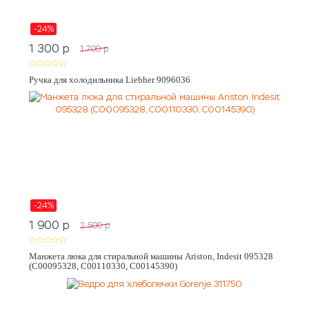
-24%
1 300
p
1 700
p
Ручка для холодильника Liebher 9096036
-24%
1 900
p
2 500
p
Манжета люка для стиральной машины Ariston, Indesit 095328
(C00095328, C00110330, C00145390)