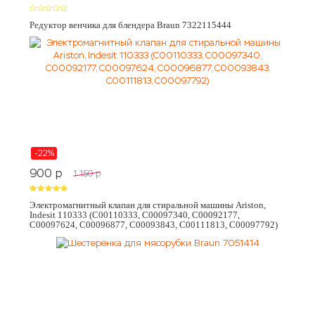
Редуктор венчика для блендера Braun 7322115444
-22%
900
p
1 150
p
Электромагнитный клапан для стиральной машины Ariston,
Indesit 110333 (C00110333, C00097340, C00092177,
C00097624, C00096877, C00093843, C00111813, C00097792)