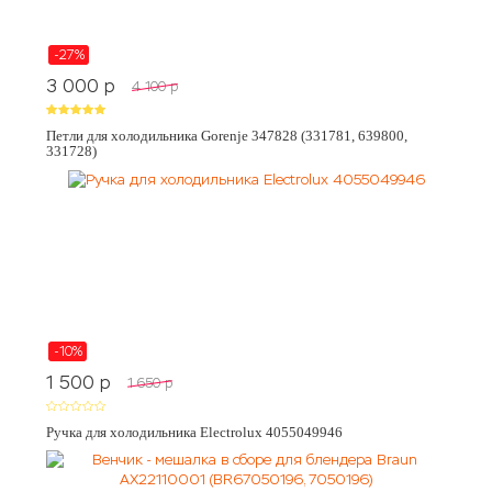
-27%
3 000
p
4 100
p
Петли для холодильника Gorenje 347828 (331781, 639800,
331728)
-10%
1 500
p
1 650
p
Ручка для холодильника Electrolux 4055049946