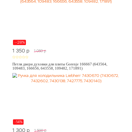
--28%
1 350
p
1 050
p
Петля двери духовки для плиты Gorenje 166667 (643564,
109483, 166656, 643558, 109482, 171891)
-14%
1 300
p
1 500
p