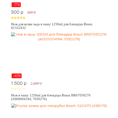
-17%
500
p
600
p
Нож для колки льда в чашу 1250ml для блендера Braun
81322432
-40%
1 500
p
2 500
p
Нож в чашу 1250ml для блендера Braun BR67050276
(AS00004194, 7050276)