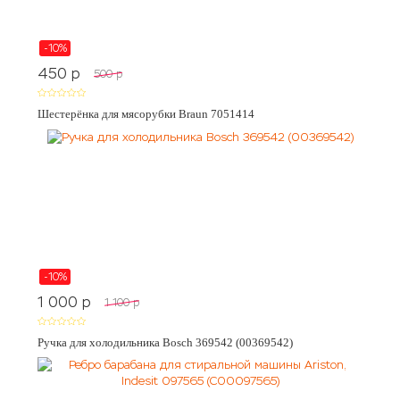
-10%
450
p
500
p
Шестерёнка для мясорубки Braun 7051414
-10%
1 000
p
1 100
p
Ручка для холодильника Bosch 369542 (00369542)