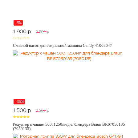
-5%
1 900
p
2 000
p
Сливной насос для стиральной машины Candy 41009647
-35%
1 500
p
2 300
p
Редуктор к чашам 500, 1250мл для блендера Braun BR67050135
(7050135)