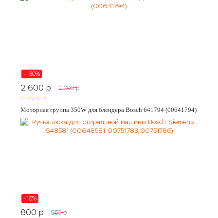
--30%
2 600
p
2 000
p
Моторная группа 350W для блендера Bosch 641794 (00641794)
-16%
800
p
950
p