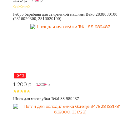
250
p
450
p
Ребро барабана для стиральной машины Beko 2838080100
(2816020300, 2816020100)
-34%
1 200
p
1 800
p
Шнек для мясорубки Tefal SS-989487