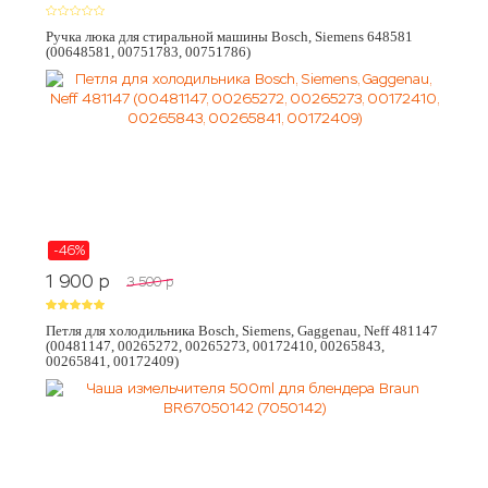
Ручка люка для стиральной машины Bosch, Siemens 648581
(00648581, 00751783, 00751786)
-46%
1 900
p
3 500
p
Петля для холодильника Bosch, Siemens, Gaggenau, Neff 481147
(00481147, 00265272, 00265273, 00172410, 00265843,
00265841, 00172409)