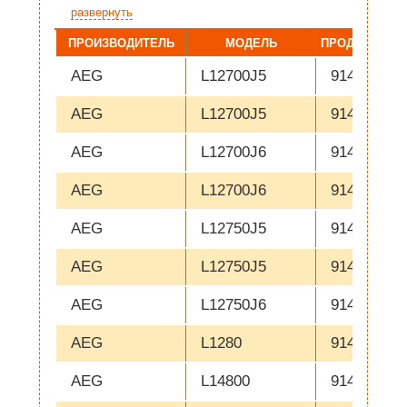
развернуть
ПРОИЗВОДИТЕЛЬ
МОДЕЛЬ
ПРОДУКТОВЫ
AEG
L12700J5
914602900
AEG
L12700J5
914602906
AEG
L12700J6
914602901
AEG
L12700J6
914602907
AEG
L12750J5
914602800
AEG
L12750J5
914602804
AEG
L12750J6
914602801
AEG
L1280
914602904
AEG
L14800
914601519