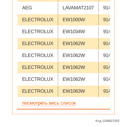
AEG
LAVAMAT2107
914602003
ELECTROLUX
EW1000W
914654513
ELECTROLUX
EW1034W
914667016
ELECTROLUX
EW1062W
914654508
ELECTROLUX
EW1062W
914654509
ELECTROLUX
EW1062W
914654510
ELECTROLUX
EW1062W
914654514
ELECTROLUX
EW1063W
914600516
посмотреть весь список
Код 1240827202