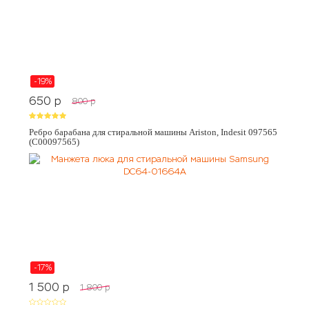
-19%
650
p
800
p
Ребро барабана для стиральной машины Ariston, Indesit 097565
(C00097565)
-17%
1 500
p
1 800
p