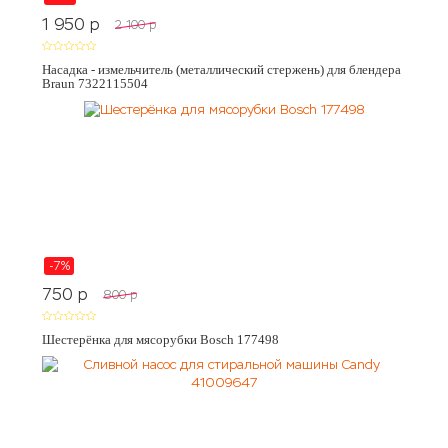
1 950
p
2 100
p
Насадка - измельчитель (металлический стержень) для блендера
Braun 7322115504
-7%
750
p
800
p
Шестерёнка для мясорубки Bosch 177498