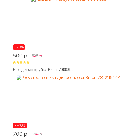
-20%
500
p
625
p
Нож для мясорубки Braun 7000899
--40%
700
p
500
p