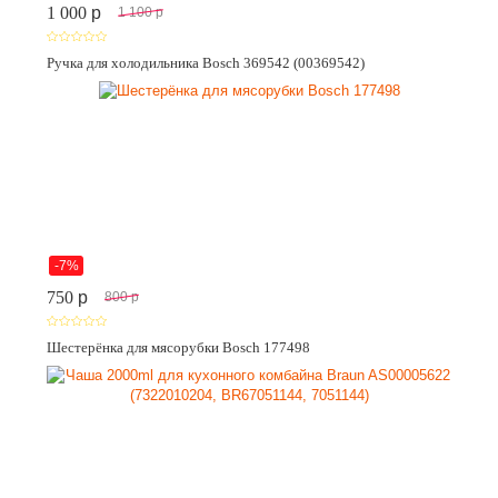
1 000
p
1 100
p
Ручка для холодильника Bosch 369542 (00369542)
-7%
750
p
800
p
Шестерёнка для мясорубки Bosch 177498