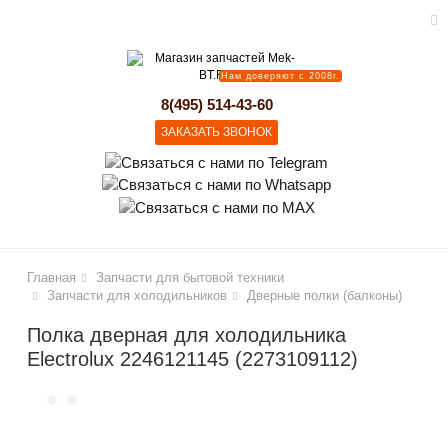
Нам доверяют с 2008г.
lose
8(495) 514-43-60
ЗАКАЗАТЬ ЗВОНОК
Главная
Запчасти для бытовой техники
Запчасти для холодильников
Дверные полки (балконы)
Полка дверная для холодильника
Electrolux 2246121145 (2273109112)