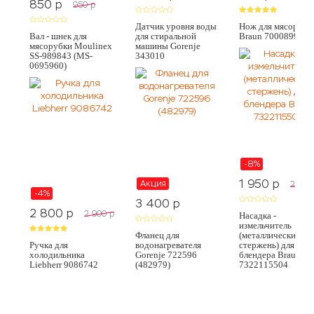
850
p
950
p
Датчик уровня воды
Нож для мясорубк
Вал - шнек для
для стиральной
Braun 7000899
мясорубки Moulinex
машины Gorenje
SS-989843 (MS-
343010
0695960)
-8%
1 950
p
Акция
2 100
-4%
3 400
p
2 800
p
2 900
p
Насадка -
измельчитель
Фланец для
(металлический
Ручка для
водонагревателя
стержень) для
холодильника
Gorenje 722596
блендера Braun
Liebherr 9086742
(482979)
7322115504