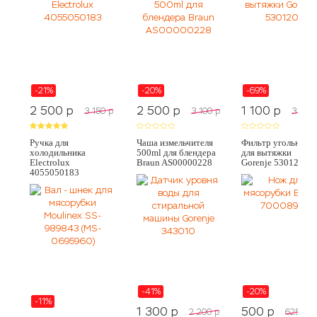
-21%
-20%
-69%
2 500
p
2 500
p
1 100
p
3 150
p
3 100
p
3 500
Ручка для
Чаша измельчителя
Фильтр угольный
холодильника
500ml для блендера
для вытяжки
Electrolux
Braun AS00000228
Gorenje 530120
4055050183
-41%
-20%
-11%
1 300
p
500
p
2 200
p
625
p