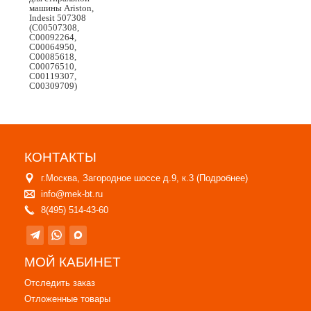
машины Ariston,
Indesit 507308
(C00507308,
C00092264,
C00064950,
C00085618,
C00076510,
C00119307,
C00309709)
КОНТАКТЫ
г.Москва, Загородное шоссе д.9, к.3 (
Подробнее
)
info@mek-bt.ru
8(495) 514-43-60
МОЙ КАБИНЕТ
Отследить заказ
Отложенные товары