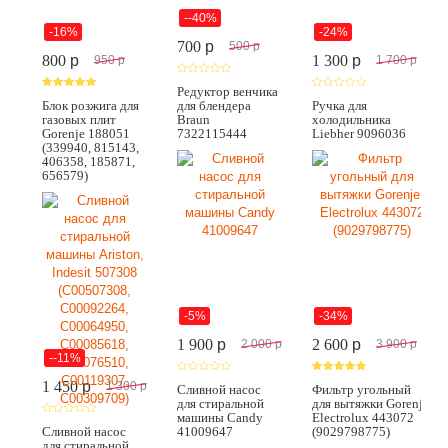
--40%
-16%
-24%
700
p
500
p
800
p
1 300
p
950
p
1 700
p
Редуктор венчика
Блок розжига для
для блендера
Ручка для
газовых плит
Braun
холодильника
Gorenje 188051
7322115444
Liebher 9096036
(339940, 815143,
406358, 185871,
656579)
-5%
-34%
1 900
p
2 600
p
2 000
p
3 900
p
--11%
1 450
p
1 300
p
Сливной насос
Фильтр угольный
для стиральной
для вытяжки Gorenje,
машины Candy
Electrolux 443072
Сливной насос
41009647
(9029798775)
для стиральной