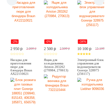
-2%
-0%
-34%
2 950
p
2 500
p
10 100
p
3 000
p
2 500
p
15 100
p
Насадка для
Ящик для
Электронный блок
приготовления
холодильника
управления для
пюре для
Ariston 283262
водонагревателя
блендера Braun
(270984, 270613)
Gorenje 328975
AX22110021
(256117)