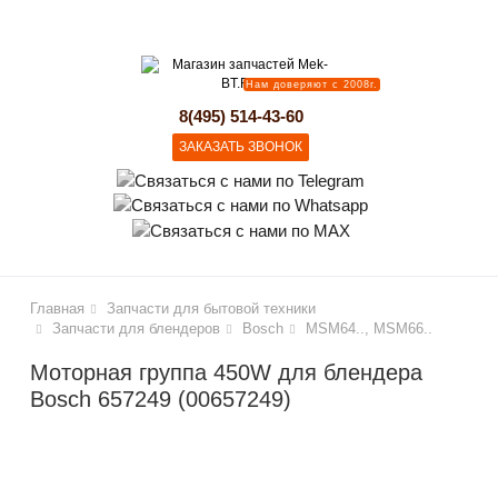
lose
Нам доверяют с 2008г.
8(495) 514-43-60
ЗАКАЗАТЬ ЗВОНОК
Главная
Запчасти для бытовой техники
Запчасти для блендеров
Bosch
MSM64.., MSM66..
Моторная группа 450W для блендера
Bosch 657249 (00657249)