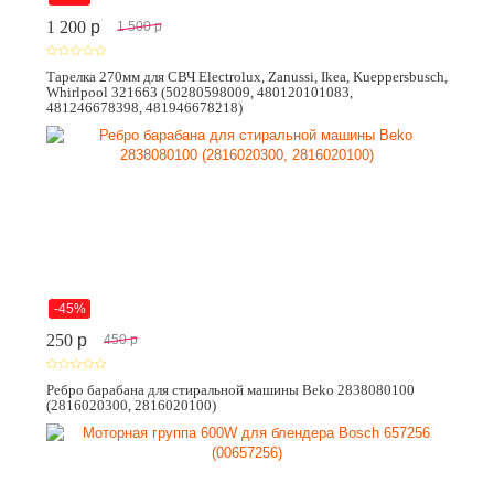
1 200
p
1 500
p
Тарелка 270мм для СВЧ Electrolux, Zanussi, Ikea, Kueppersbusch,
Whirlpool 321663 (50280598009, 480120101083,
481246678398, 481946678218)
-45%
250
p
450
p
Ребро барабана для стиральной машины Beko 2838080100
(2816020300, 2816020100)