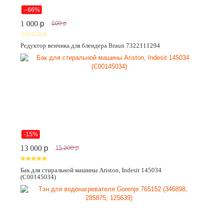
--66%
1 000
p
600
p
Редуктор венчика для блендера Braun 7322111294
-15%
13 000
p
15 200
p
Бак для стиральной машины Ariston, Indesit 145034
(C00145034)