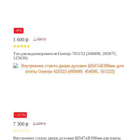
-6%
1 600
p
1 700
p
Тэн для водонагревателя Gorenje 765152 (346898, 285875,
125639)
--21%
7 300
p
6 000
p
Внутреннее стекло двери духовки Ш547хВ398мм для плиты