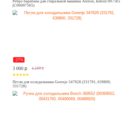
Ребро барабана для стиральной машины Ariston, Indesit 097565
(C00097565)
-27%
3 000
p
4 100
p
Петли для холодильника Gorenje 347828 (331781, 639800,
331728)