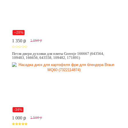
--28%
1 350
p
1 050
p
Петля двери духовки для плиты Gorenje 166667 (643564,
109483, 166656, 643558, 109482, 171891)
-34%
1 000
p
1 500
p