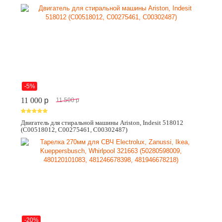
-5%
11 000
p
11 500
p
Двигатель для стиральной машины Ariston, Indesit 518012
(C00518012, C00275461, C00302487)
-20%