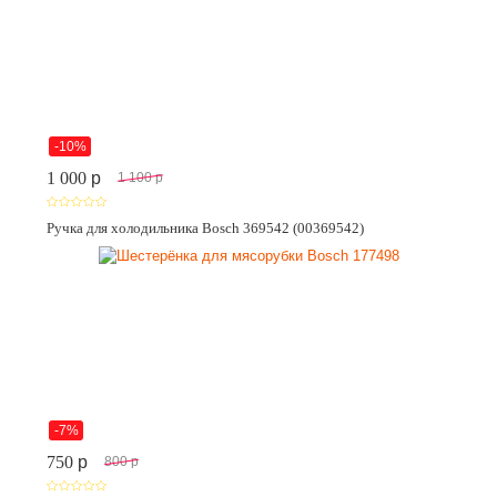
-10%
1 000
p
1 100
p
Ручка для холодильника Bosch 369542 (00369542)
-7%
750
p
800
p