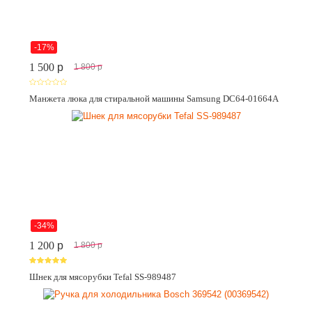
-17%
1 500
p
1 800
p
Манжета люка для стиральной машины Samsung DC64-01664A
-34%
1 200
p
1 800
p
Шнек для мясорубки Tefal SS-989487