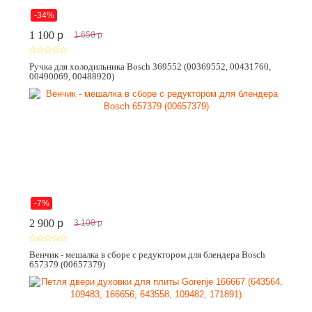
-34%
1 100
p
1 650
p
Ручка для холодильника Bosch 369552 (00369552, 00431760,
00490069, 00488920)
-7%
2 900
p
3 100
p
Венчик - мешалка в сборе с редуктором для блендера Bosch
657379 (00657379)