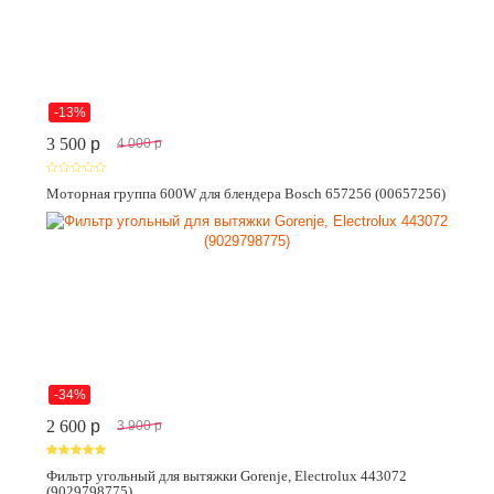
-13%
3 500
p
4 000
p
Моторная группа 600W для блендера Bosch 657256 (00657256)
-34%
2 600
p
3 900
p
Фильтр угольный для вытяжки Gorenje, Electrolux 443072
(9029798775)