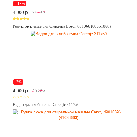
--13%
3 000
p
2 650
p
Редуктор к чаше для блендера Bosch 651066 (00651066)
-7%
4 000
p
4 300
p
Ведро для хлебопечки Gorenje 311750