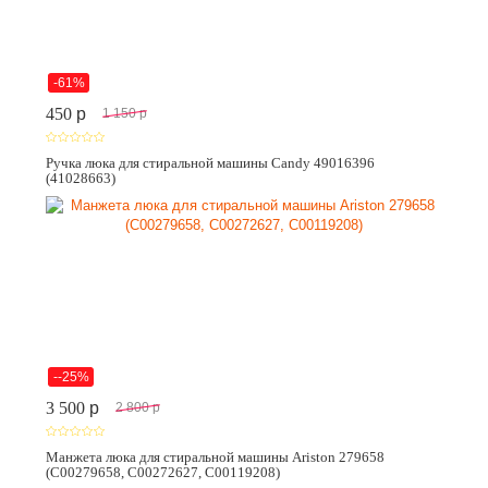
-61%
450
p
1 150
p
Ручка люка для стиральной машины Candy 49016396
(41028663)
--25%
3 500
p
2 800
p
Манжета люка для стиральной машины Ariston 279658
(C00279658, C00272627, C00119208)