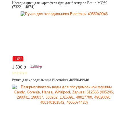
Насадка диск для картофеля фри для блендера Braun MQ60
(7322114874)
-10%
1 500
p
1 650
p
Ручка для холодильника Electrolux 4055049946