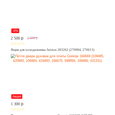
-0%
2 500
p
2 500
p
Ящик для холодильника Ariston 283262 (270984, 270613)
Акция
1 300
p