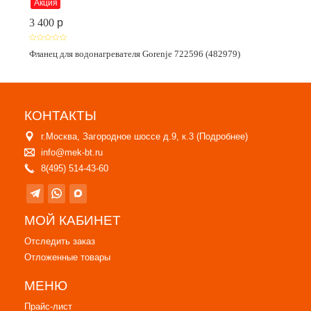
Акция
3 400
p
Фланец для водонагревателя Gorenje 722596 (482979)
КОНТАКТЫ
г.Москва, Загородное шоссе д.9, к.3 (
Подробнее
)
info@mek-bt.ru
8(495) 514-43-60
МОЙ КАБИНЕТ
Отследить заказ
Отложенные товары
МЕНЮ
Прайс-лист