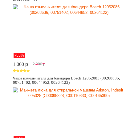
-55%
1 000
p
2 200
p
Чаша измельчителя для блендера Bosch 12052085 (00268636,
00751402, 00644952, 00264122)