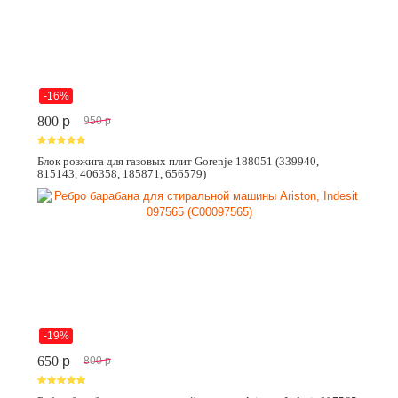
-16%
800
p
950
p
Блок розжига для газовых плит Gorenje 188051 (339940,
815143, 406358, 185871, 656579)
-19%
650
p
800
p