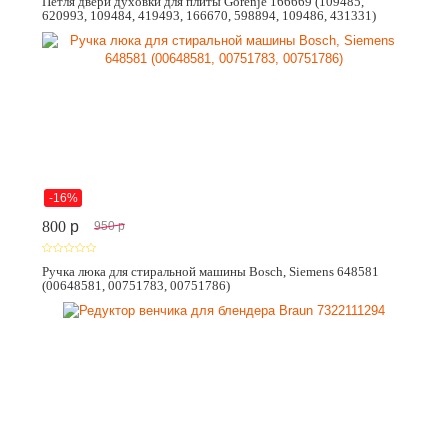
Петля двери духовки для плиты Gorenje 166669 (109485,
620993, 109484, 419493, 166670, 598894, 109486, 431331)
-16%
800
p
950
p
Ручка люка для стиральной машины Bosch, Siemens 648581
(00648581, 00751783, 00751786)