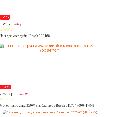
-29%
500
p
700
p
Нож для мясорубки Bosch 020468
--30%
2 600
p
2 000
p
Моторная группа 350W для блендера Bosch 641794 (00641794)