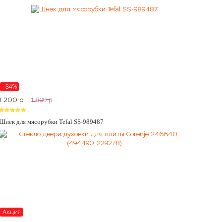
-34%
1 200
p
1 800
p
Шнек для мясорубки Tefal SS-989487
Акция