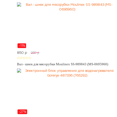
-11%
850
p
950
p
Вал - шнек для мясорубки Moulinex SS-989843 (MS-0695960)
-27%