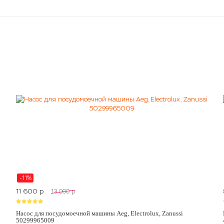
-11%
11 600
p
13 000
p
Насос для посудомоечной машины Aeg, Electrolux, Zanussi
50299965009