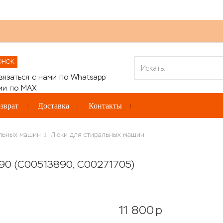
ОНОК
зврат
Доставка
Контакты
альных машин
Люки для стиральных машин
90 (C00513890, C00271705)
11 800
p