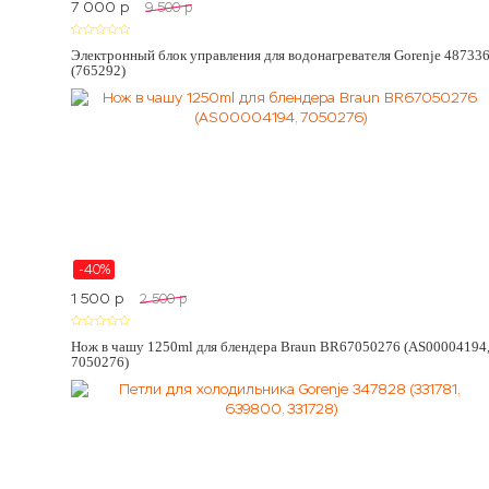
7 000
p
9 500
p
Электронный блок управления для водонагревателя Gorenje 48733
(765292)
-40%
1 500
p
2 500
p
Нож в чашу 1250ml для блендера Braun BR67050276 (AS00004194
7050276)