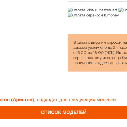
В связи с высоким спросом н
заказов увеличено до 24 часо
с 13:00 до 18:00 (МСК). Мы 
сервис, поэтому иногда треб
понимание и ждем ваших зак
iston (Аристон)
, подходит для следующих моделей:
СПИСОК МОДЕЛЕЙ