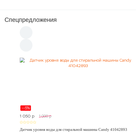
Спецпредложения
--5%
1 050
p
1 000
p
Датчик уровня воды для стиральной машины Candy 41042893