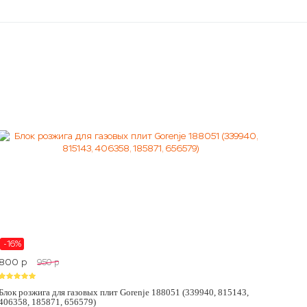
-16%
800
p
950
p
Блок розжига для газовых плит Gorenje 188051 (339940, 815143,
406358, 185871, 656579)