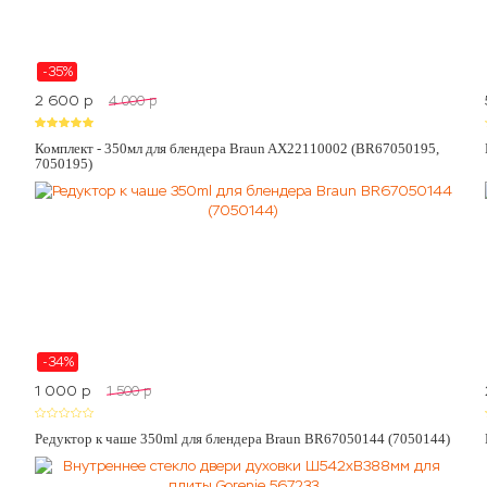
-35%
2 600
p
4 000
p
Комплект - 350мл для блендера Braun AX22110002 (BR67050195,
7050195)
-34%
1 000
p
1 500
p
Редуктор к чаше 350ml для блендера Braun BR67050144 (7050144)