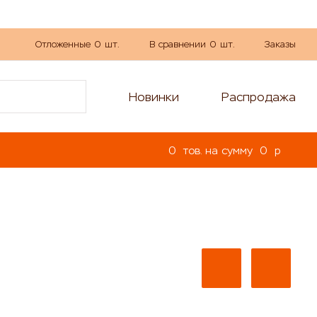
Отложенные
0
шт.
В сравнении
0
шт.
Заказы
Новинки
Распродажа
0
тов. на сумму
0
p