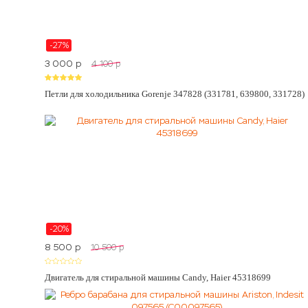
-27%
3 000
p
4 100
p
Петли для холодильника Gorenje 347828 (331781, 639800, 331728)
-20%
8 500
p
10 500
p
Двигатель для стиральной машины Candy, Haier 45318699