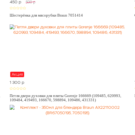
450
p
500
p
6
Шестерёнка для мясорубки Braun 7051414
Акция
1 300
p
,
Петля двери духовки для плиты Gorenje 166669 (109485, 620993,
109484, 419493, 166670, 598894, 109486, 431331)