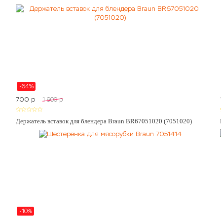
-64%
700
p
1 900
p
Держатель вставок для блендера Braun BR67051020 (7051020)
-10%