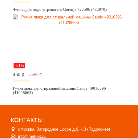
Фланец для водонагревателя Gorenje 722596 (482979)
-61%
450
p
1 150
p
Ручка люка для стиральной машины Candy 49016396
(41028663)
КОНТАКТЫ
г.Москва, Загородное шоссе д.9, к.3 (
Подробнее
)
info@mek-bt.ru