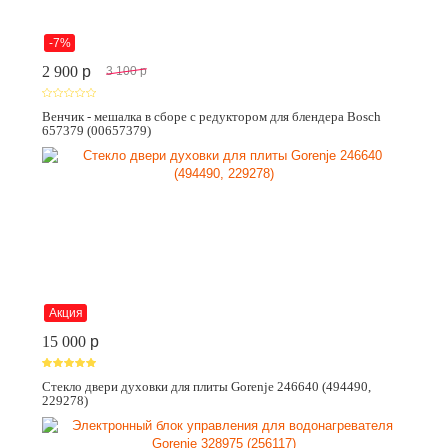
-7%
2 900
p
3 100
p
Венчик - мешалка в сборе с редуктором для блендера Bosch
657379 (00657379)
Акция
15 000
p
Стекло двери духовки для плиты Gorenje 246640 (494490,
229278)