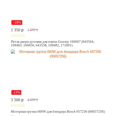
--28%
1 350
p
1 050
p
Петля двери духовки для плиты Gorenje 166667 (643564,
109483, 166656, 643558, 109482, 171891)
-13%
3 500
p
4 000
p
Моторная группа 600W для блендера Bosch 657256 (00657256)