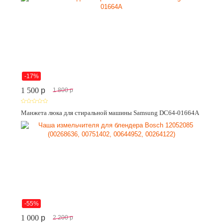
-17%
1 500
p
1 800
p
Манжета люка для стиральной машины Samsung DC64-01664A
-55%
1 000
p
2 200
p