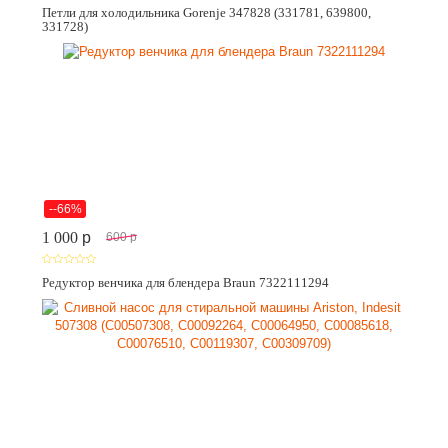
Петли для холодильника Gorenje 347828 (331781, 639800,
331728)
--66%
1 000
p
600
p
Редуктор венчика для блендера Braun 7322111294