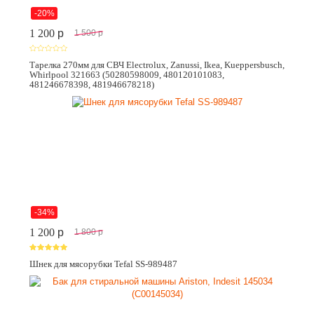
-20%
1 200
p
1 500
p
Тарелка 270мм для СВЧ Electrolux, Zanussi, Ikea, Kueppersbusch,
Whirlpool 321663 (50280598009, 480120101083,
481246678398, 481946678218)
-34%
1 200
p
1 800
p
Шнек для мясорубки Tefal SS-989487