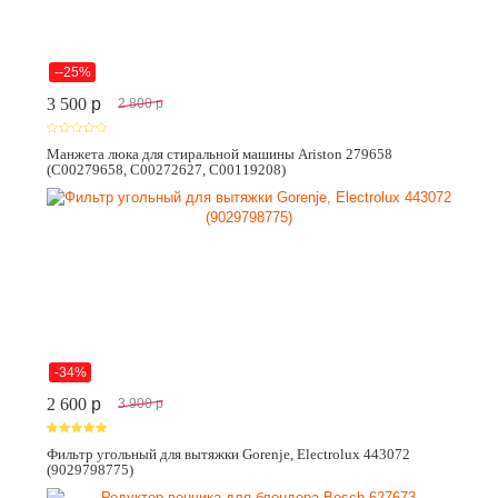
--25%
3 500
p
2 800
p
Манжета люка для стиральной машины Ariston 279658
(C00279658, C00272627, C00119208)
-34%
2 600
p
3 900
p
Фильтр угольный для вытяжки Gorenje, Electrolux 443072
(9029798775)