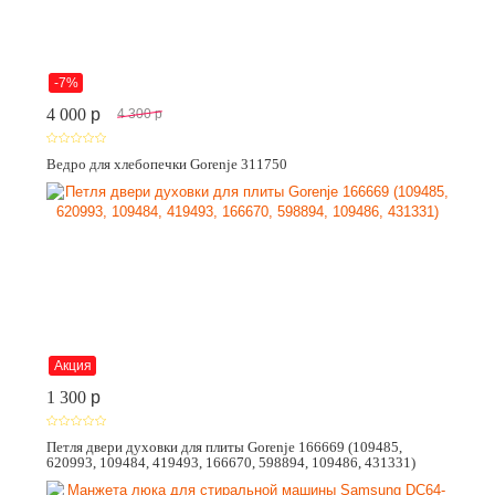
-7%
4 000
p
4 300
p
Ведро для хлебопечки Gorenje 311750
Акция
1 300
p
Петля двери духовки для плиты Gorenje 166669 (109485,
620993, 109484, 419493, 166670, 598894, 109486, 431331)