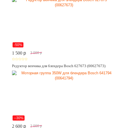
-50%
1 500
p
3 000
p
Редуктор венчика для блендера Bosch 627673 (00627673)
--30%
2 600
p
2 000
p