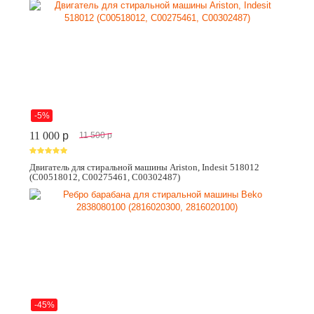
-5%
11 000
p
11 500
p
Двигатель для стиральной машины Ariston, Indesit 518012
(C00518012, C00275461, C00302487)
-45%