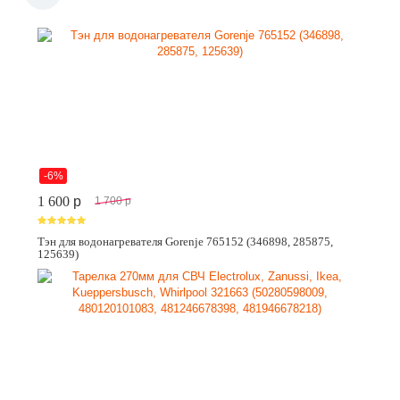
-6%
1 600
p
1 700
p
Тэн для водонагревателя Gorenje 765152 (346898, 285875,
125639)