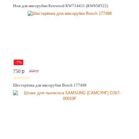
Нож для мясорубки Kenwood KW714431 (KW658522)
-7%
750
p
800
p
Шестерёнка для мясорубки Bosch 177498