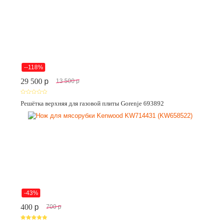
--118%
29 500
p
13 500
p
Решётка верхняя для газовой плиты Gorenje 693892
-43%
400
p
700
p