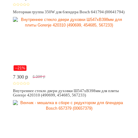
Моторная группа 350W для блендера Bosch 641794 (00641794)
--21%
7 300
p
6 000
p
Внутреннее стекло двери духовки Ш547хВ398мм для плиты
Gorenje 420310 (490699, 454685, 567233)