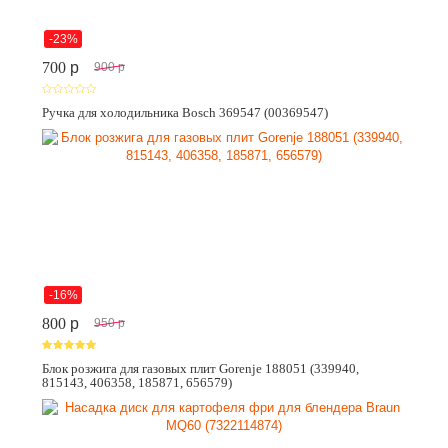
-23%
700
p
900
p
Ручка для холодильника Bosch 369547 (00369547)
-16%
800
p
950
p
Блок розжига для газовых плит Gorenje 188051 (339940,
815143, 406358, 185871, 656579)