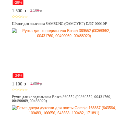
-29%
1 500
p
2 100
p
Шланг для пылесоса SAMSUNG (САМСУНГ) DJ67-00010F
-34%
1 100
p
1 650
p
Ручка для холодильника Bosch 369552 (00369552, 00431760,
00490069, 00488920)