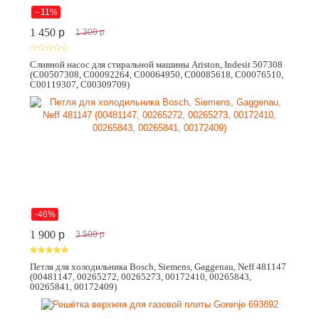
--11%
1 450
p
1 300
p
Сливной насос для стиральной машины Ariston, Indesit 507308
(C00507308, C00092264, C00064950, C00085618, C00076510,
C00119307, C00309709)
-46%
1 900
p
3 500
p
Петля для холодильника Bosch, Siemens, Gaggenau, Neff 481147
(00481147, 00265272, 00265273, 00172410, 00265843,
00265841, 00172409)