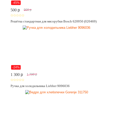
-45%
500
p
900
p
Решётка стандартная для мясорубки Bosch 620950 (020469)
-24%
1 300
p
1 700
p
Ручка для холодильника Liebher 9096036