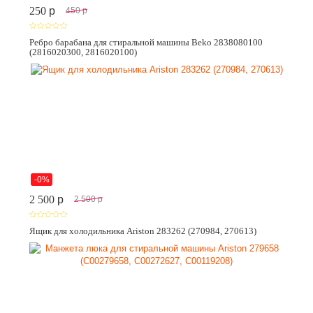
250
p
450
p
Ребро барабана для стиральной машины Beko 2838080100
(2816020300, 2816020100)
-0%
2 500
p
2 500
p
Ящик для холодильника Ariston 283262 (270984, 270613)