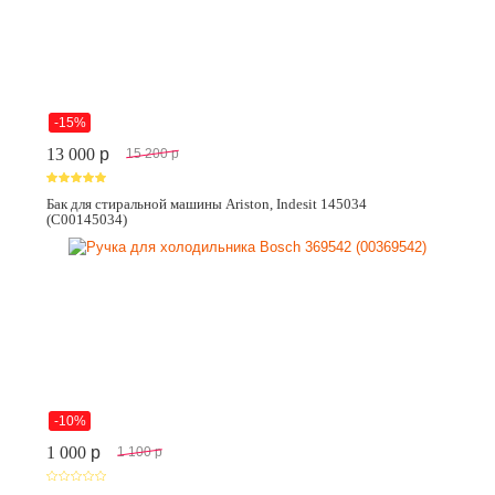
-15%
13 000
p
15 200
p
Бак для стиральной машины Ariston, Indesit 145034
(C00145034)
-10%
1 000
p
1 100
p