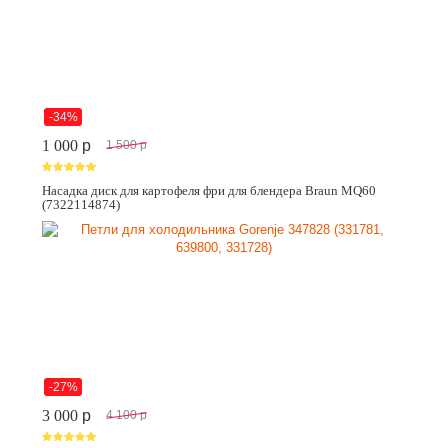
-34%
1 000
p
1 500
p
Насадка диск для картофеля фри для блендера Braun MQ60
(7322114874)
-27%
3 000
p
4 100
p