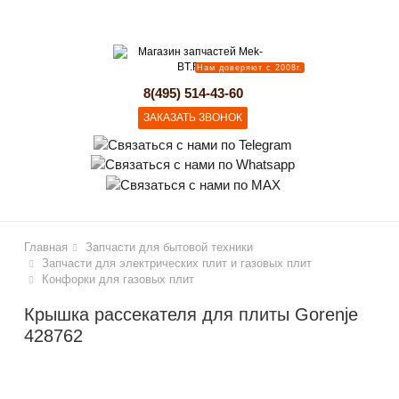
lose
Нам доверяют с 2008г.
8(495) 514-43-60
ЗАКАЗАТЬ ЗВОНОК
Главная
Запчасти для бытовой техники
Запчасти для электрических плит и газовых плит
Конфорки для газовых плит
Крышка рассекателя для плиты Gorenje
428762