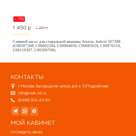
--11%
1 450
p
1 300
p
Сливной насос для стиральной машины Ariston, Indesit 507308
(C00507308, C00092264, C00064950, C00085618, C00076510,
C00119307, C00309709)
КОНТАКТЫ
г.Москва, Загородное шоссе д.9, к.3 (
Подробнее
)
info@mek-bt.ru
8(495) 514-43-60
МОЙ КАБИНЕТ
Отследить заказ