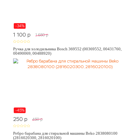
-34%
1 100
p
1 650
p
Ручка для холодильника Bosch 369552 (00369552, 00431760,
00490069, 00488920)
-45%
250
p
450
p
Ребро барабана для стиральной машины Beko 2838080100
(2816020300, 2816020100)