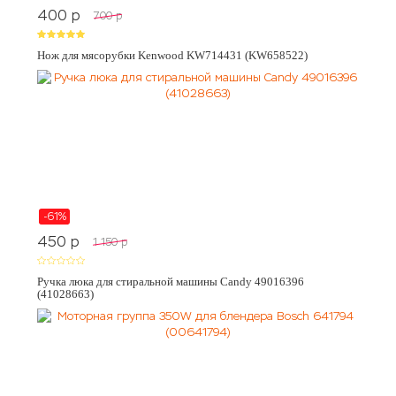
400
p
700
p
Нож для мясорубки Kenwood KW714431 (KW658522)
-61%
450
p
1 150
p
Ручка люка для стиральной машины Candy 49016396
(41028663)