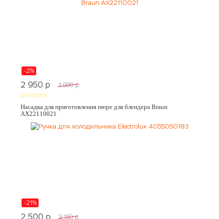
-2%
2 950
p
3 000
p
Насадка для приготовления пюре для блендера Braun
AX22110021
-21%
2 500
p
3 150
p