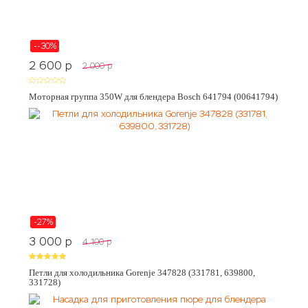
--30%
2 600
p
2 000
p
Моторная группа 350W для блендера Bosch 641794 (00641794)
-27%
3 000
p
4 100
p
Петли для холодильника Gorenje 347828 (331781, 639800,
331728)