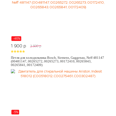
-46%
1 900
p
3 500
p
Петля для холодильника Bosch, Siemens, Gaggenau, Neff 481147
(00481147, 00265272, 00265273, 00172410, 00265843,
00265841, 00172409)
-5%