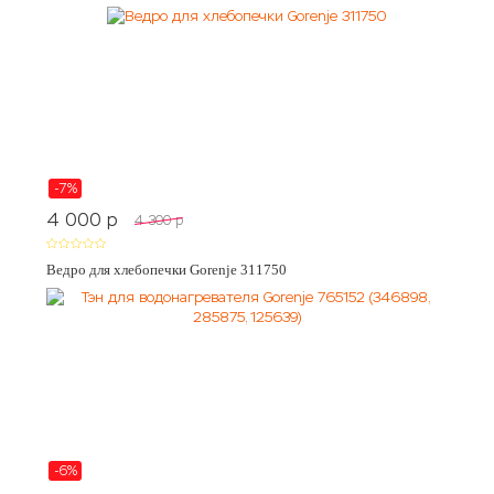
-7%
4 000
p
4 300
p
Ведро для хлебопечки Gorenje 311750
-6%