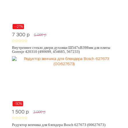
--21%
7 300
p
6 000
p
Внутреннее стекло двери духовки Ш547хВ398мм для плиты
Gorenje 420310 (490699, 454685, 567233)
-50%
1 500
p
3 000
p
Редуктор венчика для блендера Bosch 627673 (00627673)