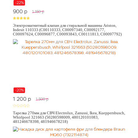
-22%
900
p
1 150
p
Электромагнитный клапан для стиральной машины Ariston,
Indesit 110333 (C00110333, C00097340, C00092177,
C00097624, C00096877, C00093843, C00111813, C00097792)
-20%
1 200
p
1 500
p
Тарелка 270мм для СВЧ Electrolux, Zanussi, Ikea, Kueppersbusch,
Whirlpool 321663 (50280598009, 480120101083,
481246678398, 481946678218)