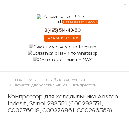
Нам доверяют с 2008г.
ose
8(495) 514-43-60
ЗАКАЗАТЬ ЗВОНОК
Главная
Запчасти для бытовой техники
Запчасти для холодильников
Компрессоры
Компрессор для холодильника Ariston,
Indesit, Stinol 293551 (C00293551,
C00276018, C00279861, C00296569)