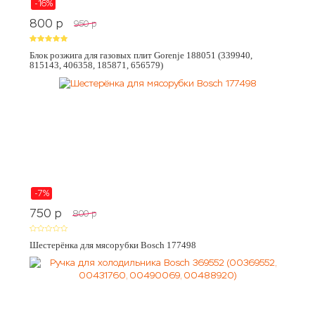
-16%
800
p
950
p
Блок розжига для газовых плит Gorenje 188051 (339940,
815143, 406358, 185871, 656579)
-7%
750
p
800
p
Шестерёнка для мясорубки Bosch 177498