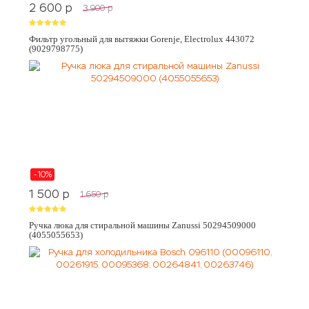
2 600
p
3 900
p
Фильтр угольный для вытяжки Gorenje, Electrolux 443072
(9029798775)
-10%
1 500
p
1 650
p
Ручка люка для стиральной машины Zanussi 50294509000
(4055055653)