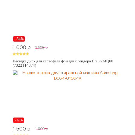
-34%
1 000
p
1 500
p
Насадка диск для картофеля фри для блендера Braun MQ60
(7322114874)
-17%
1 500
p
1 800
p