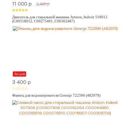
11 000
p
11 500
p
Двигатель для стиральной машины Ariston, Indesit 518012
(C00518012, C00275461, C00302487)
Акция
3 400
p
Фланец для водонагревателя Gorenje 722596 (482979)