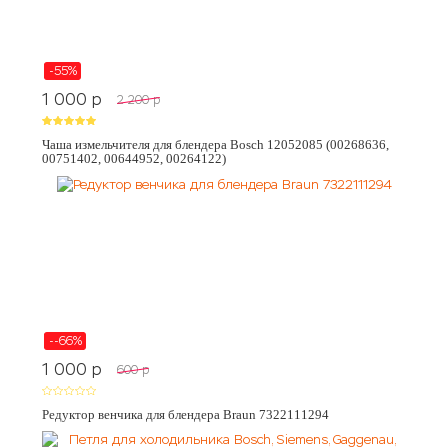
-55%
1 000
p
2 200
p
Чаша измельчителя для блендера Bosch 12052085 (00268636,
00751402, 00644952, 00264122)
--66%
1 000
p
600
p
Редуктор венчика для блендера Braun 7322111294