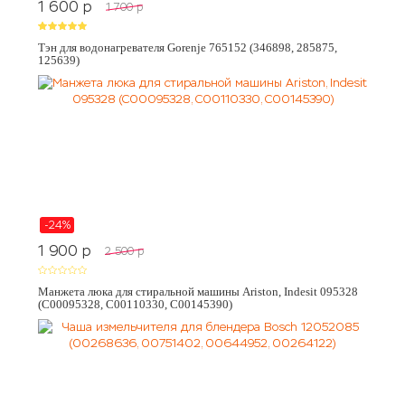
1 600
p
1 700
p
Тэн для водонагревателя Gorenje 765152 (346898, 285875,
125639)
-24%
1 900
p
2 500
p
Манжета люка для стиральной машины Ariston, Indesit 095328
(C00095328, C00110330, C00145390)