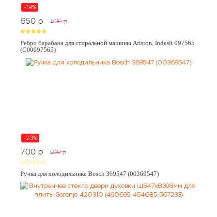
-19%
650
p
800
p
Ребро барабана для стиральной машины Ariston, Indesit 097565
(C00097565)
-23%
700
p
900
p
Ручка для холодильника Bosch 369547 (00369547)