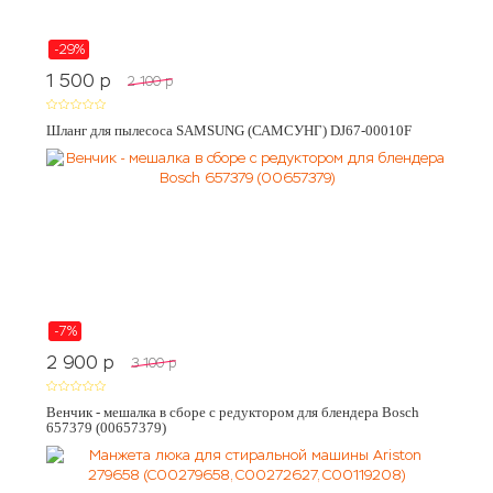
-29%
1 500
p
2 100
p
Шланг для пылесоса SAMSUNG (САМСУНГ) DJ67-00010F
-7%
2 900
p
3 100
p
Венчик - мешалка в сборе с редуктором для блендера Bosch
657379 (00657379)