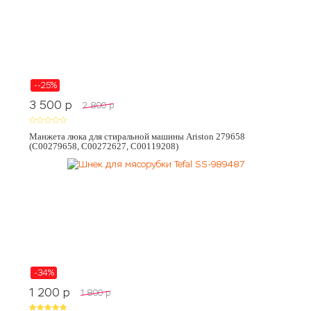
--25%
3 500
p
2 800
p
Манжета люка для стиральной машины Ariston 279658
(C00279658, C00272627, C00119208)
-34%
1 200
p
1 800
p