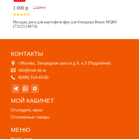
1 000
p
1 500
p
Насадка диск для картофеля фри для блендера Braun MQ60
(7322114874)
КОНТАКТЫ
г.Москва, Загородное шоссе д.9, к.3 (
Подробнее
)
info@mek-bt.ru
8(495) 514-43-60
МОЙ КАБИНЕТ
Отследить заказ
Отложенные товары
МЕНЮ