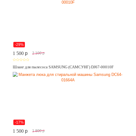
-29%
1 500
p
2 100
p
Шланг для пылесоса SAMSUNG (САМСУНГ) DJ67-00010F
-17%
1 500
p
1 800
p