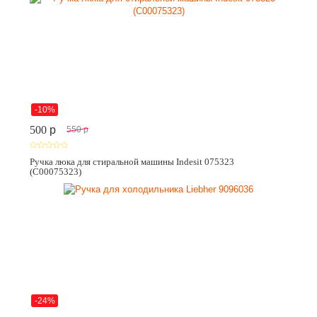
-10%
500
p
550
p
Ручка люка для стиральной машины Indesit 075323
(C00075323)
-24%