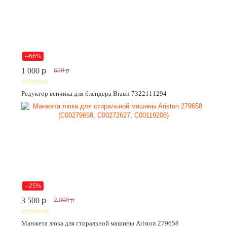
--66%
1 000
p
600
p
Редуктор венчика для блендера Braun 7322111294
--25%
3 500
p
2 800
p
Манжета люка для стиральной машины Ariston 279658