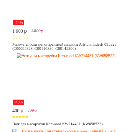
-24%
1 900
p
2 500
p
Манжета люка для стиральной машины Ariston, Indesit 095328
(C00095328, C00110330, C00145390)
-43%
400
p
700
p
Нож для мясорубки Kenwood KW714431 (KW658522)