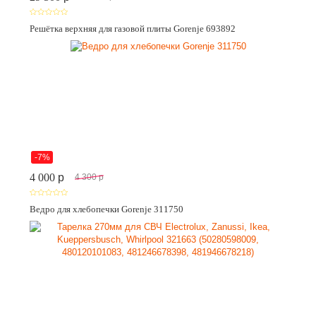
Решётка верхняя для газовой плиты Gorenje 693892
-7%
4 000
p
4 300
p
Ведро для хлебопечки Gorenje 311750