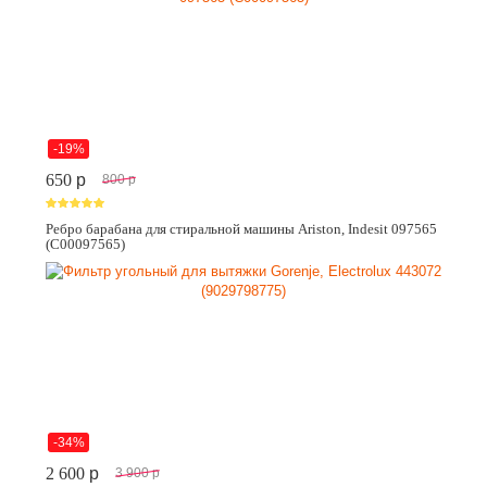
-19%
650
p
800
p
Ребро барабана для стиральной машины Ariston, Indesit 097565
(C00097565)
-34%
2 600
p
3 900
p