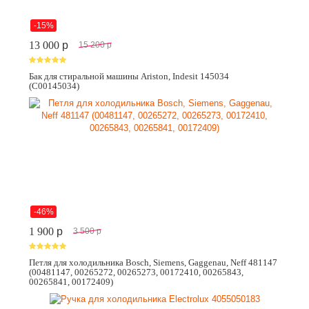
-15%
13 000
p
15 200
p
Бак для стиральной машины Ariston, Indesit 145034
(C00145034)
-46%
1 900
p
3 500
p
Петля для холодильника Bosch, Siemens, Gaggenau, Neff 481147
(00481147, 00265272, 00265273, 00172410, 00265843,
00265841, 00172409)