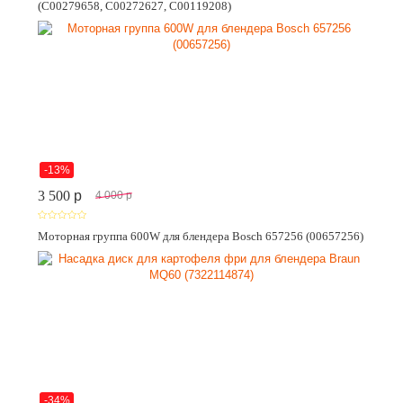
(C00279658, C00272627, C00119208)
-13%
3 500
p
4 000
p
Моторная группа 600W для блендера Bosch 657256 (00657256)
-34%