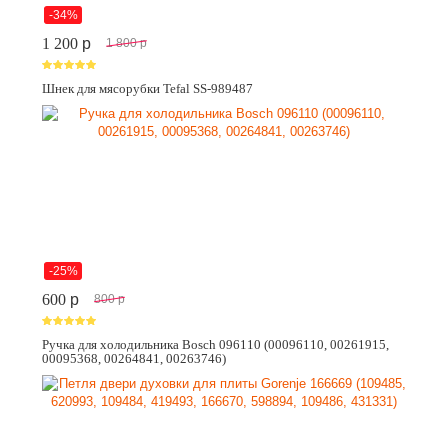
-34%
1 200
p
1 800
p
Шнек для мясорубки Tefal SS-989487
-25%
600
p
800
p
Ручка для холодильника Bosch 096110 (00096110, 00261915,
00095368, 00264841, 00263746)