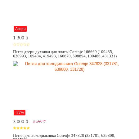
Акция
1 300
p
Петля двери духовки для плиты Gorenje 166669 (109485,
620993, 109484, 419493, 166670, 598894, 109486, 431331)
-27%
3 000
p
4 100
p
Петли для холодильника Gorenje 347828 (331781, 639800,