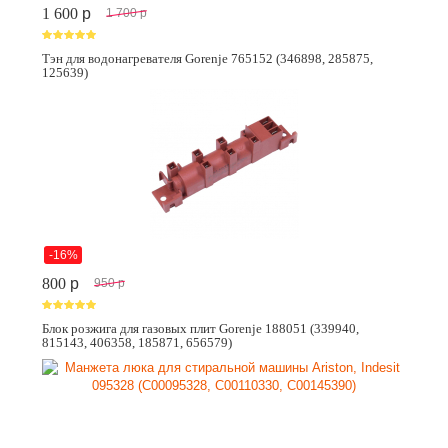
1 600
p
1 700
p
Тэн для водонагревателя Gorenje 765152 (346898, 285875,
125639)
-16%
800
p
950
p
Блок розжига для газовых плит Gorenje 188051 (339940,
815143, 406358, 185871, 656579)