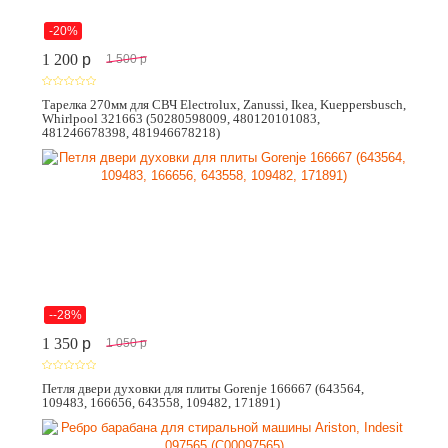
-20%
1 200
p
1 500
p
Тарелка 270мм для СВЧ Electrolux, Zanussi, Ikea, Kueppersbusch,
Whirlpool 321663 (50280598009, 480120101083,
481246678398, 481946678218)
--28%
1 350
p
1 050
p
Петля двери духовки для плиты Gorenje 166667 (643564,
109483, 166656, 643558, 109482, 171891)