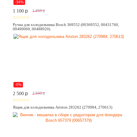
-34%
1 100
p
1 650
p
Ручка для холодильника Bosch 369552 (00369552, 00431760,
00490069, 00488920)
-0%
2 500
p
2 500
p
Ящик для холодильника Ariston 283262 (270984, 270613)