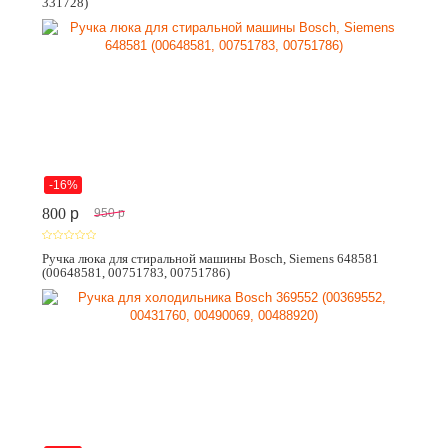
331728)
-16%
800
p
950
p
Ручка люка для стиральной машины Bosch, Siemens 648581
(00648581, 00751783, 00751786)