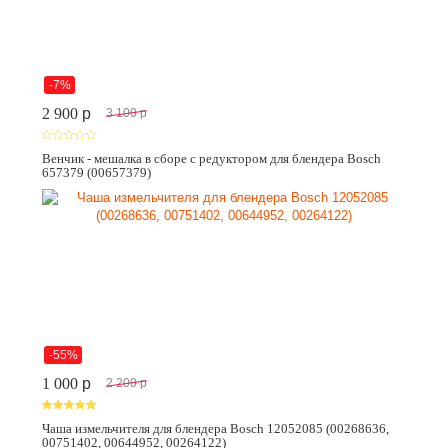
-7%
2 900
p
3 100
p
Венчик - мешалка в сборе с редуктором для блендера Bosch
657379 (00657379)
-55%
1 000
p
2 200
p
Чаша измельчителя для блендера Bosch 12052085 (00268636,
00751402, 00644952, 00264122)