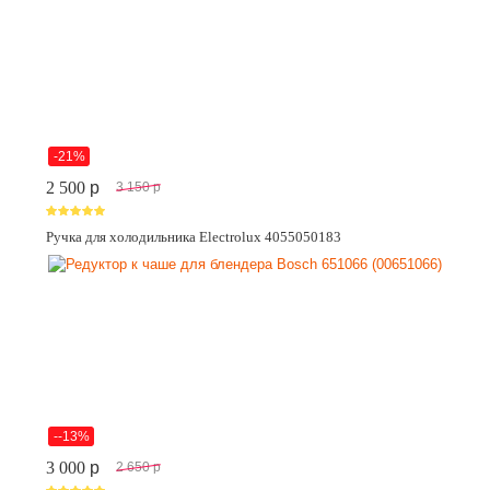
-21%
2 500
p
3 150
p
Ручка для холодильника Electrolux 4055050183
--13%
3 000
p
2 650
p