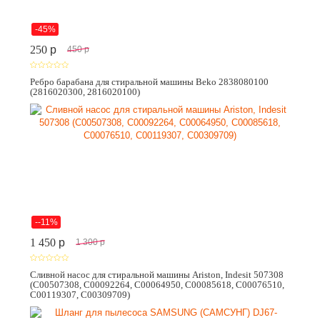
-45%
250
p
450
p
Ребро барабана для стиральной машины Beko 2838080100
(2816020300, 2816020100)
--11%
1 450
p
1 300
p
Сливной насос для стиральной машины Ariston, Indesit 507308
(C00507308, C00092264, C00064950, C00085618, C00076510,
C00119307, C00309709)