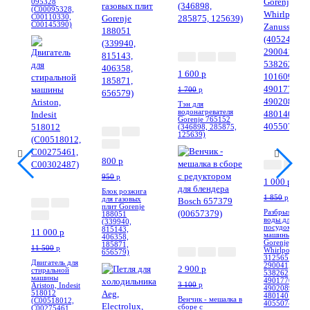
095328
(C00095328,
C00110330,
C00145390)
-6%
1 600
p
1 700
p
Тэн для
-16%
водонагревателя
Gorenje 765152
(346898, 285875,
125639)
-46%
800
p
950
p
-5%
1 000
p
Блок розжига
1 850
p
для газовых
плит Gorenje
Разбрызгиват
188051
воды для
(339940,
-7%
посудомоечн
815143,
11 000
p
машины Cand
406358,
Gorenje, Hans
185871,
11 500
p
Whirlpool, Za
656579)
312565 (4052
Двигатель для
290041, 2900
2 900
p
стиральной
538262, 1016
машины
49017700,
3 100
p
Ariston, Indesit
49020898,
518012
48014010154
Венчик - мешалка в
(C00518012,
4055074423)
сборе с
C00275461,