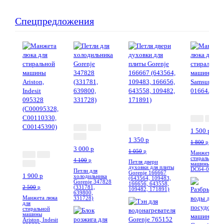
Спецпредложения
-17%
-27%
--28%
1 500
p
-24%
1 350
p
1 800
p
3 000
p
1 050
p
Манжета люка
стиральной
4 100
p
Петля двери
машины Sams
духовки для плиты
DC64-01664
Петли для
Gorenje 166667
1 900
p
холодильника
(643564, 109483,
Gorenje 347828
166656, 643558,
2 500
p
(331781,
109482, 171891)
639800,
Манжета люка
331728)
для
стиральной
машины
Ariston, Indesit