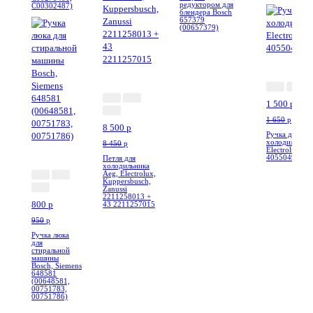
редуктором для
C00302487)
блендера Bosch
657379
(00657379)
-10%
--0%
1 500
p
1 650
p
8 500
p
Ручка для
холодильника
8 450
p
-16%
Electrolux
4055049946
Петля для
холодильника
Aeg, Electrolux,
Kuppersbusch,
Zanussi
2211258013 +
800
p
43 2211257015
950
p
Ручка люка
для
стиральной
машины
Bosch, Siemens
648581
(00648581,
00751783,
00751786)