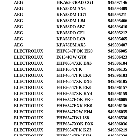
AEG
HKA6507RAD CG1
949597146
AEG
KFA58DM AX6
949593409
AEG
KFA58DM CG1
949595211
AEG
KFA58DM LB4
949595466
AEG
KFA58DO AB7
949593410
AEG
KFA58DO CF1
949595212
AEG
KFA58DO LC9
949595465
AEG
KFA78DM AX5
949593407
ELECTROLUX
EHF6547FOK EK0
949596005
ELECTROLUX
E6154IOW GT8
949596423
ELECTROLUX
EHF06547XK DX6
949596184
ELECTROLUX
EHF16547FK
949596135
ELECTROLUX
EHF46547FK EK0
949596183
ELECTROLUX
EHF46547XK DX6
949596185
ELECTROLUX
EHF56547FK EK0
949596157
ELECTROLUX
EHF56547XK KY4
949596159
ELECTROLUX
EHF6547FOK EK0
949596005
ELECTROLUX
EHF6547FXK EK0
949596136
ELECTROLUX
EHF6547IOW EH4
949596035
ELECTROLUX
EHF6547IW1 IS8
949596530
ELECTROLUX
EHF6547XOK DX6
949596036
ELECTROLUX
EHF96547FK KZ3
949596219