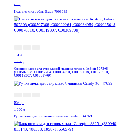
625
p
Нож для мясорубки Braun 7000899
--11%
1 450
p
1 300
p
Сливной насос для стиральной машины Ariston, Indesit 507308
(C00507308, C00092264, C00064950, C00085618, C00076510,
C00119307, C00309709)
-15%
850
p
1 000
p
Ручка люка для стиральной машины Candy 90447699
-16%