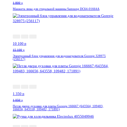
1 800
p
Манжета люка для стиральной машины Samsung DC64-01664A
-34%
10 100
p
15 100
p
Электронный блок управления для водонагревателя Gorenje 328975
(256117)
--28%
1 350
p
1 050
p
Петля двери духовки для плиты Gorenje 166667 (643564, 109483,
166656, 643558, 109482, 171891)
-10%