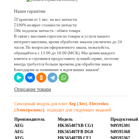
Наши гарантии
Гарантия от 1 мес. на все запчасти
100% возврат стоимости запчасти
Не подошла запчасть - обмен товара
В связи с высоким спросом на товары и услуги нашего
интернет-магазина, время обработки заказов увеличено до 24
часов. По вопросам оформленного заказа, пожалуйста,
обращайтесь с 13:00 до 18:00 (МСК). Мы ценим каждого
клиента и стремимся предоставить лучший сервис, поэтому
иногда требуется больше времени для обработки заказа.
Благодарим за понимание и ждем ваших заказов!
Описание товара
Сенсорный модуль для плит
Aeg (Аег)
,
Electrolux
(Электролюкс)
, подходит для следующих моделей:
Производитель
Модель
Продуктовый
AEG
HK365407XB CG1
949595301
AEG
HK565407FB DG0
949595368
AEG
HK565407IB CF1
949595367