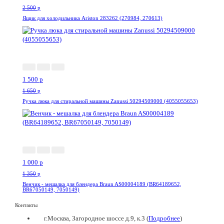
2 500
p
Ящик для холодильника Ariston 283262 (270984, 270613)
-10%
1 500
p
1 650
p
Ручка люка для стиральной машины Zanussi 50294509000 (4055055653)
-26%
1 000
p
1 350
p
Венчик - мешалка для блендера Braun AS00004189 (BR64189652,
BR67050149, 7050149)
Контакты
г.Москва, Загородное шоссе д.9, к.3 (
Подробнее
)