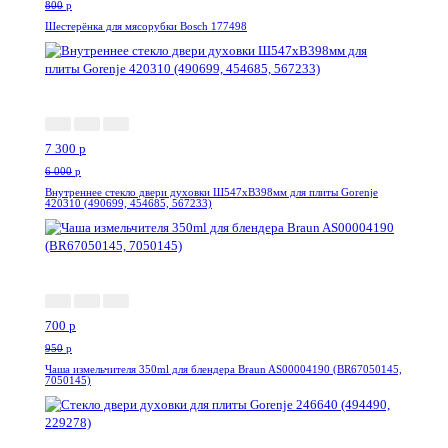
800
p
Шестерёнка для мясорубки Bosch 177498
--21%
7 300
p
6 000
p
Внутреннее стекло двери духовки Ш547хВ398мм для плиты Gorenje
420310 (490699, 454685, 567233)
-27%
700
p
950
p
Чаша измельчителя 350ml для блендера Braun AS00004190 (BR67050145,
7050145)
Акция