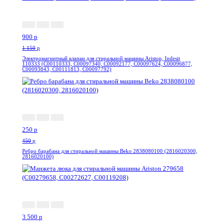
-22%
900
p
1 150
p
Электромагнитный клапан для стиральной машины Ariston, Indesit
110333 (C00110333, C00097340, C00092177, C00097624, C00096877,
C00093843, C00111813, C00097792)
-45%
250
p
450
p
Ребро барабана для стиральной машины Beko 2838080100 (2816020300,
2816020100)
--25%
3 500
p