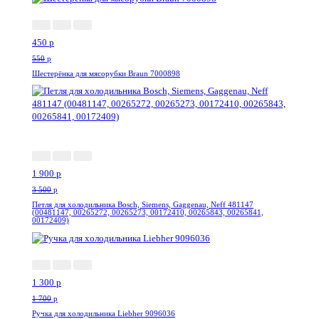
450
p
550
p
Шестерёнка для мясорубки Braun 7000898
-46%
1 900
p
3 500
p
Петля для холодильника Bosch, Siemens, Gaggenau, Neff 481147
(00481147, 00265272, 00265273, 00172410, 00265843, 00265841,
00172409)
-24%
1 300
p
1 700
p
Ручка для холодильника Liebher 9096036