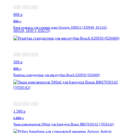
800
p
950
p
Блок розжига для газовых плит Gorenje 188051 (339940, 815143,
406358, 185871, 656579)
-45%
500
p
900
p
Решётка стандартная для мясорубки Bosch 620950 (020469)
-17%
1 500
p
1 800
p
Чаша измельчителя 500ml для блендера Braun BR67050142 (7050142)