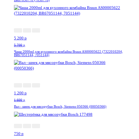
BR67050778 (7050778)
-9%
5 200
p
5 700
p
Чаша 2000ml для кухонного комбайна Braun AS00005622 (7322010204,
BR67051144, 7051144)
-25%
1 200
p
1 600
p
Вал - шнек для мясорубки Bosch, Siemens 050366 (00050366)
-7%
750
p