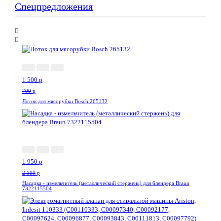
Спецпредложения
--114%
1 500
p
700
p
Лоток для мясорубки Bosch 265132
-8%
1 950
p
2 100
p
Насадка - измельчитель (металлический стержень) для блендера Braun
7322115504