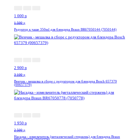
1 000
p
1 500
p
Редуктор к чаше 350ml для блендера Braun BR67050144 (7050144)
-7%
2 900
p
3 100
p
Венчик - мешалка в сборе с редуктором для блендера Bosch 657379
(00657379)
-22%
1 950
p
2 500
p
Насадка - измельчитель (металлический стержень) для блендера Braun