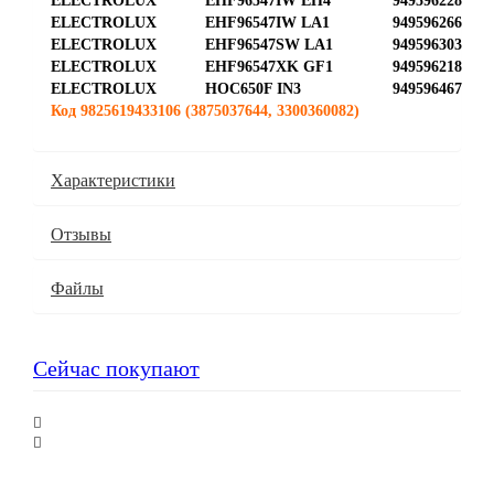
ELECTROLUX
EHF96547IW EH4
949596228
ELECTROLUX
EHF96547IW LA1
949596266
ELECTROLUX
EHF96547SW LA1
949596303
ELECTROLUX
EHF96547XK GF1
949596218
ELECTROLUX
HOC650F IN3
949596467
Код 9825619433106 (3875037644, 3300360082)
Характеристики
Отзывы
Файлы
Сейчас покупают