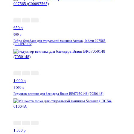
-19%
650
p
800
p
Ребро барабана для стиральной машины Ariston, Indesit 097565
(C00097565)
-34%
1 000
p
1 500
p
Редуктор венчика для блендера Braun BR67050148 (7050148)
-17%
1 500
p