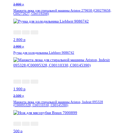
2 800
p
Манжета люка для стиральной машины Ariston 279658 (C00279658,
C00272627, C00119208)
-4%
2 800
p
2 900
p
Ручка для холодильника Liebherr 9086742
-24%
1 900
p
2 500
p
Манжета люка для стиральной машины Ariston, Indesit 095328
(C00095328, C00110330, C00145390)
-20%
500
p