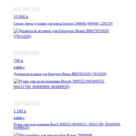
15 000
p
Стекло двери духовки для плиты Gorenje 246640 (494490, 229278)
-64%
700
p
1 900
p
Держатель вставок для блендера Braun BR67051020 (7051020)
-34%
1 100
p
1 650
p
Ручка для холодильника Bosch 369552 (00369552, 00431760, 00490069,
00488920)
-19%