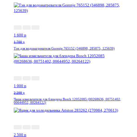
-6%
1 600
p
1 700
p
Тэн для водонагревателя Gorenje 765152 (346898, 285875, 125639)
-55%
1 000
p
2 200
p
Чаша измельчителя для блендера Bosch 12052085 (00268636, 00751402,
00644952, 00264122)
-0%
2 500
p