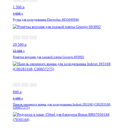
1 500
p
1 650
p
Ручка для холодильника Electrolux 4055049946
--118%
29 500
p
13 500
p
Решётка верхняя для газовой плиты Gorenje 693892
-28%
800
p
1 100
p
Панель овощного ящика для холодильника Indesit 283168 (C00283168,
C00857275)
-34%