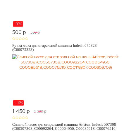
-10%
500
p
550
p
Ручка люка для стиральной машины Indesit 075323
(C00075323)
--11%
1 450
p
1 300
p
Сливной насос для стиральной машины Ariston, Indesit 507308
(C00507308, C00092264, C00064950, C00085618, C00076510,