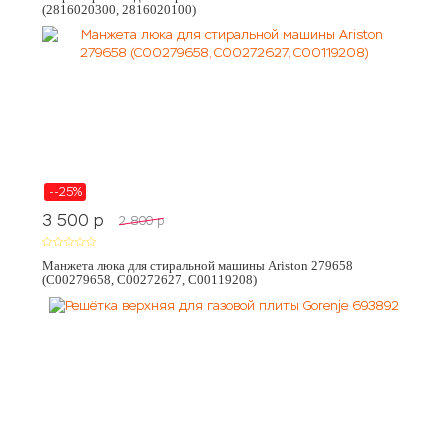
(2816020300, 2816020100)
--25%
3 500
p
2 800
p
Манжета люка для стиральной машины Ariston 279658
(C00279658, C00272627, C00119208)