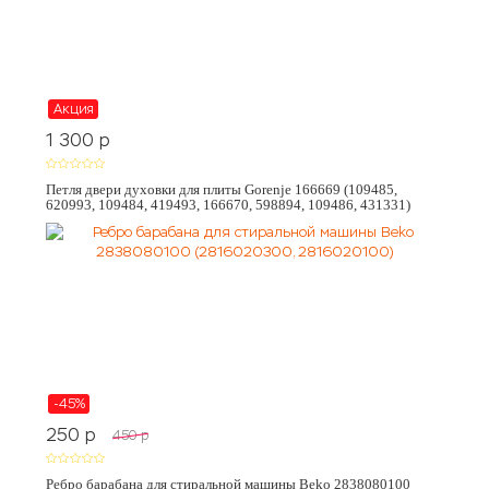
Акция
1 300
p
Петля двери духовки для плиты Gorenje 166669 (109485,
620993, 109484, 419493, 166670, 598894, 109486, 431331)
-45%
250
p
450
p
Ребро барабана для стиральной машины Beko 2838080100