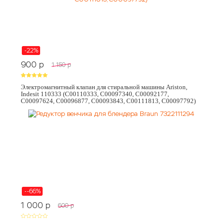
-22%
900
p
1 150
p
Электромагнитный клапан для стиральной машины Ariston,
Indesit 110333 (C00110333, C00097340, C00092177,
C00097624, C00096877, C00093843, C00111813, C00097792)
--66%
1 000
p
600
p