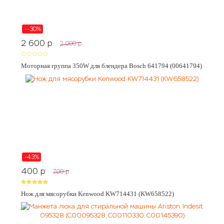
--30%
2 600
p
2 000
p
Моторная группа 350W для блендера Bosch 641794 (00641794)
-43%
400
p
700
p
Нож для мясорубки Kenwood KW714431 (KW658522)