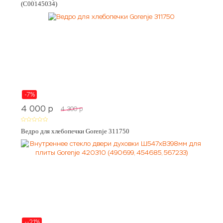
(C00145034)
-7%
4 000
p
4 300
p
Ведро для хлебопечки Gorenje 311750
--21%