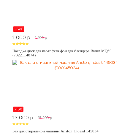
-34%
1 000
p
1 500
p
Насадка диск для картофеля фри для блендера Braun MQ60
(7322114874)
-15%
13 000
p
15 200
p
Бак для стиральной машины Ariston, Indesit 145034