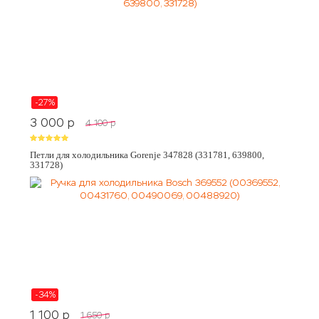
-27%
3 000
p
4 100
p
Петли для холодильника Gorenje 347828 (331781, 639800,
331728)
-34%
1 100
p
1 650
p