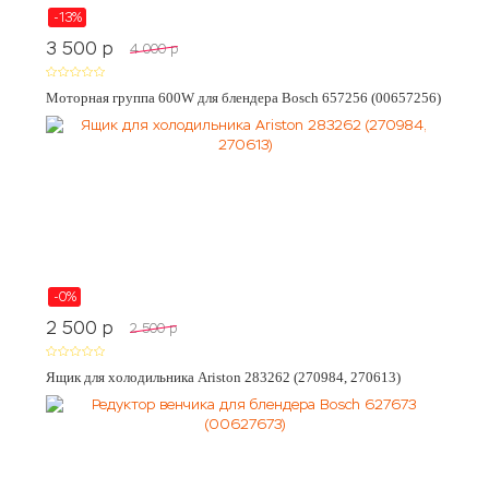
-13%
3 500
p
4 000
p
Моторная группа 600W для блендера Bosch 657256 (00657256)
-0%
2 500
p
2 500
p
Ящик для холодильника Ariston 283262 (270984, 270613)