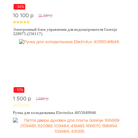
-34%
10 100
p
15 100
p
Электронный блок управления для водонагревателя Gorenje
328975 (256117)
-10%
1 500
p
1 650
p
Ручка для холодильника Electrolux 4055049946