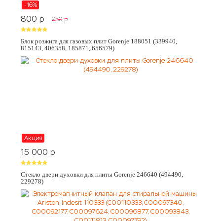
-16%
800
p
950
p
Блок розжига для газовых плит Gorenje 188051 (339940,
815143, 406358, 185871, 656579)
Акция
15 000
p
Стекло двери духовки для плиты Gorenje 246640 (494490,
229278)