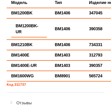
Модель
Тип
Изделие н
BM1200BK
BM1406
347045
BM1200BK-
BM1406
390358
UR
BM1210BK
BM1406
734331
BM1400E
BM1403
312793
BM1400E-UR
BM1403
390357
BM1600WG
BM8901
565724
Код 311737
Отзывы