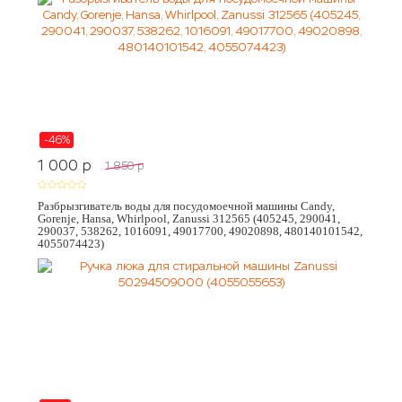
-46%
1 000
p
1 850
p
Разбрызгиватель воды для посудомоечной машины Candy,
Gorenje, Hansa, Whirlpool, Zanussi 312565 (405245, 290041,
290037, 538262, 1016091, 49017700, 49020898, 480140101542,
4055074423)