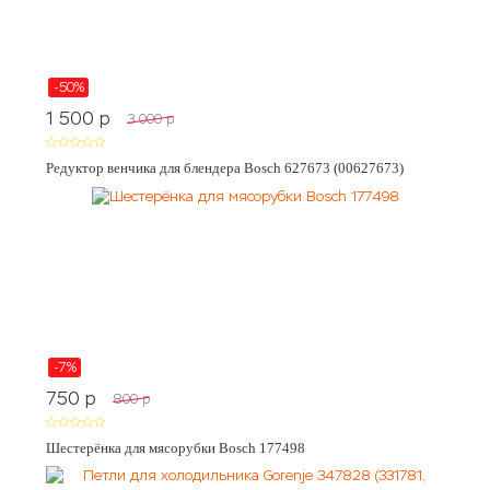
-50%
1 500
p
3 000
p
Редуктор венчика для блендера Bosch 627673 (00627673)
-7%
750
p
800
p
Шестерёнка для мясорубки Bosch 177498