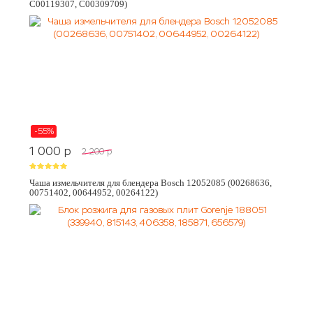
C00119307, C00309709)
-55%
1 000
p
2 200
p
Чаша измельчителя для блендера Bosch 12052085 (00268636,
00751402, 00644952, 00264122)