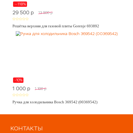
--118%
29 500
p
13 500
p
Решётка верхняя для газовой плиты Gorenje 693892
-10%
1 000
p
1 100
p
Ручка для холодильника Bosch 369542 (00369542)
КОНТАКТЫ