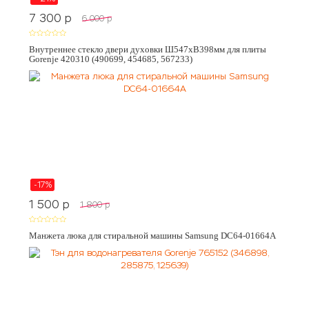
7 300
p
6 000
p
Внутреннее стекло двери духовки Ш547хВ398мм для плиты
Gorenje 420310 (490699, 454685, 567233)
-17%
1 500
p
1 800
p
Манжета люка для стиральной машины Samsung DC64-01664A