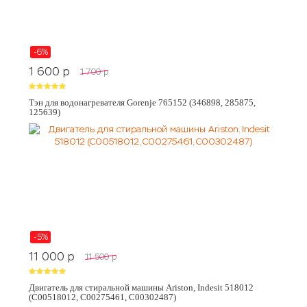
-6%
1 600
p
1 700
p
Тэн для водонагревателя Gorenje 765152 (346898, 285875,
125639)
-5%
11 000
p
11 500
p
Двигатель для стиральной машины Ariston, Indesit 518012
(C00518012, C00275461, C00302487)