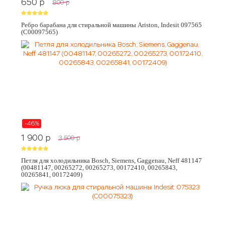
650
p
800
p
Ребро барабана для стиральной машины Ariston, Indesit 097565
(C00097565)
-46%
1 900
p
3 500
p
Петля для холодильника Bosch, Siemens, Gaggenau, Neff 481147
(00481147, 00265272, 00265273, 00172410, 00265843,
00265841, 00172409)