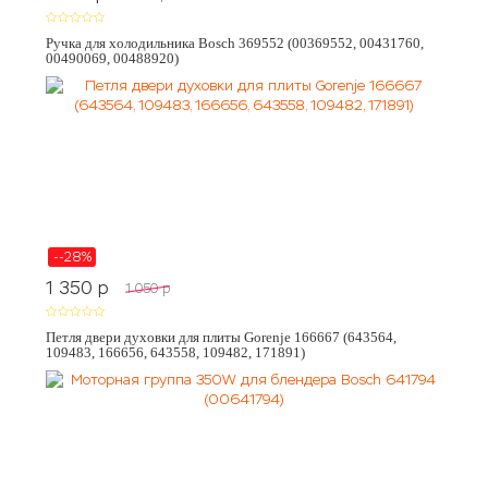
Ручка для холодильника Bosch 369552 (00369552, 00431760,
00490069, 00488920)
--28%
1 350
p
1 050
p
Петля двери духовки для плиты Gorenje 166667 (643564,
109483, 166656, 643558, 109482, 171891)