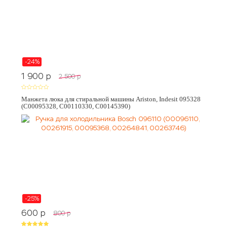
-24%
1 900
p
2 500
p
Манжета люка для стиральной машины Ariston, Indesit 095328
(C00095328, C00110330, C00145390)
-25%
600
p
800
p