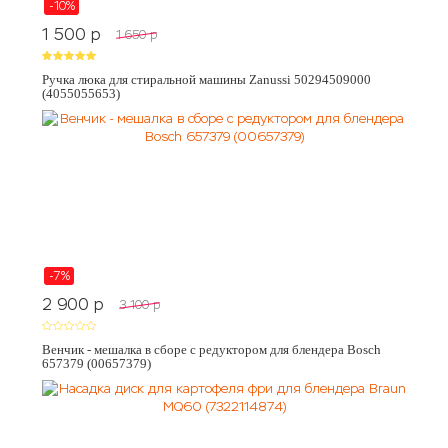
-10%
1 500
p
1 650
p
Ручка люка для стиральной машины Zanussi 50294509000
(4055055653)
-7%
2 900
p
3 100
p
Венчик - мешалка в сборе с редуктором для блендера Bosch
657379 (00657379)