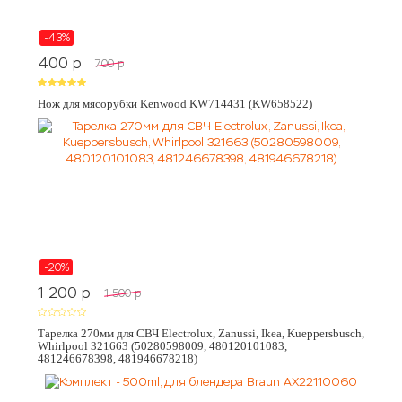
-43%
400
p
700
p
Нож для мясорубки Kenwood KW714431 (KW658522)
-20%
1 200
p
1 500
p
Тарелка 270мм для СВЧ Electrolux, Zanussi, Ikea, Kueppersbusch,
Whirlpool 321663 (50280598009, 480120101083,
481246678398, 481946678218)