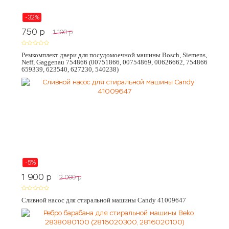
-32%
750
p
1 100
p
Ремкомплект двери для посудомоечной машины Bosch, Siemens,
Neff, Gaggenau 754866 (00751866, 00754869, 00626662, 754866
659339, 623540, 627230, 540238)
-5%
1 900
p
2 000
p
Сливной насос для стиральной машины Candy 41009647