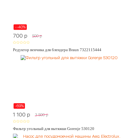
--40%
700
p
500
p
Редуктор венчика для блендера Braun 7322115444
-69%
1 100
p
3 500
p
Фильтр угольный для вытяжки Gorenje 530120