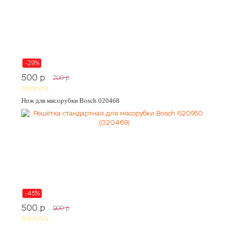
-29%
500
p
700
p
Нож для мясорубки Bosch 020468
-45%
500
p
900
p