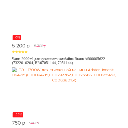
-9%
5 200
p
5 700
p
Чаша 2000ml для кухонного комбайна Braun AS00005622
(7322010204, BR67051144, 7051144)
-22%
750
p
950
p