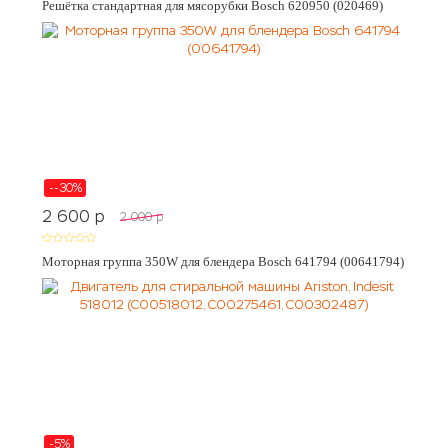
Решётка стандартная для мясорубки Bosch 620950 (020469)
--30%
2 600
p
2 000
p
Моторная группа 350W для блендера Bosch 641794 (00641794)
-5%