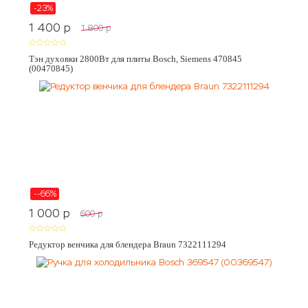
-23%
1 400
p
1 800
p
Тэн духовки 2800Вт для плиты Bosch, Siemens 470845
(00470845)
--66%
1 000
p
600
p
Редуктор венчика для блендера Braun 7322111294