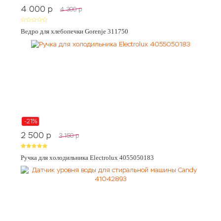
4 000
p
4 300
p
Ведро для хлебопечки Gorenje 311750
-21%
2 500
p
3 150
p
Ручка для холодильника Electrolux 4055050183