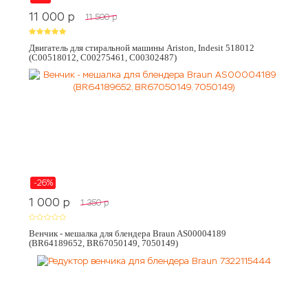
11 000
p
11 500
p
Двигатель для стиральной машины Ariston, Indesit 518012
(C00518012, C00275461, C00302487)
-26%
1 000
p
1 350
p
Венчик - мешалка для блендера Braun AS00004189
(BR64189652, BR67050149, 7050149)