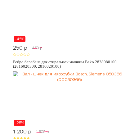
-45%
250
p
450
p
Ребро барабана для стиральной машины Beko 2838080100
(2816020300, 2816020100)
-25%
1 200
p
1 600
p