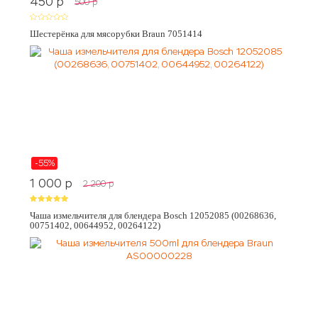
450
p
500
p
Шестерёнка для мясорубки Braun 7051414
-55%
1 000
p
2 200
p
Чаша измельчителя для блендера Bosch 12052085 (00268636,
00751402, 00644952, 00264122)