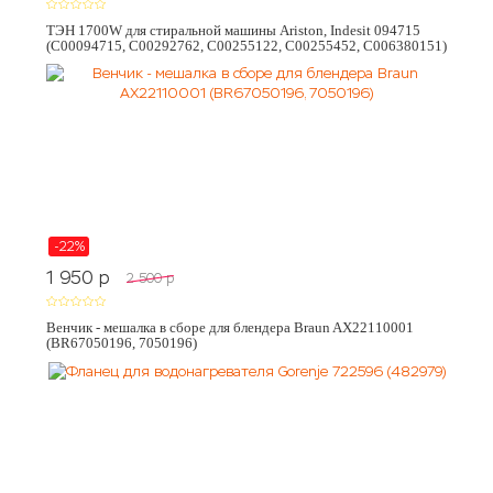
ТЭН 1700W для стиральной машины Ariston, Indesit 094715
(C00094715, C00292762, C00255122, C00255452, C006380151)
-22%
1 950
p
2 500
p
Венчик - мешалка в сборе для блендера Braun AX22110001
(BR67050196, 7050196)