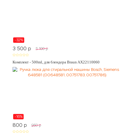
-32%
3 500
p
5 100
p
Комплект - 500ml, для блендера Braun AX22110060
-16%
800
p
950
p