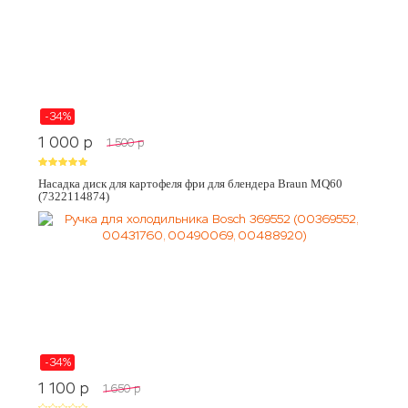
-34%
1 000
p
1 500
p
Насадка диск для картофеля фри для блендера Braun MQ60
(7322114874)
-34%
1 100
p
1 650
p