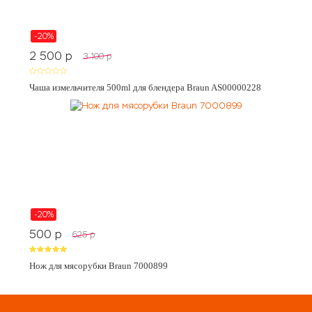
-20%
2 500
p
3 100
p
Чаша измельчителя 500ml для блендера Braun AS00000228
-20%
500
p
625
p
Нож для мясорубки Braun 7000899