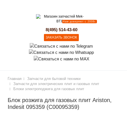
lose
Нам доверяют с 2008г.
8(495) 514-43-60
ЗАКАЗАТЬ ЗВОНОК
Главная
Запчасти для бытовой техники
Запчасти для электрических плит и газовых плит
Блоки электроподжига для газовых плит
Блок розжига для газовых плит Ariston,
Indesit 095359 (C00095359)