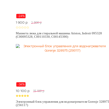
-24%
1 900
p
2 500
p
Манжета люка для стиральной машины Ariston, Indesit 095328
(C00095328, C00110330, C00145390)
-34%
10 100
p
15 100
p
Электронный блок управления для водонагревателя Gorenje 32897
(256117)