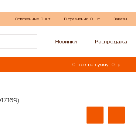
Отложенные
0
шт.
В сравнении
0
шт.
Заказы
Новинки
Распродажа
0
тов. на сумму
0
p
17169)