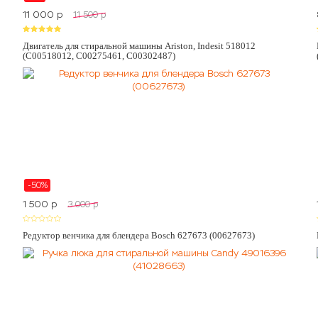
11 000
p
11 500
p
Двигатель для стиральной машины Ariston, Indesit 518012
(C00518012, C00275461, C00302487)
-50%
1 500
p
3 000
p
Редуктор венчика для блендера Bosch 627673 (00627673)