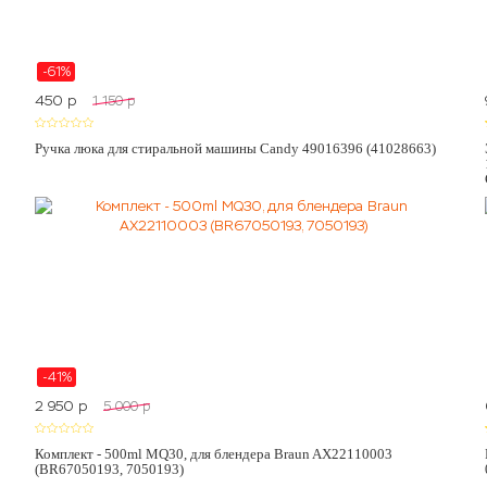
-61%
450
p
1 150
p
Ручка люка для стиральной машины Candy 49016396 (41028663)
-41%
2 950
p
5 000
p
5
Комплект - 500ml MQ30, для блендера Braun AX22110003
(BR67050193, 7050193)