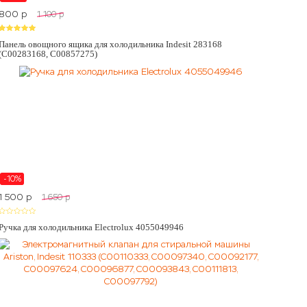
800
p
1 100
p
Панель овощного ящика для холодильника Indesit 283168
(C00283168, C00857275)
-10%
1 500
p
1 650
p
Ручка для холодильника Electrolux 4055049946