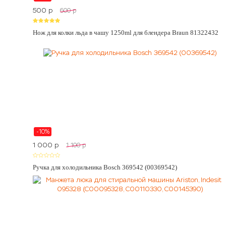
500
p
600
p
Нож для колки льда в чашу 1250ml для блендера Braun 81322432
-10%
1 000
p
1 100
p
Ручка для холодильника Bosch 369542 (00369542)