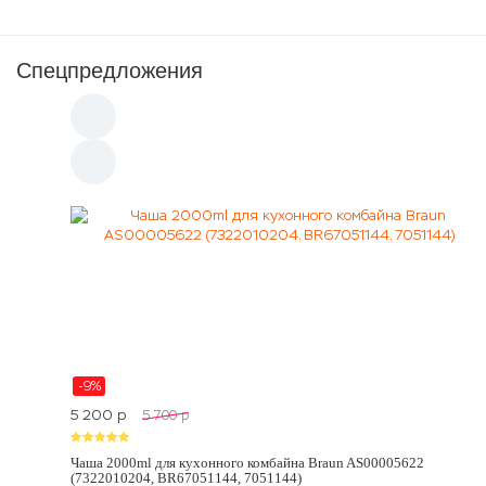
Спецпредложения
-9%
5 200
p
5 700
p
Чаша 2000ml для кухонного комбайна Braun AS00005622
(7322010204, BR67051144, 7051144)