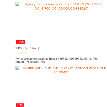
-34%
1 100
p
1 650
p
Ручка для холодильника Bosch 369552 (00369552, 00431760,
00490069, 00488920)
-17%