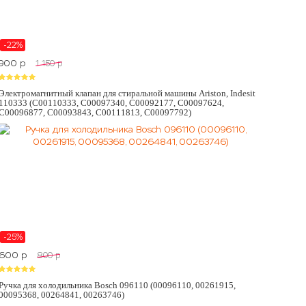
-22%
900
p
1 150
p
Электромагнитный клапан для стиральной машины Ariston, Indesit
110333 (C00110333, C00097340, C00092177, C00097624,
C00096877, C00093843, C00111813, C00097792)
-25%
600
p
800
p
Ручка для холодильника Bosch 096110 (00096110, 00261915,
00095368, 00264841, 00263746)