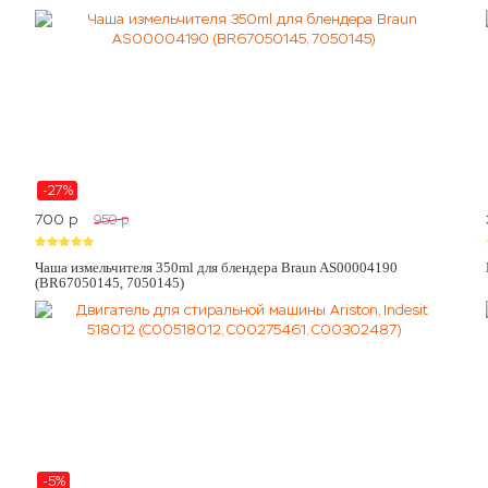
-27%
700
p
950
p
Чаша измельчителя 350ml для блендера Braun AS00004190
(BR67050145, 7050145)
-5%