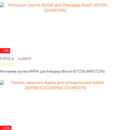
-13%
3 500
p
4 000
p
Моторная группа 600W для блендера Bosch 657256 (00657256)
-28%