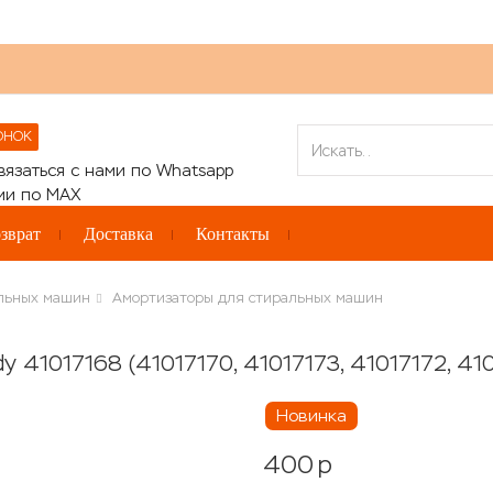
ОНОК
зврат
Доставка
Контакты
альных машин
Амортизаторы для стиральных машин
41017168 (41017170, 41017173, 41017172, 410
Новинка
400
p