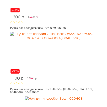
-24%
1 300
p
1 700
p
Ручка для холодильника Liebher 9096036
-34%
1 100
p
1 650
p
Ручка для холодильника Bosch 369552 (00369552, 00431760,
00490069, 00488920)