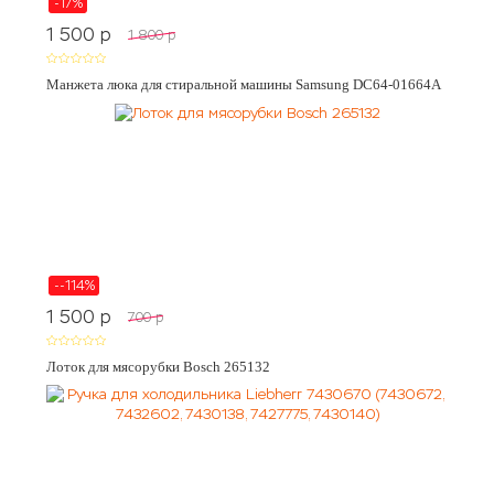
-17%
1 500
p
1 800
p
Манжета люка для стиральной машины Samsung DC64-01664A
--114%
1 500
p
700
p
Лоток для мясорубки Bosch 265132