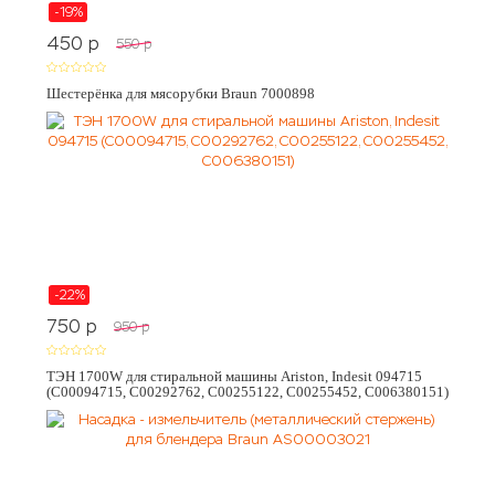
-19%
450
p
550
p
Шестерёнка для мясорубки Braun 7000898
-22%
750
p
950
p
ТЭН 1700W для стиральной машины Ariston, Indesit 094715
(C00094715, C00292762, C00255122, C00255452, C006380151)