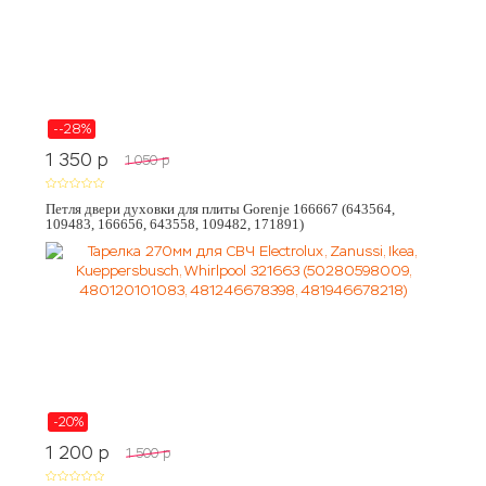
--28%
1 350
p
1 050
p
Петля двери духовки для плиты Gorenje 166667 (643564,
109483, 166656, 643558, 109482, 171891)
-20%
1 200
p
1 500
p