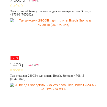
7 000
p
9 500
p
Электронный блок управления для водонагревателя Gorenje
487336 (765292)
-23%
1 400
p
1 800
p
Тэн духовки 2800Вт для плиты Bosch, Siemens 470845
(00470845)