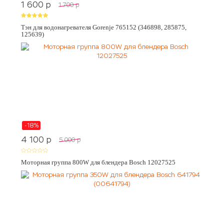
1 600
p
1 700
p
Тэн для водонагревателя Gorenje 765152 (346898, 285875,
125639)
-18%
4 100
p
5 000
p
Моторная группа 800W для блендера Bosch 12027525