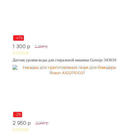
-41%
1 300
p
2 200
p
Датчик уровня воды для стиральной машины Gorenje 343010
-2%
2 950
p
3 000
p