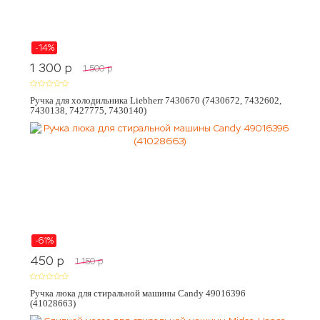
-14%
1 300
p
1 500
p
Ручка для холодильника Liebherr 7430670 (7430672, 7432602,
7430138, 7427775, 7430140)
-61%
450
p
1 150
p
Ручка люка для стиральной машины Candy 49016396
(41028663)