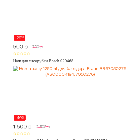
-29%
500
p
700
p
Нож для мясорубки Bosch 020468
-40%
1 500
p
2 500
p