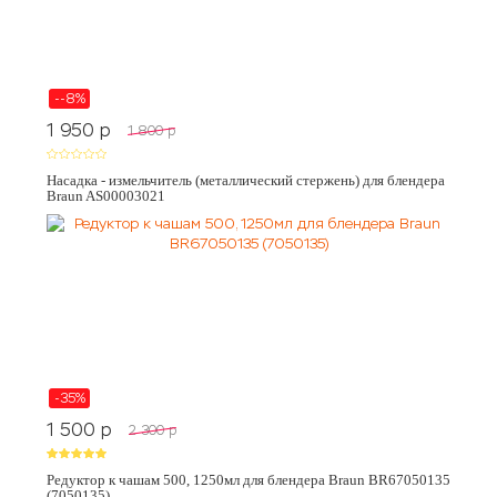
--8%
1 950
p
1 800
p
Насадка - измельчитель (металлический стержень) для блендера
Braun AS00003021
-35%
1 500
p
2 300
p
Редуктор к чашам 500, 1250мл для блендера Braun BR67050135
(7050135)