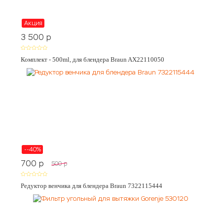
Акция
3 500
p
Комплект - 500ml, для блендера Braun AX22110050
--40%
700
p
500
p
Редуктор венчика для блендера Braun 7322115444