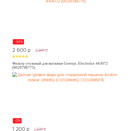
-34%
2 600
p
3 900
p
Фильтр угольный для вытяжки Gorenje, Electrolux 443072
(9029798775)
-0%
1 200
p
1 200
p