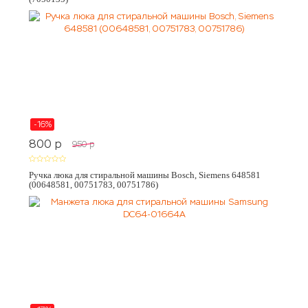
-16%
800
p
950
p
Ручка люка для стиральной машины Bosch, Siemens 648581
(00648581, 00751783, 00751786)