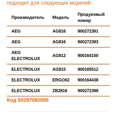
подходит для следующих моделей:
Продуковый
Производитель
Модель
номер
AEG
AG816
900272391
AEG
AG816
900272393
AEG
AG812
900164150
ELECTROLUX
ELECTROLUX
AG815
900165512
ELECTROLUX
ERGO02
900164438
ELECTROLUX
ZB2816
900272389
Код 50297082005