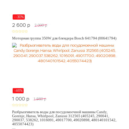
--30%
2 600
p
2 000
p
Моторная группа 350W для блендера Bosch 641794 (00641794)
-46%
1 000
p
1 850
p
Разбрызгиватель воды для посудомоечной машины Candy,
Gorenje, Hansa, Whirlpool, Zanussi 312565 (405245, 290041,
290037, 538262, 1016091, 49017700, 49020898, 480140101542,
4055074423)