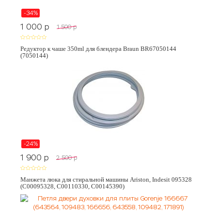
-34%
1 000
p
1 500
p
Редуктор к чаше 350ml для блендера Braun BR67050144
(7050144)
-24%
1 900
p
2 500
p
Манжета люка для стиральной машины Ariston, Indesit 095328
(C00095328, C00110330, C00145390)