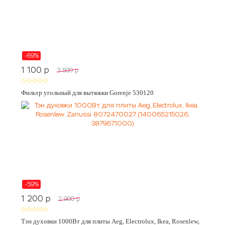
-69%
1 100
p
3 500
p
Фильтр угольный для вытяжки Gorenje 530120
-59%
1 200
p
2 900
p
Тэн духовки 1000Вт для плиты Aeg, Electrolux, Ikea, Rosenlew,