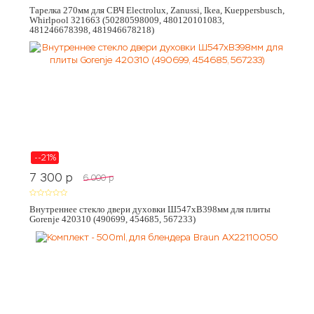
Тарелка 270мм для СВЧ Electrolux, Zanussi, Ikea, Kueppersbusch,
Whirlpool 321663 (50280598009, 480120101083,
481246678398, 481946678218)
--21%
7 300
p
6 000
p
Внутреннее стекло двери духовки Ш547хВ398мм для плиты
Gorenje 420310 (490699, 454685, 567233)