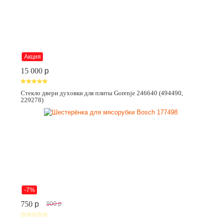
Акция
15 000
p
Стекло двери духовки для плиты Gorenje 246640 (494490,
229278)
-7%
750
p
800
p