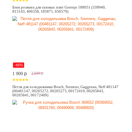
Блок розжига для газовых плит Gorenje 188051 (339940,
815143, 406358, 185871, 656579)
-46%
1 900
p
3 500
p
Петля для холодильника Bosch, Siemens, Gaggenau, Neff 481147
(00481147, 00265272, 00265273, 00172410, 00265843,
00265841, 00172409)