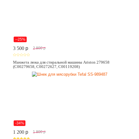
--25%
3 500
p
2 800
p
Манжета люка для стиральной машины Ariston 279658
(C00279658, C00272627, C00119208)
-34%
1 200
p
1 800
p