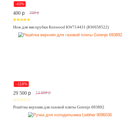
-43%
400
p
700
p
Нож для мясорубки Kenwood KW714431 (KW658522)
--118%
29 500
p
13 500
p
Решётка верхняя для газовой плиты Gorenje 693892