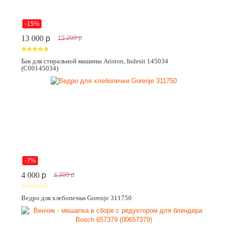
-15%
13 000
p
15 200
p
Бак для стиральной машины Ariston, Indesit 145034
(C00145034)
-7%
4 000
p
4 300
p
Ведро для хлебопечки Gorenje 311750