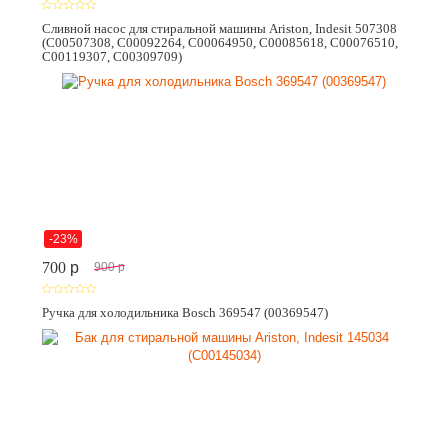
Сливной насос для стиральной машины Ariston, Indesit 507308
(C00507308, C00092264, C00064950, C00085618, C00076510,
C00119307, C00309709)
-23%
700
p
900
p
Ручка для холодильника Bosch 369547 (00369547)