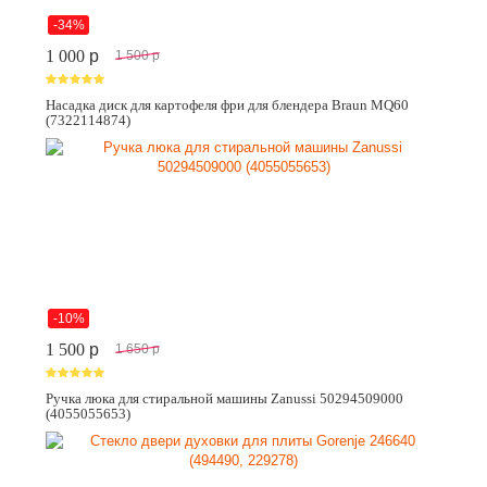
-34%
1 000
p
1 500
p
Насадка диск для картофеля фри для блендера Braun MQ60
(7322114874)
-10%
1 500
p
1 650
p
Ручка люка для стиральной машины Zanussi 50294509000
(4055055653)