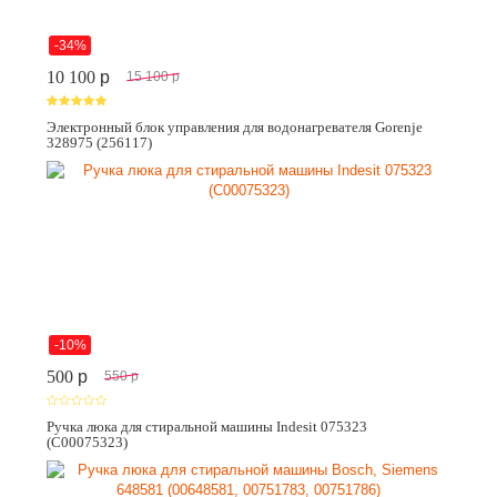
-34%
10 100
p
15 100
p
Электронный блок управления для водонагревателя Gorenje
328975 (256117)
-10%
500
p
550
p
Ручка люка для стиральной машины Indesit 075323
(C00075323)