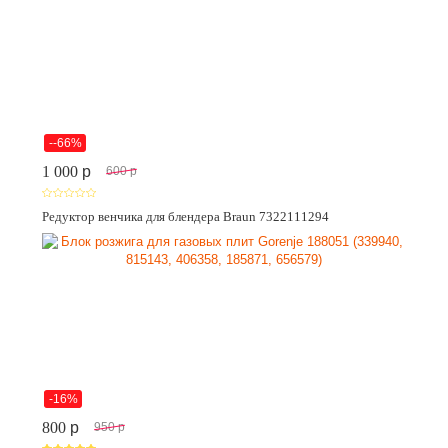
--66%
1 000
p
600
p
Редуктор венчика для блендера Braun 7322111294
-16%
800
p
950
p