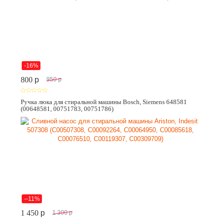
-16%
800
p
950
p
Ручка люка для стиральной машины Bosch, Siemens 648581
(00648581, 00751783, 00751786)
--11%
1 450
p
1 300
p