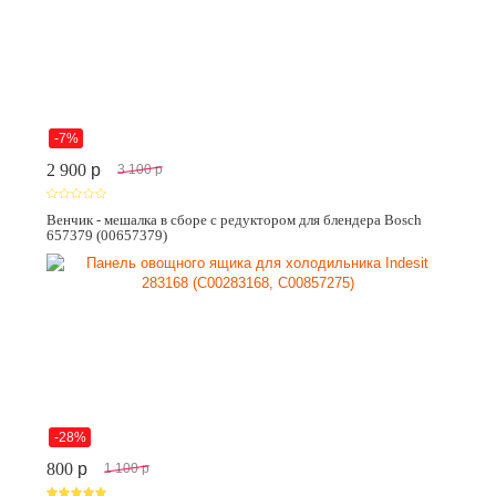
-7%
2 900
p
3 100
p
Венчик - мешалка в сборе с редуктором для блендера Bosch
657379 (00657379)
-28%
800
p
1 100
p