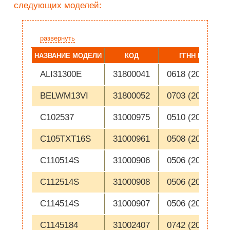
следующих моделей:
развернуть
НАЗВАНИЕ МОДЕЛИ
КОД
ГГНН НАЧАЛО
ALI31300E
31800041
0618 (2006-05-0
BELWM13VI
31800052
0703 (2007-01-1
C102537
31000975
0510 (2005-03-0
C105TXT16S
31000961
0508 (2005-02-2
C110514S
31000906
0506 (2005-02-0
C112514S
31000908
0506 (2005-02-0
C114514S
31000907
0506 (2005-02-0
C1145184
31002407
0742 (2007-10-1