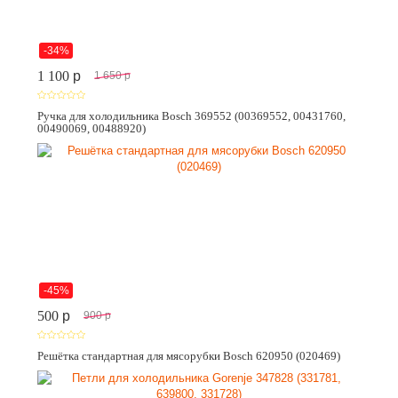
-34%
1 100
p
1 650
p
Ручка для холодильника Bosch 369552 (00369552, 00431760,
00490069, 00488920)
-45%
500
p
900
p
Решётка стандартная для мясорубки Bosch 620950 (020469)