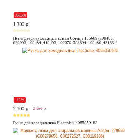
Акция
1 300
p
Петля двери духовки для плиты Gorenje 166669 (109485,
620993, 109484, 419493, 166670, 598894, 109486, 431331)
-21%
2 500
p
3 150
p
Ручка для холодильника Electrolux 4055050183