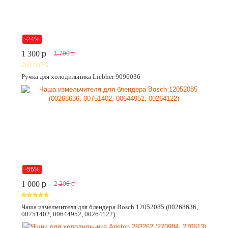
-24%
1 300
p
1 700
p
Ручка для холодильника Liebher 9096036
-55%
1 000
p
2 200
p
Чаша измельчителя для блендера Bosch 12052085 (00268636,
00751402, 00644952, 00264122)