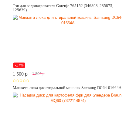
Тэн для водонагревателя Gorenje 765152 (346898, 285875,
125639)
-17%
1 500
p
1 800
p
Манжета люка для стиральной машины Samsung DC64-01664A