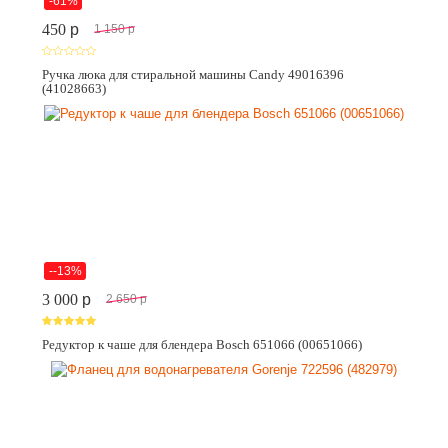
-61%
450
p
1 150
p
Ручка люка для стиральной машины Candy 49016396
(41028663)
--13%
3 000
p
2 650
p
Редуктор к чаше для блендера Bosch 651066 (00651066)