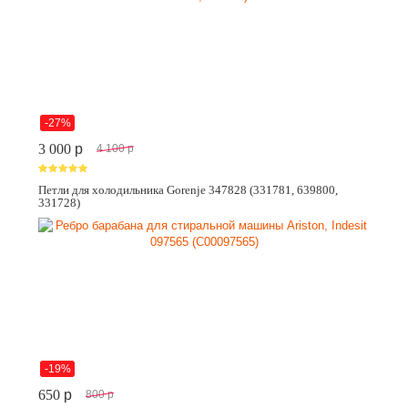
-27%
3 000
p
4 100
p
Петли для холодильника Gorenje 347828 (331781, 639800,
331728)
-19%
650
p
800
p