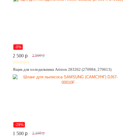
-0%
2 500
p
2 500
p
Ящик для холодильника Ariston 283262 (270984, 270613)
-29%
1 500
p
2 100
p