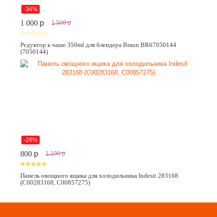
-34%
1 000
p
1 500
p
Редуктор к чаше 350ml для блендера Braun BR67050144
(7050144)
-28%
800
p
1 100
p
Панель овощного ящика для холодильника Indesit 283168
(C00283168, C00857275)