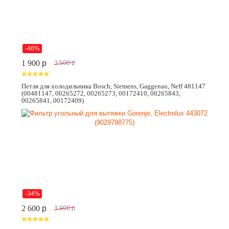
-46%
1 900
p
3 500
p
Петля для холодильника Bosch, Siemens, Gaggenau, Neff 481147
(00481147, 00265272, 00265273, 00172410, 00265843,
00265841, 00172409)
-34%
2 600
p
3 900
p