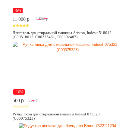
-5%
11 000
p
11 500
p
Двигатель для стиральной машины Ariston, Indesit 518012
(C00518012, C00275461, C00302487)
-10%
500
p
550
p
Ручка люка для стиральной машины Indesit 075323
(C00075323)