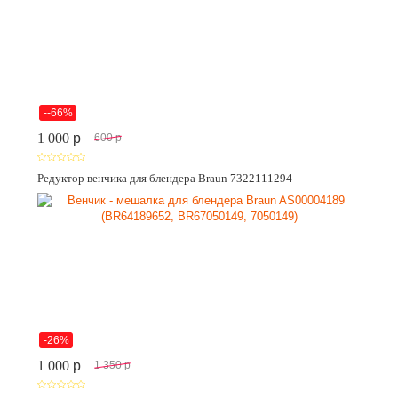
--66%
1 000
p
600
p
Редуктор венчика для блендера Braun 7322111294
-26%
1 000
p
1 350
p