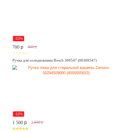
-23%
700
p
900
p
Ручка для холодильника Bosch 369547 (00369547)
-10%
1 500
p
1 650
p