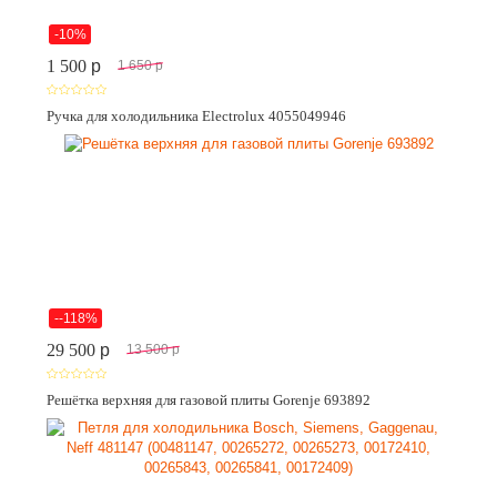
-10%
1 500
p
1 650
p
Ручка для холодильника Electrolux 4055049946
--118%
29 500
p
13 500
p
Решётка верхняя для газовой плиты Gorenje 693892