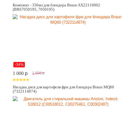
Комплект - 350мл для блендера Braun AX22110002
(BR67050195, 7050195)
-34%
1 000
p
1 500
p
Насадка диск для картофеля фри для блендера Braun MQ60
(7322114874)