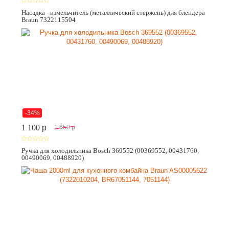
Насадка - измельчитель (металлический стержень) для блендера
Braun 7322115504
-34%
1 100
p
1 650
p
Ручка для холодильника Bosch 369552 (00369552, 00431760,
00490069, 00488920)