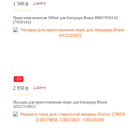
1 500
p
1 800
p
Чаша измельчителя 500ml для блендера Braun BR67050142
(7050142)
-2%
2 950
p
3 000
p
Насадка для приготовления пюре для блендера Braun
AX22110021