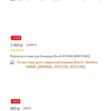
--13%
3 000
p
2 650
p
Редуктор к чаше для блендера Bosch 651066 (00651066)
-16%
800
p
950
p