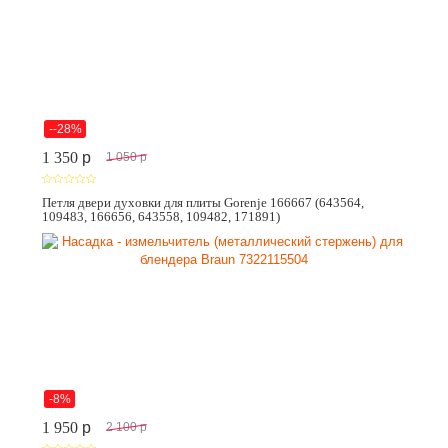
--28%
1 350
p
1 050
p
Петля двери духовки для плиты Gorenje 166667 (643564,
109483, 166656, 643558, 109482, 171891)
-8%
1 950
p
2 100
p