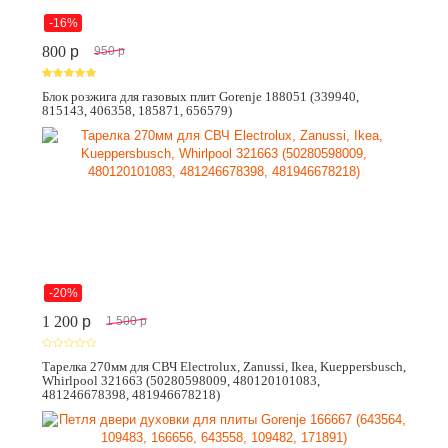
-16%
800
p
950
p
Блок розжига для газовых плит Gorenje 188051 (339940,
815143, 406358, 185871, 656579)
-20%
1 200
p
1 500
p
Тарелка 270мм для СВЧ Electrolux, Zanussi, Ikea, Kueppersbusch,
Whirlpool 321663 (50280598009, 480120101083,
481246678398, 481946678218)