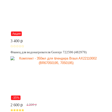
Акция
3 400
p
Фланец для водонагревателя Gorenje 722596 (482979)
-35%
2 600
p
4 000
p