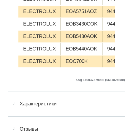
ELECTROLUX
EOA5751AOZ
944184462
ELECTROLUX
EOB3430COK
944184173
ELECTROLUX
EOB5430AOK
944184292
ELECTROLUX
EOB5440AOK
944184523
ELECTROLUX
EOC700K
944184676
Код 140037379066 (5611824680)
Характеристики
Отзывы