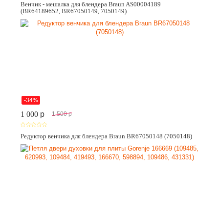
Венчик - мешалка для блендера Braun AS00004189
(BR64189652, BR67050149, 7050149)
-34%
1 000
p
1 500
p
Редуктор венчика для блендера Braun BR67050148 (7050148)