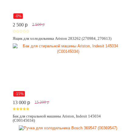
-0%
2 500
p
2 500
p
Ящик для холодильника Ariston 283262 (270984, 270613)
-15%
13 000
p
15 200
p
Бак для стиральной машины Ariston, Indesit 145034
(C00145034)