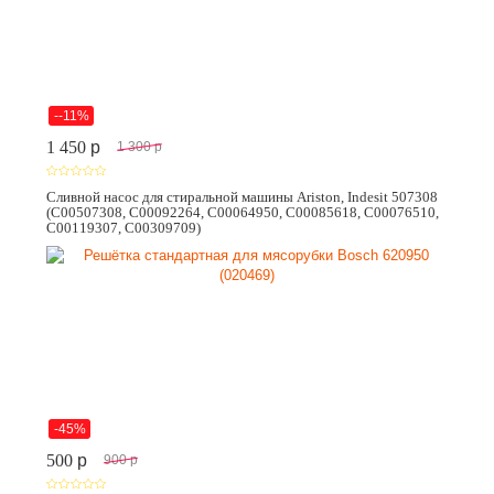
--11%
1 450
p
1 300
p
Сливной насос для стиральной машины Ariston, Indesit 507308
(C00507308, C00092264, C00064950, C00085618, C00076510,
C00119307, C00309709)
-45%
500
p
900
p