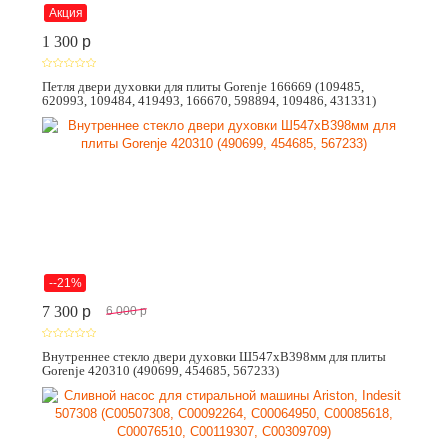
Акция
1 300
p
Петля двери духовки для плиты Gorenje 166669 (109485,
620993, 109484, 419493, 166670, 598894, 109486, 431331)
--21%
7 300
p
6 000
p
Внутреннее стекло двери духовки Ш547хВ398мм для плиты
Gorenje 420310 (490699, 454685, 567233)