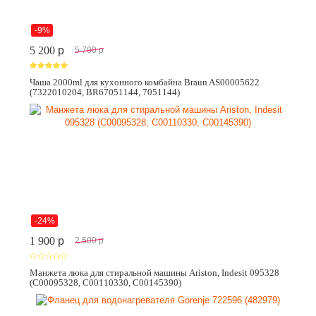
-9%
5 200
p
5 700
p
Чаша 2000ml для кухонного комбайна Braun AS00005622
(7322010204, BR67051144, 7051144)
-24%
1 900
p
2 500
p
Манжета люка для стиральной машины Ariston, Indesit 095328
(C00095328, C00110330, C00145390)