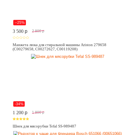
--25%
3 500
p
2 800
p
Манжета люка для стиральной машины Ariston 279658
(C00279658, C00272627, C00119208)
-34%
1 200
p
1 800
p
Шнек для мясорубки Tefal SS-989487