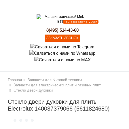
lose
Нам доверяют с 2008г.
8(495) 514-43-60
ЗАКАЗАТЬ ЗВОНОК
Главная
Запчасти для бытовой техники
Запчасти для электрических плит и газовых плит
Стекло двери духовки
Стекло двери духовки для плиты
Electrolux 140037379066 (5611824680)