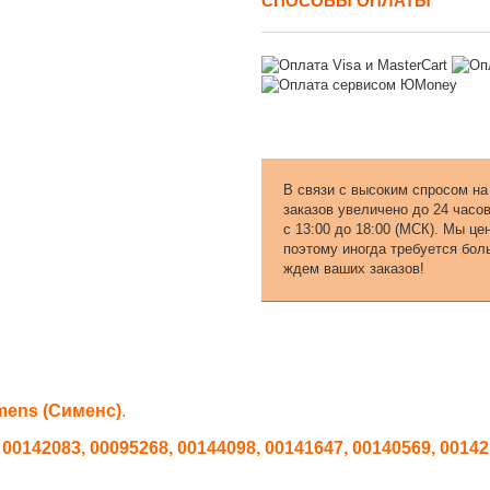
СПОСОБЫ ОПЛАТЫ
В связи с высоким спросом на
заказов увеличено до 24 часо
с 13:00 до 18:00 (МСК). Мы ц
поэтому иногда требуется бол
ждем ваших заказов!
mens (Сименс)
.
 00142083, 00095268, 00144098, 00141647, 00140569, 00142