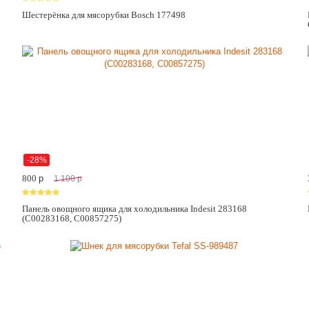
Шестерёнка для мясорубки Bosch 177498
-28%
800
p
1 100
p
Панель овощного ящика для холодильника Indesit 283168
(C00283168, C00857275)