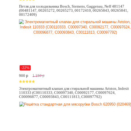
Петля для холодильника Bosch, Siemens, Gaggenau, Neff 481147
(00481147, 00265272, 00265273, 00172410, 00265843, 00265841,
00172409)
-22%
900
p
1 150
p
Электромагнитный клапан для стиральной машины Ariston, Indesit
110333 (C00110333, C00097340, C00092177, C00097624,
C00096877, C00093843, C00111813, C00097792)