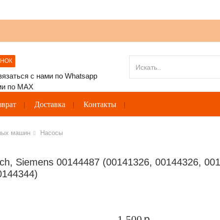
ОНОК
зврат
Доставка
Контакты
ных машин
Насосы
h, Siemens 00144487 (00141326, 00144326, 001
0144344)
1 500
p