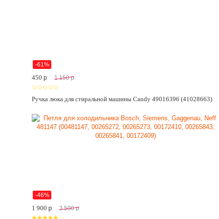
-61%
450
p
1 150
p
Ручка люка для стиральной машины Candy 49016396 (41028663)
-46%
1 900
p
3 500
p