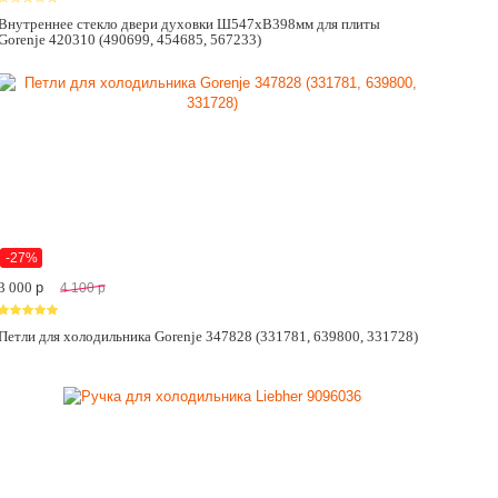
Внутреннее стекло двери духовки Ш547хВ398мм для плиты
Gorenje 420310 (490699, 454685, 567233)
-27%
3 000
p
4 100
p
Петли для холодильника Gorenje 347828 (331781, 639800, 331728)