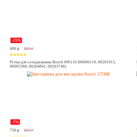
-25%
600
p
800
p
Ручка для холодильника Bosch 096110 (00096110, 00261915,
00095368, 00264841, 00263746)
-7%
750
p
800
p