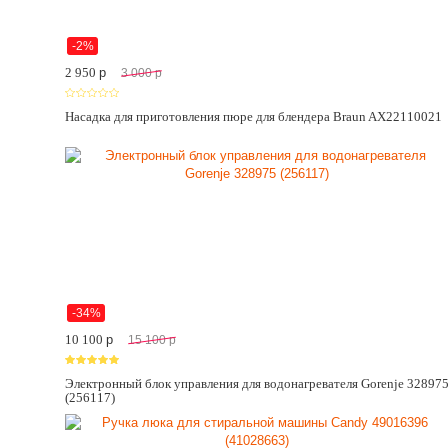
-2%
2 950
p
3 000
p
Насадка для приготовления пюре для блендера Braun AX22110021
-34%
10 100
p
15 100
p
Электронный блок управления для водонагревателя Gorenje 32897
(256117)