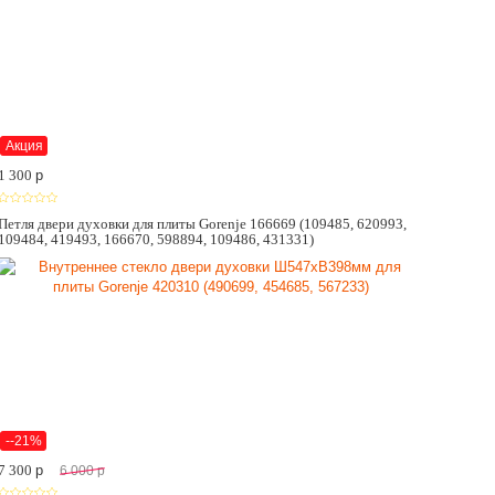
Акция
1 300
p
Петля двери духовки для плиты Gorenje 166669 (109485, 620993,
109484, 419493, 166670, 598894, 109486, 431331)
--21%
7 300
p
6 000
p