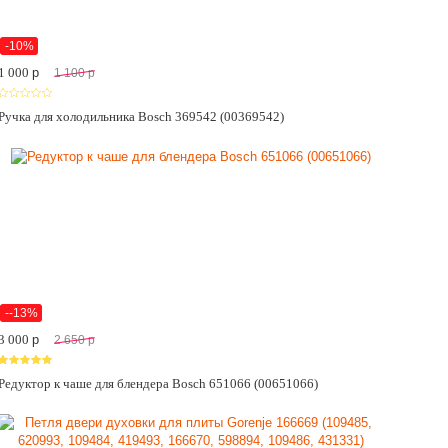
-10%
1 000
p
1 100
p
Ручка для холодильника Bosch 369542 (00369542)
--13%
3 000
p
2 650
p
Редуктор к чаше для блендера Bosch 651066 (00651066)