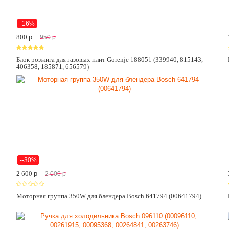
-16%
800
p
950
p
Блок розжига для газовых плит Gorenje 188051 (339940, 815143,
406358, 185871, 656579)
--30%
2 600
p
2 000
p
5
Моторная группа 350W для блендера Bosch 641794 (00641794)