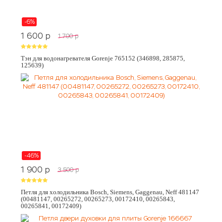
-6%
1 600
p
1 700
p
Тэн для водонагревателя Gorenje 765152 (346898, 285875,
125639)
-46%
1 900
p
3 500
p
Петля для холодильника Bosch, Siemens, Gaggenau, Neff 481147
(00481147, 00265272, 00265273, 00172410, 00265843,
00265841, 00172409)