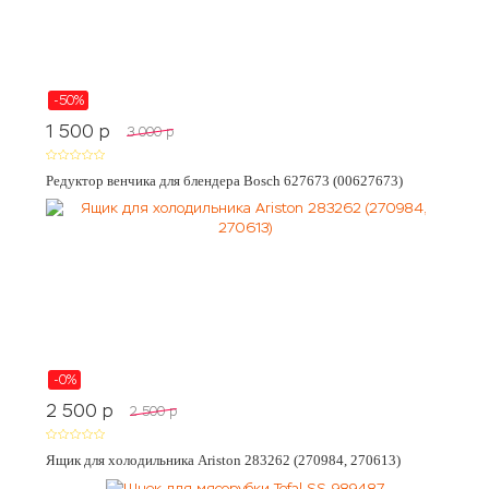
-50%
1 500
p
3 000
p
Редуктор венчика для блендера Bosch 627673 (00627673)
-0%
2 500
p
2 500
p
Ящик для холодильника Ariston 283262 (270984, 270613)