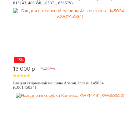
815143, 406358, 185871, 656579)
-15%
13 000
p
15 200
p
Бак для стиральной машины Ariston, Indesit 145034
(C00145034)