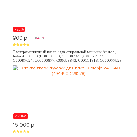
-22%
900
p
1 150
p
Электромагнитный клапан для стиральной машины Ariston,
Indesit 110333 (C00110333, C00097340, C00092177,
C00097624, C00096877, C00093843, C00111813, C00097792)
Акция
15 000
p