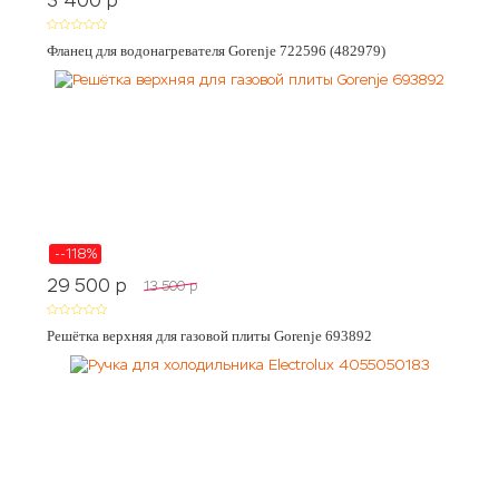
3 400
p
Фланец для водонагревателя Gorenje 722596 (482979)
--118%
29 500
p
13 500
p
Решётка верхняя для газовой плиты Gorenje 693892