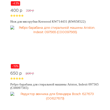
-43%
400
p
700
p
Нож для мясорубки Kenwood KW714431 (KW658522)
-19%
650
p
800
p
Ребро барабана для стиральной машины Ariston, Indesit 097565
(C00097565)