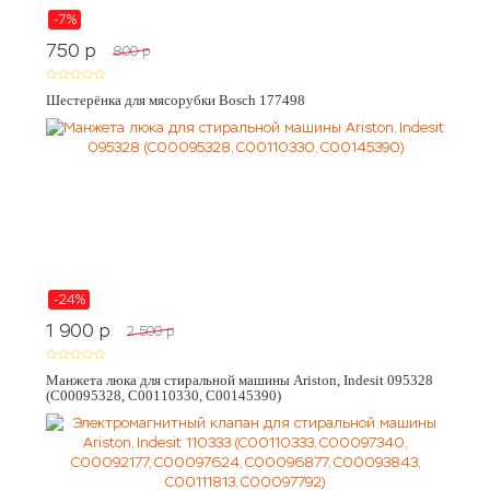
-7%
750
p
800
p
Шестерёнка для мясорубки Bosch 177498
-24%
1 900
p
2 500
p
Манжета люка для стиральной машины Ariston, Indesit 095328
(C00095328, C00110330, C00145390)