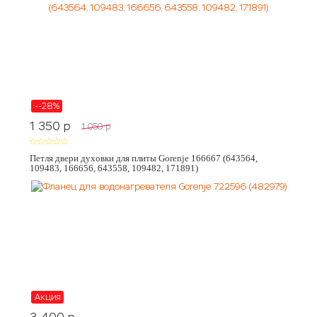
--28%
1 350
p
1 050
p
Петля двери духовки для плиты Gorenje 166667 (643564,
109483, 166656, 643558, 109482, 171891)
Акция