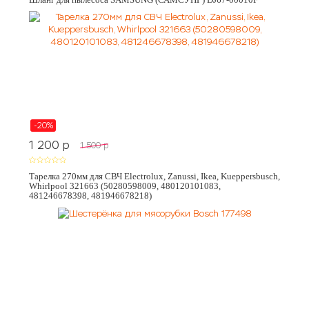
-20%
1 200
p
1 500
p
Тарелка 270мм для СВЧ Electrolux, Zanussi, Ikea, Kueppersbusch,
Whirlpool 321663 (50280598009, 480120101083,
481246678398, 481946678218)