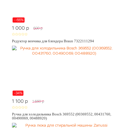
--66%
1 000
p
600
p
Редуктор венчика для блендера Braun 7322111294
-34%
1 100
p
1 650
p
Ручка для холодильника Bosch 369552 (00369552, 00431760,
00490069, 00488920)