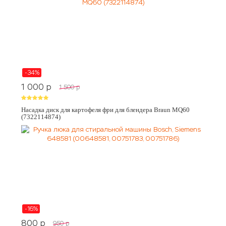
-34%
1 000
p
1 500
p
Насадка диск для картофеля фри для блендера Braun MQ60
(7322114874)
-16%
800
p
950
p