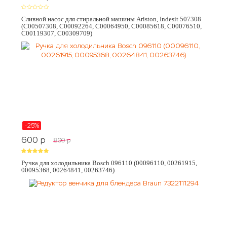
Сливной насос для стиральной машины Ariston, Indesit 507308
(C00507308, C00092264, C00064950, C00085618, C00076510,
C00119307, C00309709)
-25%
600
p
800
p
Ручка для холодильника Bosch 096110 (00096110, 00261915,
00095368, 00264841, 00263746)