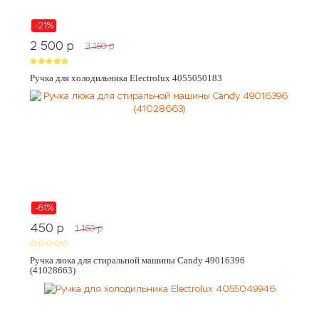
-21%
2 500
p
3 150
p
Ручка для холодильника Electrolux 4055050183
-61%
450
p
1 150
p
Ручка люка для стиральной машины Candy 49016396
(41028663)