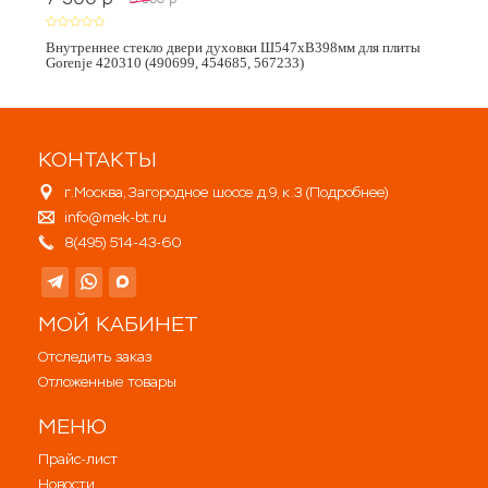
Внутреннее стекло двери духовки Ш547хВ398мм для плиты
Gorenje 420310 (490699, 454685, 567233)
КОНТАКТЫ
г.Москва, Загородное шоссе д.9, к.3 (
Подробнее
)
info@mek-bt.ru
8(495) 514-43-60
МОЙ КАБИНЕТ
Отследить заказ
Отложенные товары
МЕНЮ
Прайс-лист
Новости