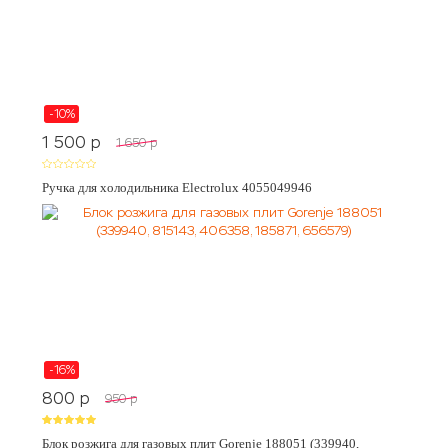
-10%
1 500
p
1 650
p
Ручка для холодильника Electrolux 4055049946
-16%
800
p
950
p
Блок розжига для газовых плит Gorenje 188051 (339940,