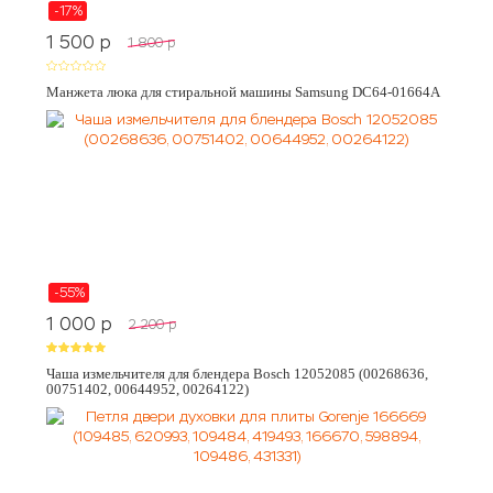
-17%
1 500
p
1 800
p
Манжета люка для стиральной машины Samsung DC64-01664A
-55%
1 000
p
2 200
p
Чаша измельчителя для блендера Bosch 12052085 (00268636,
00751402, 00644952, 00264122)