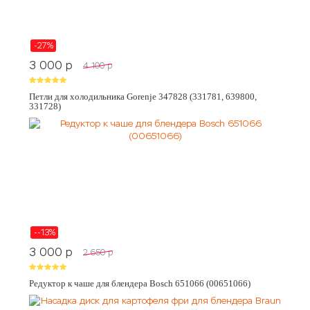
-27%
3 000
p
4 100
p
Петли для холодильника Gorenje 347828 (331781, 639800,
331728)
--13%
3 000
p
2 650
p
Редуктор к чаше для блендера Bosch 651066 (00651066)