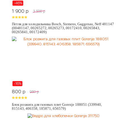
-46%
1 900
p
3 500
p
Петля для холодильника Bosch, Siemens, Gaggenau, Neff 481147
(00481147, 00265272, 00265273, 00172410, 00265843,
00265841, 00172409)
-16%
800
p
950
p
Блок розжига для газовых плит Gorenje 188051 (339940,
815143, 406358, 185871, 656579)