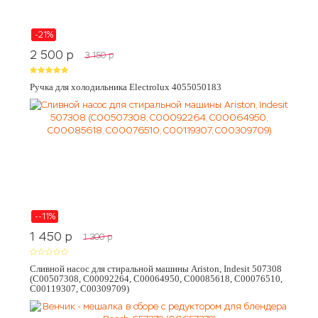
-21%
2 500
p
3 150
p
Ручка для холодильника Electrolux 4055050183
--11%
1 450
p
1 300
p
Сливной насос для стиральной машины Ariston, Indesit 507308
(C00507308, C00092264, C00064950, C00085618, C00076510,
C00119307, C00309709)