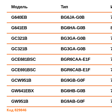
Модель
Тип
G640EB
BG6JA-G0B
G641EB
BG6HA-G0B
GC321B
BG3GA-G0B
GC321B
BG3GA-G0B
GCE681BSC
BGR6CAA-E1F
GCE691BSC
BGR6CAB-E1F
GCW951B
BG9GB-G0F
GW641EBX
BG6HB-G0B
GW951B
BG9AB-G0F
Код 829846