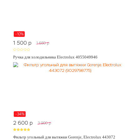
-10%
1 500
p
1 650
p
Ручка для холодильника Electrolux 4055049946
-34%
2 600
p
3 900
p
Фильтр угольный для вытяжки Gorenje, Electrolux 443072