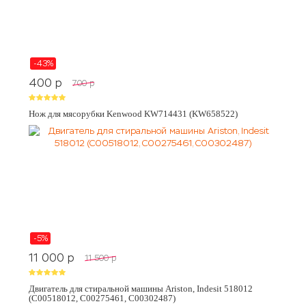
-43%
400
p
700
p
Нож для мясорубки Kenwood KW714431 (KW658522)
-5%
11 000
p
11 500
p
Двигатель для стиральной машины Ariston, Indesit 518012
(C00518012, C00275461, C00302487)