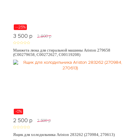
--25%
3 500
p
2 800
p
Манжета люка для стиральной машины Ariston 279658
(C00279658, C00272627, C00119208)
-0%
2 500
p
2 500
p
Ящик для холодильника Ariston 283262 (270984, 270613)