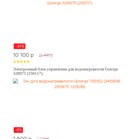
-34%
10 100
p
15 100
p
Электронный блок управления для водонагревателя Gorenje
328975 (256117)
-6%
1 600
p
1 700
p