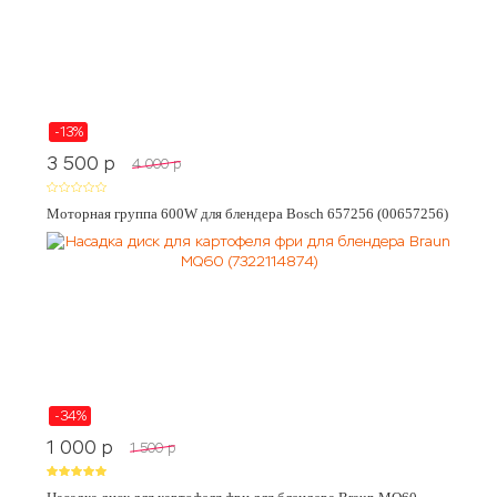
-13%
3 500
p
4 000
p
Моторная группа 600W для блендера Bosch 657256 (00657256)
-34%
1 000
p
1 500
p