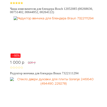
Чаша измельчителя для блендера Bosch 12052085 (00268636,
00751402, 00644952, 00264122)
--66%
1 000
p
600
p
Редуктор венчика для блендера Braun 7322111294