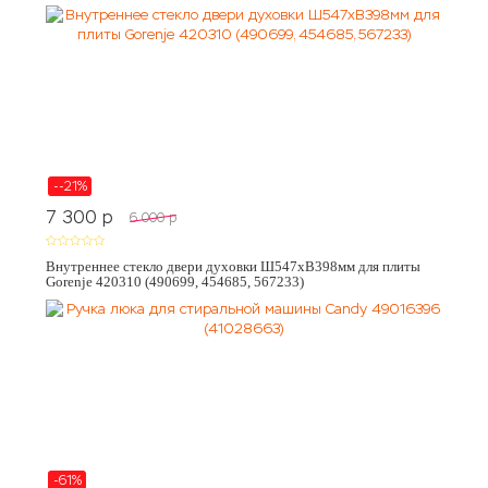
--21%
7 300
p
6 000
p
Внутреннее стекло двери духовки Ш547хВ398мм для плиты
Gorenje 420310 (490699, 454685, 567233)
-61%