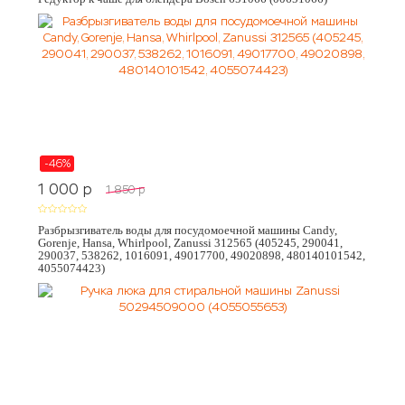
-46%
1 000
p
1 850
p
Разбрызгиватель воды для посудомоечной машины Candy,
Gorenje, Hansa, Whirlpool, Zanussi 312565 (405245, 290041,
290037, 538262, 1016091, 49017700, 49020898, 480140101542,
4055074423)