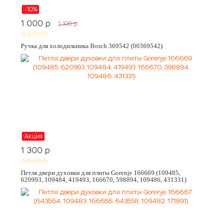
-10%
1 000
p
1 100
p
Ручка для холодильника Bosch 369542 (00369542)
Акция
1 300
p
Петля двери духовки для плиты Gorenje 166669 (109485,
620993, 109484, 419493, 166670, 598894, 109486, 431331)