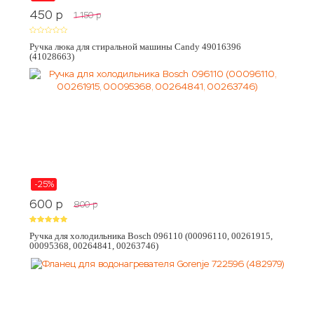
450
p
1 150
p
Ручка люка для стиральной машины Candy 49016396
(41028663)
-25%
600
p
800
p
Ручка для холодильника Bosch 096110 (00096110, 00261915,
00095368, 00264841, 00263746)