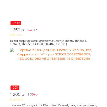
--28%
1 350
p
1 050
p
Петля двери духовки для плиты Gorenje 166667 (643564,
109483, 166656, 643558, 109482, 171891)
-20%
1 200
p
1 500
p
Тарелка 270мм для СВЧ Electrolux, Zanussi, Ikea, Kueppersbusch,