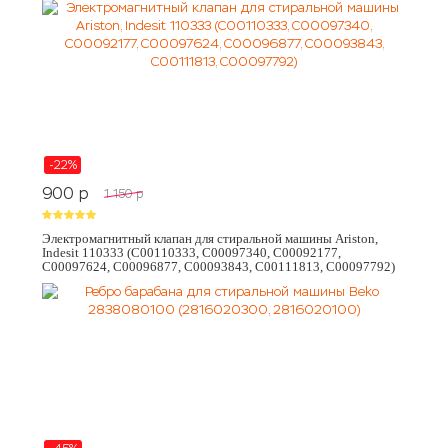
-22%
900
p
1 150
p
Электромагнитный клапан для стиральной машины Ariston,
Indesit 110333 (C00110333, C00097340, C00092177,
C00097624, C00096877, C00093843, C00111813, C00097792)