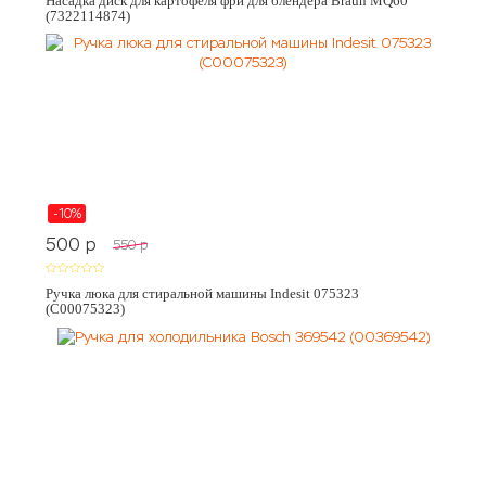
Насадка диск для картофеля фри для блендера Braun MQ60
(7322114874)
-10%
500
p
550
p
Ручка люка для стиральной машины Indesit 075323
(C00075323)