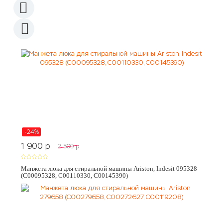
-24%
1 900
p
2 500
p
Манжета люка для стиральной машины Ariston, Indesit 095328
(C00095328, C00110330, C00145390)