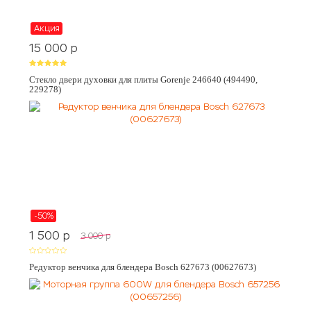
Акция
15 000
p
Стекло двери духовки для плиты Gorenje 246640 (494490,
229278)
-50%
1 500
p
3 000
p
Редуктор венчика для блендера Bosch 627673 (00627673)