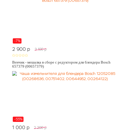
-7%
2 900
p
3 100
p
Венчик - мешалка в сборе с редуктором для блендера Bosch
657379 (00657379)
-55%
1 000
p
2 200
p