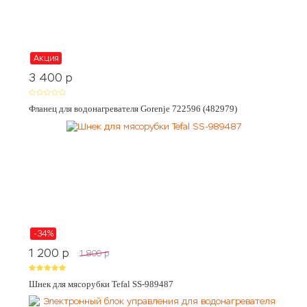
Акция
3 400
p
Фланец для водонагревателя Gorenje 722596 (482979)
-34%
1 200
p
1 800
p
Шнек для мясорубки Tefal SS-989487