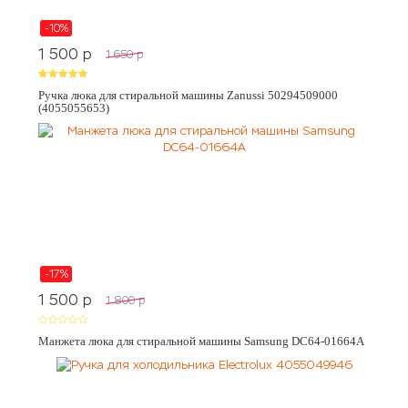
-10%
1 500
p
1 650
p
Ручка люка для стиральной машины Zanussi 50294509000
(4055055653)
-17%
1 500
p
1 800
p
Манжета люка для стиральной машины Samsung DC64-01664A