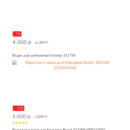
-7%
4 000
p
4 300
p
Ведро для хлебопечки Gorenje 311750
--13%
3 000
p
2 650
p
Редуктор к чаше для блендера Bosch 651066 (00651066)