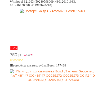
Whirlpool 321663 (50280598009, 480120101083,
481246678398, 481946678218)
-7%
750
p
800
p
Шестерёнка для мясорубки Bosch 177498