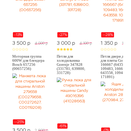
-13%
-27%
--28%
3 500
p
3 000
p
1 350
p
4 000
p
4 100
p
1 050
Моторная группа
Петли для
Петля двери духо
600W для блендера
холодильника
для плиты Gorenje
Bosch 657256
Gorenje 347828
166667 (643564,
(00657256)
(331781, 639800,
109483, 166656,
331728)
643558, 109482,
171891)
--25%
-61%
3 500
p
-0%
2 800
p