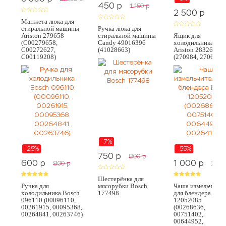
450
p
1 150
p
2 500
p
2 50
Манжета люка для
стиральной машины
Ручка люка для
Ariston 279658
стиральной машины
Ящик для
(C00279658,
Candy 49016396
холодильника
C00272627,
(41028663)
Ariston 283262
C00119208)
(270984, 270613)
-7%
-25%
-55%
750
p
800
p
600
p
1 000
p
800
p
2 20
Шестерёнка для
Ручка для
мясорубки Bosch
Чаша измельчител
холодильника Bosch
177498
для блендера Bos
096110 (00096110,
12052085
00261915, 00095368,
(00268636,
00264841, 00263746)
00751402,
00644952,