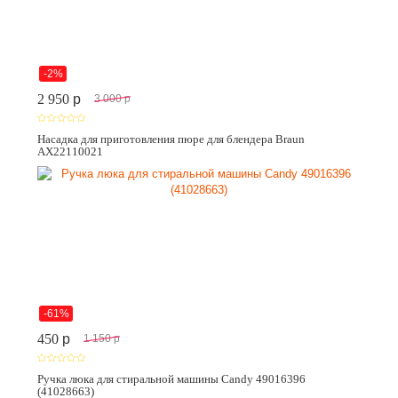
-2%
2 950
p
3 000
p
Насадка для приготовления пюре для блендера Braun
AX22110021
-61%
450
p
1 150
p
Ручка люка для стиральной машины Candy 49016396
(41028663)