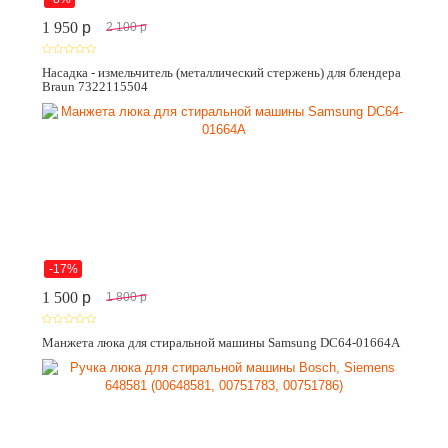
1 950
p
2 100
p
Насадка - измельчитель (металлический стержень) для блендера
Braun 7322115504
-17%
1 500
p
1 800
p
Манжета люка для стиральной машины Samsung DC64-01664A