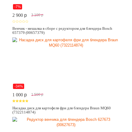
-7%
2 900
p
3 100
p
Венчик - мешалка в сборе с редуктором для блендера Bosch
657379 (00657379)
-34%
1 000
p
1 500
p
Насадка диск для картофеля фри для блендера Braun MQ60
(7322114874)