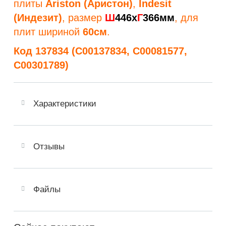
плиты
Ariston (Аристон)
,
Indesit
(Индезит)
, размер
Ш
446х
Г
366мм
, для
плит шириной
60см
.
Код
137834 (C00137834, C00081577,
C00301789)
Характеристики
Отзывы
Файлы