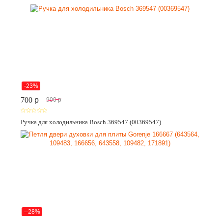
-23%
700
p
900
p
Ручка для холодильника Bosch 369547 (00369547)
--28%