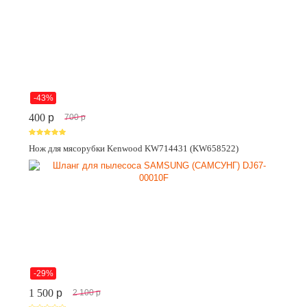
-43%
400
p
700
p
Нож для мясорубки Kenwood KW714431 (KW658522)
-29%
1 500
p
2 100
p