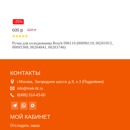
-25%
600
p
800
p
Ручка для холодильника Bosch 096110 (00096110, 00261915,
00095368, 00264841, 00263746)
КОНТАКТЫ
г.Москва, Загородное шоссе д.9, к.3 (
Подробнее
)
info@mek-bt.ru
8(495) 514-43-60
МОЙ КАБИНЕТ
Отследить заказ