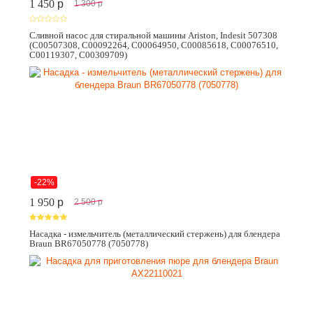
1 450
p
1 300
p
Сливной насос для стиральной машины Ariston, Indesit 507308
(C00507308, C00092264, C00064950, C00085618, C00076510,
C00119307, C00309709)
-22%
1 950
p
2 500
p
Насадка - измельчитель (металлический стержень) для блендера
Braun BR67050778 (7050778)