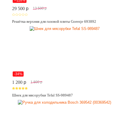
--118%
29 500
p
13 500
p
Решётка верхняя для газовой плиты Gorenje 693892
-34%
1 200
p
1 800
p
Шнек для мясорубки Tefal SS-989487