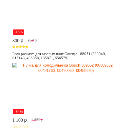
-16%
800
p
950
p
Блок розжига для газовых плит Gorenje 188051 (339940,
815143, 406358, 185871, 656579)
-34%
1 100
p
1 650
p