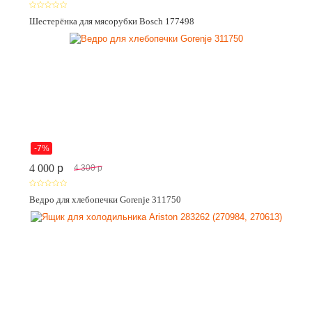
Шестерёнка для мясорубки Bosch 177498
-7%
4 000
p
4 300
p
Ведро для хлебопечки Gorenje 311750