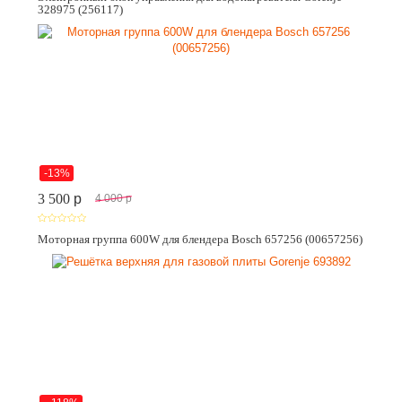
328975 (256117)
-13%
3 500
p
4 000
p
Моторная группа 600W для блендера Bosch 657256 (00657256)