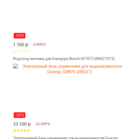
-50%
1 500
p
3 000
p
Редуктор венчика для блендера Bosch 627673 (00627673)
-34%
10 100
p
15 100
p
Электронный блок управления для водонагревателя Gorenje