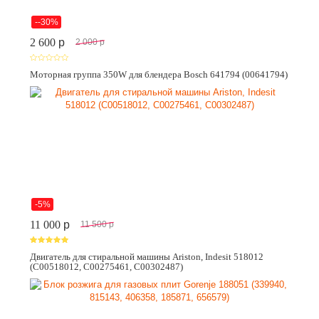
--30%
2 600
p
2 000
p
Моторная группа 350W для блендера Bosch 641794 (00641794)
-5%
11 000
p
11 500
p
Двигатель для стиральной машины Ariston, Indesit 518012
(C00518012, C00275461, C00302487)