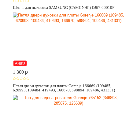
Шланг для пылесоса SAMSUNG (САМСУНГ) DJ67-00010F
Акция
1 300
p
Петля двери духовки для плиты Gorenje 166669 (109485,
620993, 109484, 419493, 166670, 598894, 109486, 431331)