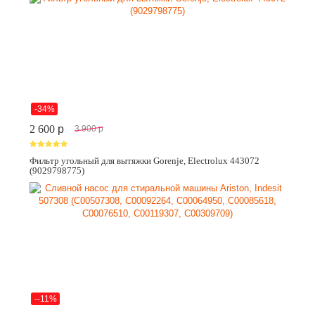
-34%
2 600
p
3 900
p
Фильтр угольный для вытяжки Gorenje, Electrolux 443072
(9029798775)
--11%