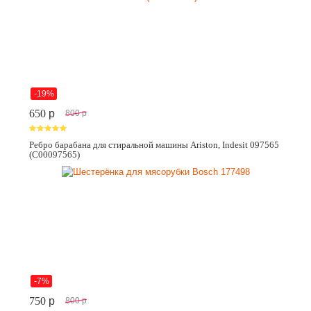
-19%
650
p
800
p
Ребро барабана для стиральной машины Ariston, Indesit 097565
(C00097565)
-7%
750
p
800
p