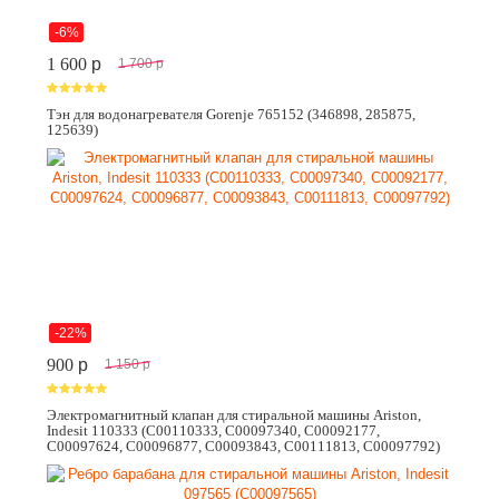
-6%
1 600
p
1 700
p
Тэн для водонагревателя Gorenje 765152 (346898, 285875,
125639)
-22%
900
p
1 150
p
Электромагнитный клапан для стиральной машины Ariston,
Indesit 110333 (C00110333, C00097340, C00092177,
C00097624, C00096877, C00093843, C00111813, C00097792)