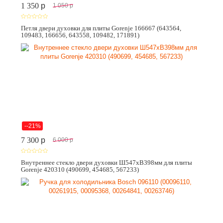
1 350
p
1 050
p
Петля двери духовки для плиты Gorenje 166667 (643564,
109483, 166656, 643558, 109482, 171891)
--21%
7 300
p
6 000
p
Внутреннее стекло двери духовки Ш547хВ398мм для плиты
Gorenje 420310 (490699, 454685, 567233)