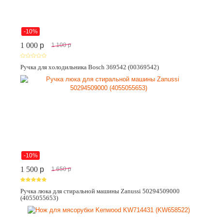
-10%
1 000
p
1 100
p
Ручка для холодильника Bosch 369542 (00369542)
-10%
1 500
p
1 650
p
Ручка люка для стиральной машины Zanussi 50294509000
(4055055653)