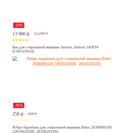
-15%
13 000
p
15 200
p
Бак для стиральной машины Ariston, Indesit 145034
(C00145034)
-45%
250
p
450
p
Ребро барабана для стиральной машины Beko 2838080100
(2816020300, 2816020100)