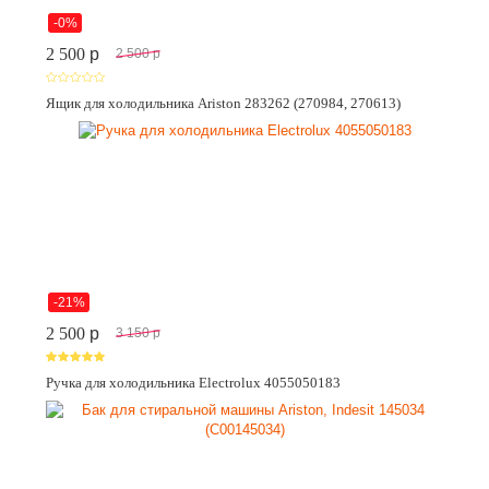
-0%
2 500
p
2 500
p
Ящик для холодильника Ariston 283262 (270984, 270613)
-21%
2 500
p
3 150
p
Ручка для холодильника Electrolux 4055050183