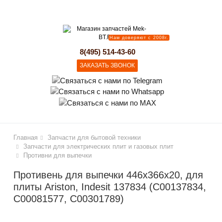
lose
Нам доверяют с 2008г.
8(495) 514-43-60
ЗАКАЗАТЬ ЗВОНОК
Главная
Запчасти для бытовой техники
Запчасти для электрических плит и газовых плит
Противни для выпечки
Противень для выпечки 446х366х20, для
плиты Ariston, Indesit 137834 (C00137834,
C00081577, C00301789)