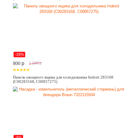
-28%
800
p
1 100
p
Панель овощного ящика для холодильника Indesit 283168
(C00283168, C00857275)
-8%