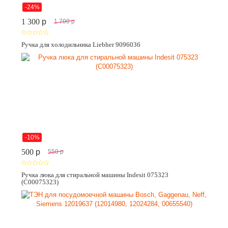
-24%
1 300
p
1 700
p
Ручка для холодильника Liebher 9096036
-10%
500
p
550
p
Ручка люка для стиральной машины Indesit 075323
(C00075323)