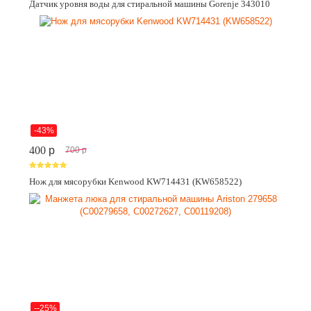
Датчик уровня воды для стиральной машины Gorenje 343010
-43%
400
p
700
p
Нож для мясорубки Kenwood KW714431 (KW658522)
--25%