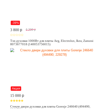
-39%
3 800
p
6 200
p
Тэн духовки 1000Вт для плиты Aeg, Electrolux, Ikea, Zanussi
8073677018 (140053756015)
Акция
15 000
p
Стекло двери духовки для плиты Gorenje 246640 (494490,