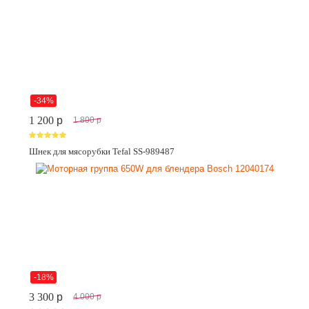
-34%
1 200
p
1 800
p
Шнек для мясорубки Tefal SS-989487
-18%
3 300
p
4 000
p