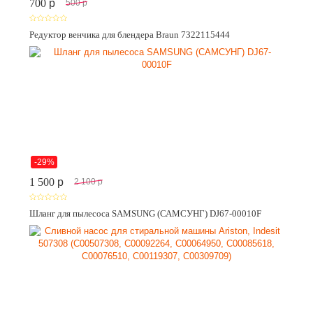
700
p
500
p
Редуктор венчика для блендера Braun 7322115444
-29%
1 500
p
2 100
p
Шланг для пылесоса SAMSUNG (САМСУНГ) DJ67-00010F