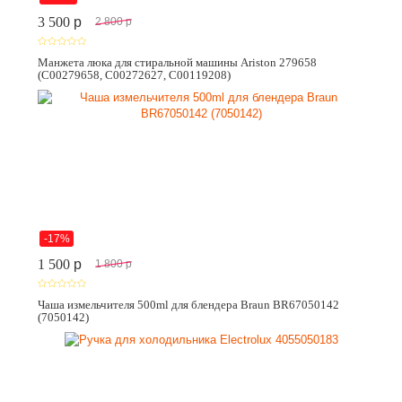
3 500
p
2 800
p
Манжета люка для стиральной машины Ariston 279658
(C00279658, C00272627, C00119208)
-17%
1 500
p
1 800
p
Чаша измельчителя 500ml для блендера Braun BR67050142
(7050142)