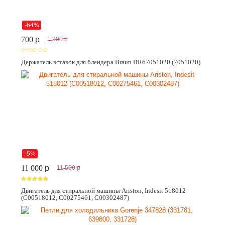
-64%
700
p
1 900
p
Держатель вставок для блендера Braun BR67051020 (7051020)
-5%
11 000
p
11 500
p
Двигатель для стиральной машины Ariston, Indesit 518012
(C00518012, C00275461, C00302487)