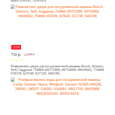
(BR67050145, 7050145)
-32%
750
p
1 100
p
Ремкомплект двери для посудомоечной машины Bosch, Siemens,
Neff, Gaggenau 754866 (00751866, 00754869, 00626662, 754866
659339, 623540, 627230, 540238)