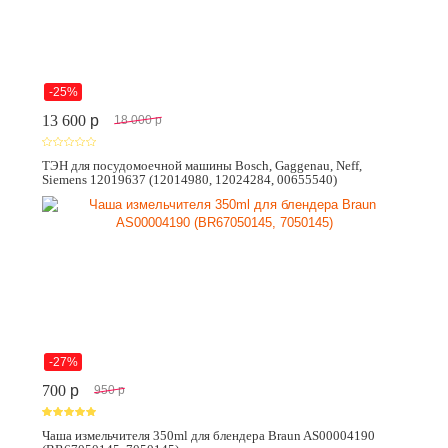
-25%
13 600
p
18 000
p
ТЭН для посудомоечной машины Bosch, Gaggenau, Neff,
Siemens 12019637 (12014980, 12024284, 00655540)
-27%
700
p
950
p
Чаша измельчителя 350ml для блендера Braun AS00004190