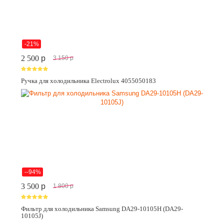
-21%
2 500
p
3 150
p
Ручка для холодильника Electrolux 4055050183
--94%
3 500
p
1 800
p
Фильтр для холодильника Samsung DA29-10105H (DA29-
10105J)