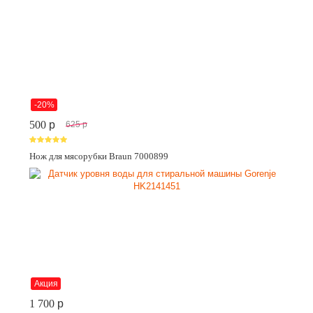
-20%
500
p
625
p
Нож для мясорубки Braun 7000899
Акция
1 700
p