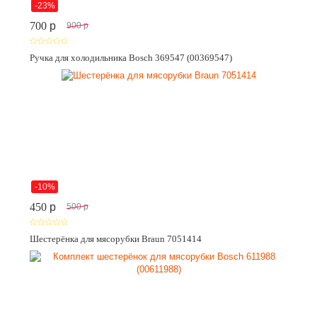
-23%
700
p
900
p
Ручка для холодильника Bosch 369547 (00369547)
-10%
450
p
500
p
Шестерёнка для мясорубки Braun 7051414