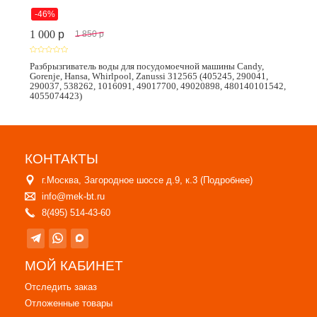
-46%
1 000
p
1 850
p
Разбрызгиватель воды для посудомоечной машины Candy,
Gorenje, Hansa, Whirlpool, Zanussi 312565 (405245, 290041,
290037, 538262, 1016091, 49017700, 49020898, 480140101542,
4055074423)
КОНТАКТЫ
г.Москва, Загородное шоссе д.9, к.3 (
Подробнее
)
info@mek-bt.ru
8(495) 514-43-60
МОЙ КАБИНЕТ
Отследить заказ
Отложенные товары