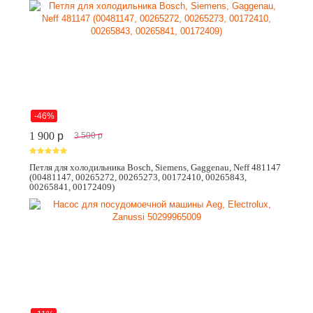
-46%
1 900
p
3 500
p
Петля для холодильника Bosch, Siemens, Gaggenau, Neff 481147
(00481147, 00265272, 00265273, 00172410, 00265843,
00265841, 00172409)