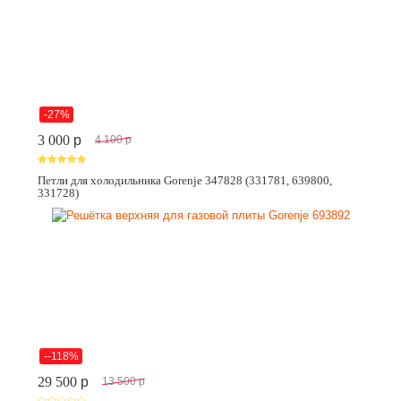
-27%
3 000
p
4 100
p
Петли для холодильника Gorenje 347828 (331781, 639800,
331728)
--118%
29 500
p
13 500
p