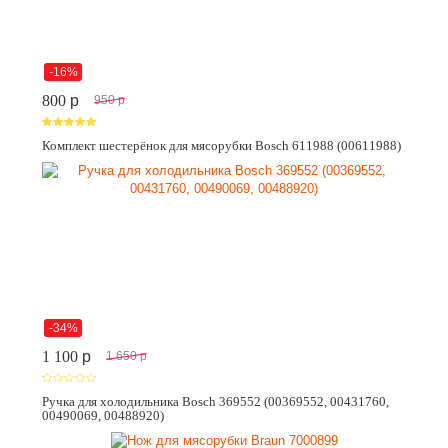
-16%
800
p
950
p
Комплект шестерёнок для мясорубки Bosch 611988 (00611988)
-34%
1 100
p
1 650
p
Ручка для холодильника Bosch 369552 (00369552, 00431760,
00490069, 00488920)