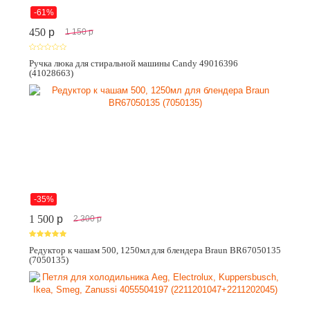
-61%
450
p
1 150
p
Ручка люка для стиральной машины Candy 49016396
(41028663)
-35%
1 500
p
2 300
p
Редуктор к чашам 500, 1250мл для блендера Braun BR67050135
(7050135)