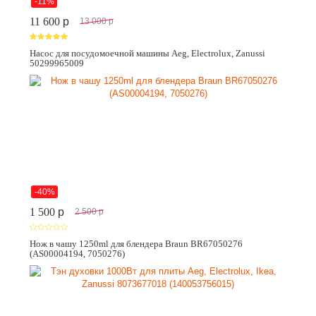
-11%
11 600
p
13 000
p
Насос для посудомоечной машины Aeg, Electrolux, Zanussi
50299965009
-40%
1 500
p
2 500
p
Нож в чашу 1250ml для блендера Braun BR67050276
(AS00004194, 7050276)