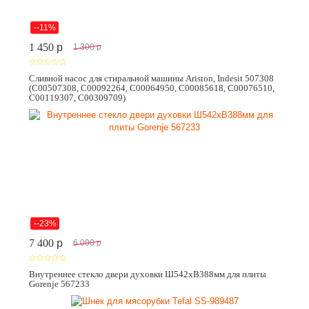
--11%
1 450
p
1 300
p
Сливной насос для стиральной машины Ariston, Indesit 507308
(C00507308, C00092264, C00064950, C00085618, C00076510,
C00119307, C00309709)
--23%
7 400
p
6 000
p
Внутреннее стекло двери духовки Ш542хВ388мм для плиты
Gorenje 567233