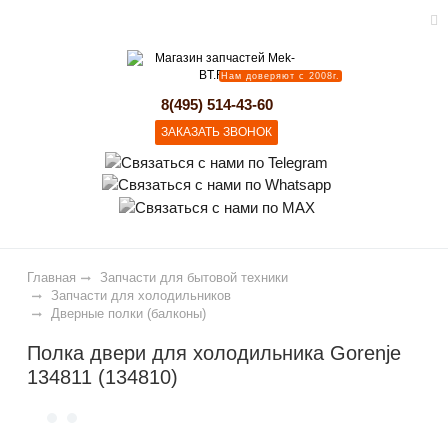
Нам доверяют с 2008г.
lose
8(495) 514-43-60
ЗАКАЗАТЬ ЗВОНОК
Главная
Запчасти для бытовой техники
Запчасти для холодильников
Дверные полки (балконы)
Полка двери для холодильника Gorenje
134811 (134810)