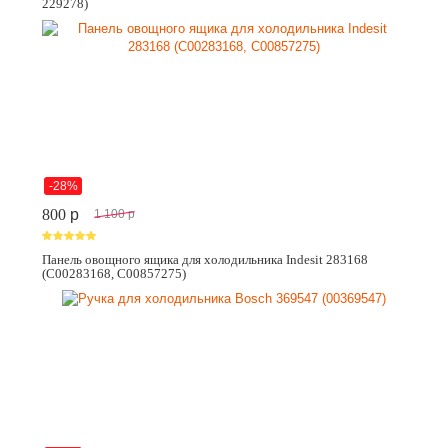
229278)
-28%
800
p
1 100
p
Панель овощного ящика для холодильника Indesit 283168
(C00283168, C00857275)