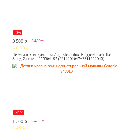
-0%
3 500
p
3 500
p
Петля для холодильника Aeg, Electrolux, Kuppersbusch, Ikea,
Smeg, Zanussi 4055504197 (2211201047+2211202045)
-41%
1 300
p
2 200
p