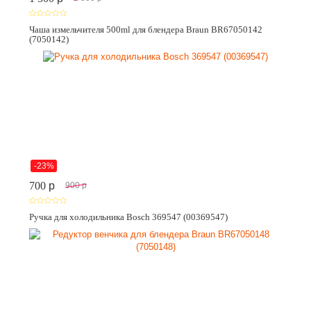
Чаша измельчителя 500ml для блендера Braun BR67050142
(7050142)
-23%
700
p
900
p
Ручка для холодильника Bosch 369547 (00369547)