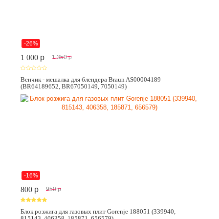
-26%
1 000
p
1 350
p
Венчик - мешалка для блендера Braun AS00004189
(BR64189652, BR67050149, 7050149)
-16%
800
p
950
p
Блок розжига для газовых плит Gorenje 188051 (339940,
815143, 406358, 185871, 656579)