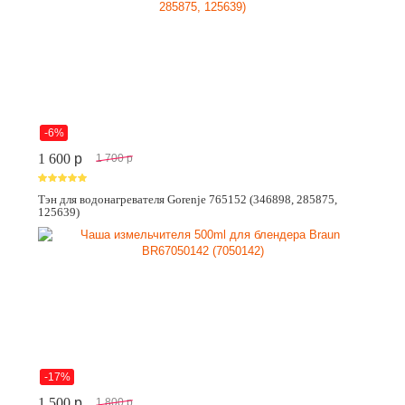
-6%
1 600
p
1 700
p
Тэн для водонагревателя Gorenje 765152 (346898, 285875,
125639)
-17%
1 500
p
1 800
p