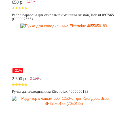
650
p
800
p
Ребро барабана для стиральной машины Ariston, Indesit 097565
(C00097565)
-21%
2 500
p
3 150
p
Ручка для холодильника Electrolux 4055050183