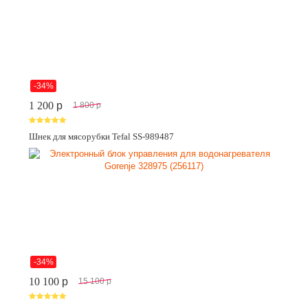
-34%
1 200
p
1 800
p
Шнек для мясорубки Tefal SS-989487
-34%
10 100
p
15 100
p