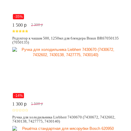
-35%
1 500
p
2 300
p
Редуктор к чашам 500, 1250мл для блендера Braun BR67050135
(7050135)
-14%
1 300
p
1 500
p
Ручка для холодильника Liebherr 7430670 (7430672, 7432602,
7430138, 7427775, 7430140)