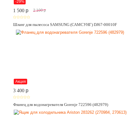
-29%
1 500
p
2 100
p
Шланг для пылесоса SAMSUNG (САМСУНГ) DJ67-00010F
Акция
3 400
p
Фланец для водонагревателя Gorenje 722596 (482979)