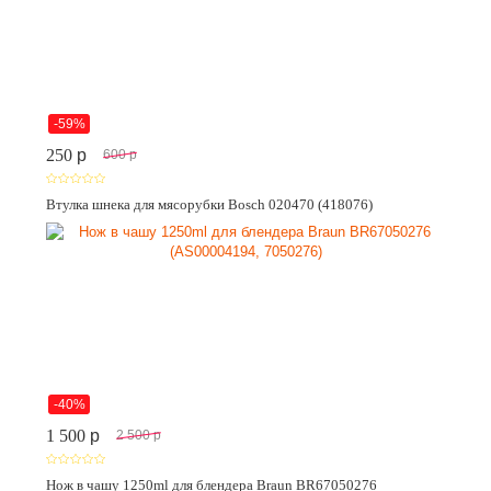
-59%
250
p
600
p
Втулка шнека для мясорубки Bosch 020470 (418076)
-40%
1 500
p
2 500
p
Нож в чашу 1250ml для блендера Braun BR67050276