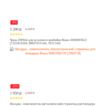
-9%
5 200
p
5 700
p
Чаша 2000ml для кухонного комбайна Braun AS00005622
(7322010204, BR67051144, 7051144)
-22%
1 950
p
2 500
p
Насадка - измельчитель (металлический стержень) для блендера