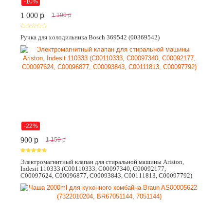
-10%
1 000
p
1 100
p
Ручка для холодильника Bosch 369542 (00369542)
-22%
900
p
1 150
p
Электромагнитный клапан для стиральной машины Ariston,
Indesit 110333 (C00110333, C00097340, C00092177,
C00097624, C00096877, C00093843, C00111813, C00097792)