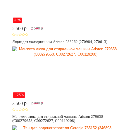
-0%
2 500
p
2 500
p
Ящик для холодильника Ariston 283262 (270984, 270613)
--25%
3 500
p
2 800
p
Манжета люка для стиральной машины Ariston 279658
(C00279658, C00272627, C00119208)