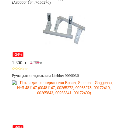
(AS00004194, 7050276)
-24%
1 300
p
1 700
p
Ручка для холодильника Liebher 9096036
-46%