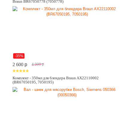
Braun BR67050778 (7050778)
-35%
2 600
p
4 000
p
Комплект - 350мл для блендера Braun AX22110002
(BR67050195, 7050195)