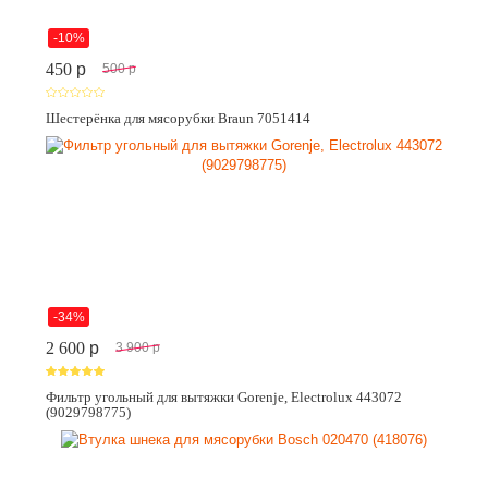
-10%
450
p
500
p
Шестерёнка для мясорубки Braun 7051414
-34%
2 600
p
3 900
p
Фильтр угольный для вытяжки Gorenje, Electrolux 443072
(9029798775)