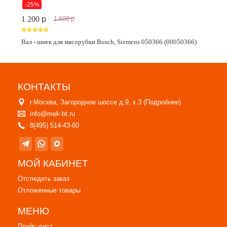
-25%
1 200
p
1 600
p
Вал - шнек для мясорубки Bosch, Siemens 050366 (00050366)
КОНТАКТЫ
г.Москва, Загородное шоссе д.9, к.3 (
Подробнее
)
info@mek-bt.ru
8(495) 514-43-60
МОЙ КАБИНЕТ
Отследить заказ
Отложенные товары
МЕНЮ
Прайс-лист