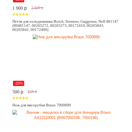
1 900
p
3 500
p
Петля для холодильника Bosch, Siemens, Gaggenau, Neff 481147
(00481147, 00265272, 00265273, 00172410, 00265843,
00265841, 00172409)
-20%
500
p
625
p
Нож для мясорубки Braun 7000899