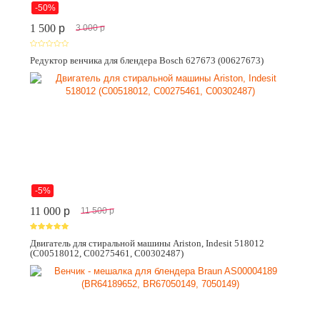
-50%
1 500
p
3 000
p
Редуктор венчика для блендера Bosch 627673 (00627673)
-5%
11 000
p
11 500
p
Двигатель для стиральной машины Ariston, Indesit 518012
(C00518012, C00275461, C00302487)