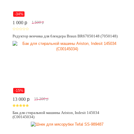
-34%
1 000
p
1 500
p
Редуктор венчика для блендера Braun BR67050148 (7050148)
-15%
13 000
p
15 200
p
Бак для стиральной машины Ariston, Indesit 145034
(C00145034)