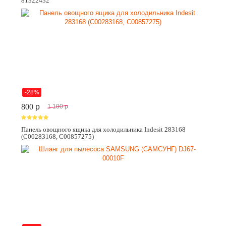
81322432
-28%
800
p
1 100
p
Панель овощного ящика для холодильника Indesit 283168
(C00283168, C00857275)