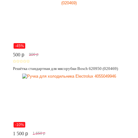
-45%
500
p
900
p
Решётка стандартная для мясорубки Bosch 620950 (020469)
-10%
1 500
p
1 650
p