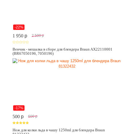
-22%
1 950
p
2 500
p
Венчик - мешалка в сборе для блендера Braun AX22110001
(BR67050196, 7050196)
-17%
500
p
600
p
Нож для колки льда в чашу 1250ml для блендера Braun