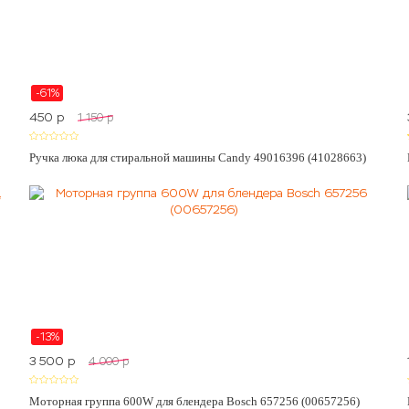
-61%
450
p
1 150
p
Ручка люка для стиральной машины Candy 49016396 (41028663)
-13%
3 500
p
4 000
p
Моторная группа 600W для блендера Bosch 657256 (00657256)