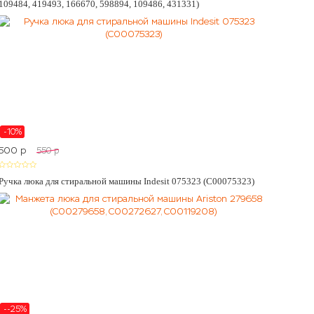
109484, 419493, 166670, 598894, 109486, 431331)
-10%
500
p
550
p
Ручка люка для стиральной машины Indesit 075323 (C00075323)
--25%