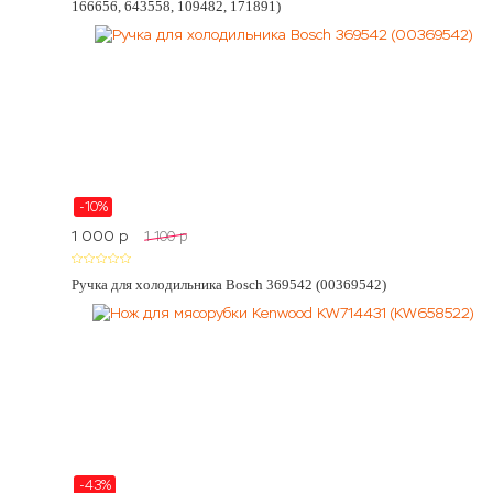
166656, 643558, 109482, 171891)
-10%
1 000
p
1 100
p
Ручка для холодильника Bosch 369542 (00369542)
-43%