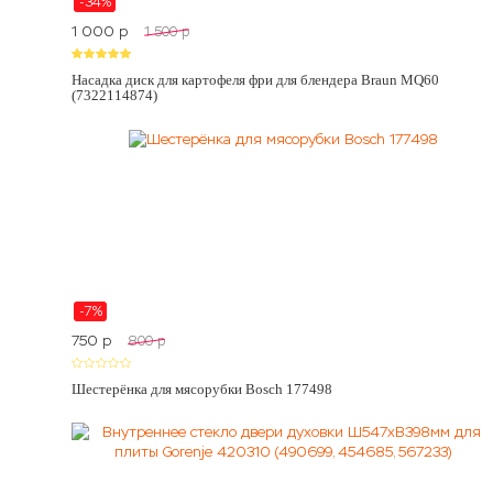
-34%
1 000
p
1 500
p
Насадка диск для картофеля фри для блендера Braun MQ60
(7322114874)
-7%
750
p
800
p
Шестерёнка для мясорубки Bosch 177498