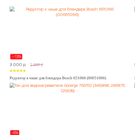
--13%
3 000
p
2 650
p
Редуктор к чаше для блендера Bosch 651066 (00651066)
-6%