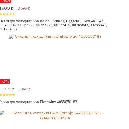
-46%
1 900
p
3 500
p
Петля для холодильника Bosch, Siemens, Gaggenau, Neff 481147
(00481147, 00265272, 00265273, 00172410, 00265843, 00265841,
00172409)
-21%
2 500
p
3 150
p
Ручка для холодильника Electrolux 4055050183