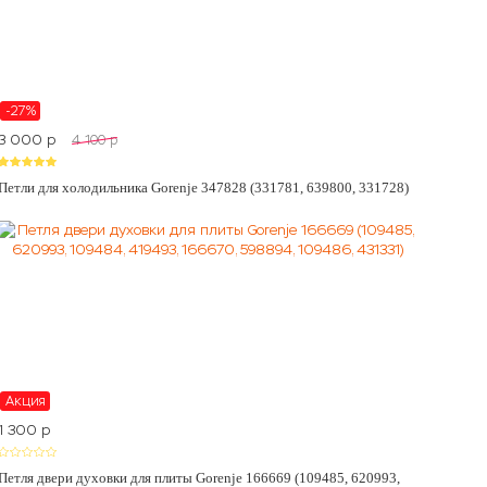
-27%
3 000
p
4 100
p
Петли для холодильника Gorenje 347828 (331781, 639800, 331728)
Акция
1 300
p
Петля двери духовки для плиты Gorenje 166669 (109485, 620993,