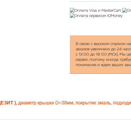
В связи с высоким спросом н
заказов увеличено до 24 часо
с 13:00 до 18:00 (МСК). Мы 
сервис, поэтому иногда треб
понимание и ждем ваших зак
ДЕЗИТ ),
диаметр крышки D=38мм, покрытие эмаль, подходит