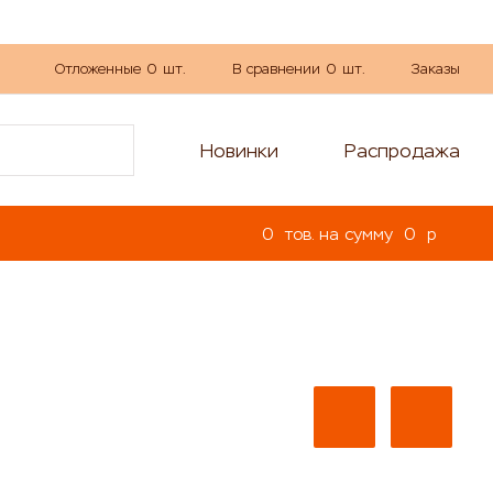
Отложенные
0
шт.
В сравнении
0
шт.
Заказы
Новинки
Распродажа
0
тов. на сумму
0
p