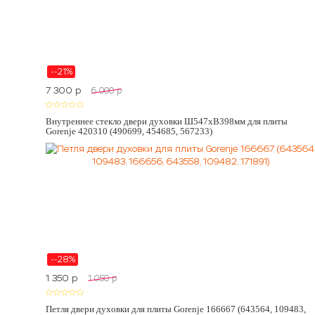
--21%
7 300
p
6 000
p
Внутреннее стекло двери духовки Ш547хВ398мм для плиты
Gorenje 420310 (490699, 454685, 567233)
--28%
1 350
p
1 050
p
Петля двери духовки для плиты Gorenje 166667 (643564, 109483,