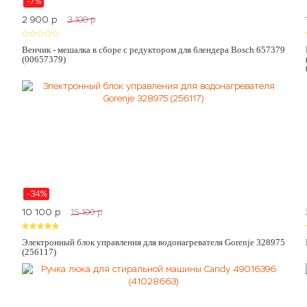
-7%
2 900
p
3 100
p
Венчик - мешалка в сборе с редуктором для блендера Bosch 657379
(00657379)
-34%
10 100
p
15 100
p
Электронный блок управления для водонагревателя Gorenje 328975
(256117)