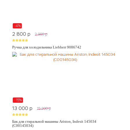
-4%
2 800
p
2 900
p
Ручка для холодильника Liebherr 9086742
-15%
13 000
p
15 200
p
Бак для стиральной машины Ariston, Indesit 145034
(C00145034)