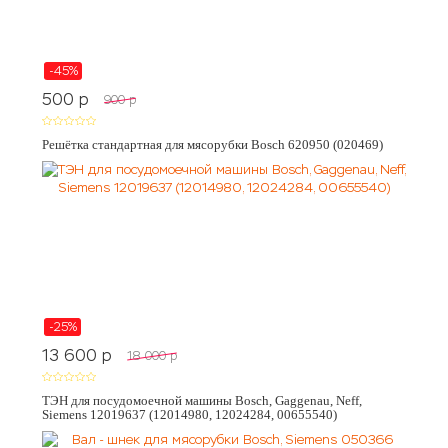
-45%
500
p
900
p
Решётка стандартная для мясорубки Bosch 620950 (020469)
-25%
13 600
p
18 000
p
ТЭН для посудомоечной машины Bosch, Gaggenau, Neff,
Siemens 12019637 (12014980, 12024284, 00655540)