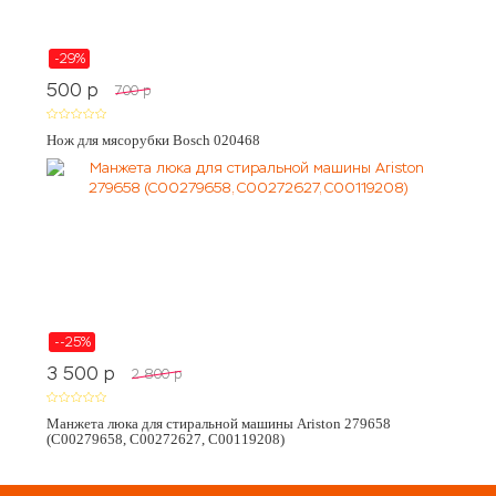
-29%
500
p
700
p
Нож для мясорубки Bosch 020468
--25%
3 500
p
2 800
p
Манжета люка для стиральной машины Ariston 279658
(C00279658, C00272627, C00119208)