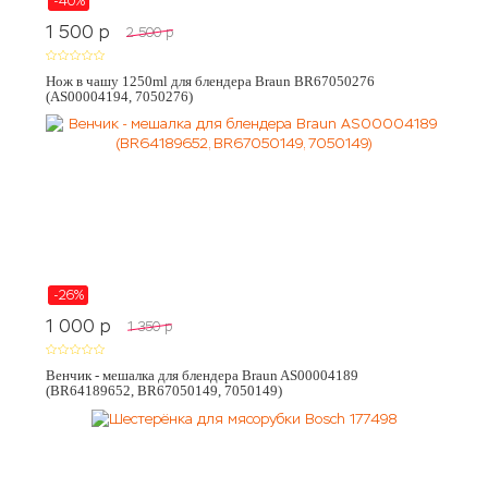
-40%
1 500
p
2 500
p
Нож в чашу 1250ml для блендера Braun BR67050276
(AS00004194, 7050276)
-26%
1 000
p
1 350
p
Венчик - мешалка для блендера Braun AS00004189
(BR64189652, BR67050149, 7050149)