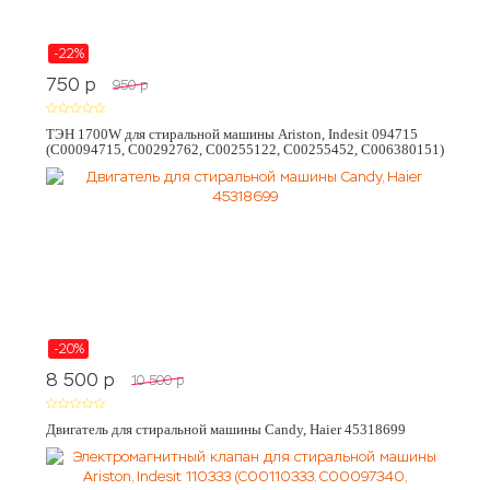
-22%
750
p
950
p
ТЭН 1700W для стиральной машины Ariston, Indesit 094715
(C00094715, C00292762, C00255122, C00255452, C006380151)
-20%
8 500
p
10 500
p
Двигатель для стиральной машины Candy, Haier 45318699