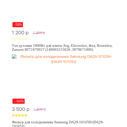
-59%
1 200
p
2 900
p
Тэн духовки 1000Вт для плиты Aeg, Electrolux, Ikea, Rosenlew,
Zanussi 8072470027 (140065215026, 3879671000)
--94%
3 500
p
1 800
p
Фильтр для холодильника Samsung DA29-10105H (DA29-
10105J)