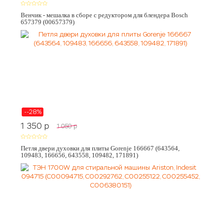
Венчик - мешалка в сборе с редуктором для блендера Bosch
657379 (00657379)
--28%
1 350
p
1 050
p
Петля двери духовки для плиты Gorenje 166667 (643564,
109483, 166656, 643558, 109482, 171891)