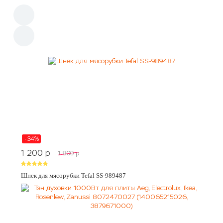
-34%
1 200
p
1 800
p
Шнек для мясорубки Tefal SS-989487