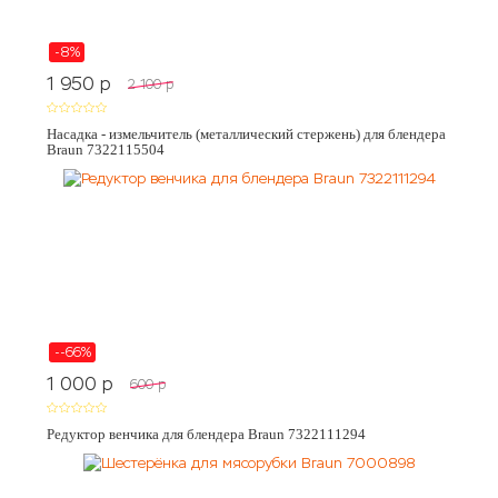
-8%
1 950
p
2 100
p
Насадка - измельчитель (металлический стержень) для блендера
Braun 7322115504
--66%
1 000
p
600
p
Редуктор венчика для блендера Braun 7322111294