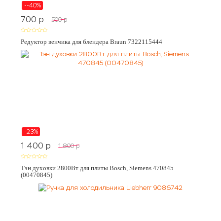
--40%
700
p
500
p
Редуктор венчика для блендера Braun 7322115444
-23%
1 400
p
1 800
p
Тэн духовки 2800Вт для плиты Bosch, Siemens 470845
(00470845)