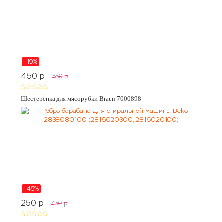
-19%
450
p
550
p
Шестерёнка для мясорубки Braun 7000898
-45%
250
p
450
p