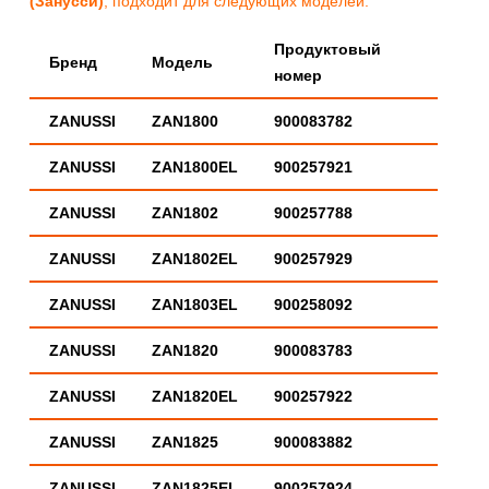
(Занусси)
, подходит для следующих моделей:
Продуктовый
Бренд
Модель
номер
ZANUSSI
ZAN1800
900083782
ZANUSSI
ZAN1800EL
900257921
ZANUSSI
ZAN1802
900257788
ZANUSSI
ZAN1802EL
900257929
ZANUSSI
ZAN1803EL
900258092
ZANUSSI
ZAN1820
900083783
ZANUSSI
ZAN1820EL
900257922
ZANUSSI
ZAN1825
900083882
ZANUSSI
ZAN1825EL
900257924