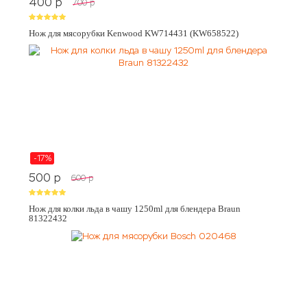
400
p
700
p
Нож для мясорубки Kenwood KW714431 (KW658522)
-17%
500
p
600
p
Нож для колки льда в чашу 1250ml для блендера Braun
81322432