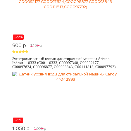
-22%
900
p
1 150
p
Электромагнитный клапан для стиральной машины Ariston,
Indesit 110333 (C00110333, C00097340, C00092177,
C00097624, C00096877, C00093843, C00111813, C00097792)
--5%
1 050
p
1 000
p