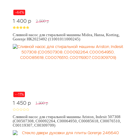
-44%
1 400
p
2 500
p
Сливной насос для стиральной машины Midea, Hansa, Korting,
Gorenje HK2023492 (11001011000245)
--11%
1 450
p
1 300
p
Сливной насос для стиральной машины Ariston, Indesit 507308
(C00507308, C00092264, C00064950, C00085618, C00076510,
C00119307, C00309709)