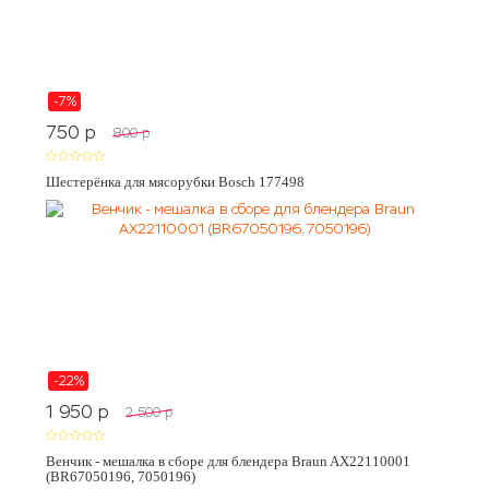
-7%
750
p
800
p
Шестерёнка для мясорубки Bosch 177498
-22%
1 950
p
2 500
p
Венчик - мешалка в сборе для блендера Braun AX22110001
(BR67050196, 7050196)