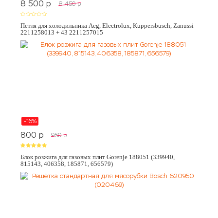
8 500
p
8 450
p
Петля для холодильника Aeg, Electrolux, Kuppersbusch, Zanussi
2211258013 + 43 2211257015
-16%
800
p
950
p
Блок розжига для газовых плит Gorenje 188051 (339940,
815143, 406358, 185871, 656579)