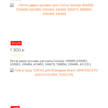
Акция
1 300
p
Петля двери духовки для плиты Gorenje 166669 (109485,
620993, 109484, 419493, 166670, 598894, 109486, 431331)