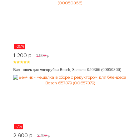
-25%
1 200
p
1 600
p
Вал - шнек для мясорубки Bosch, Siemens 050366 (00050366)
-7%
2 900
p
3 100
p