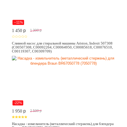
--11%
1 450
p
1 300
p
Сливной насос для стиральной машины Ariston, Indesit 507308
(C00507308, C00092264, C00064950, C00085618, C00076510,
C00119307, C00309709)
-22%
1 950
p
2 500
p
Насадка - измельчитель (металлический стержень) для блендера