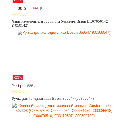
-17%
1 500
p
1 800
p
Чаша измельчителя 500ml для блендера Braun BR67050142
(7050142)
-23%
700
p
900
p
Ручка для холодильника Bosch 369547 (00369547)