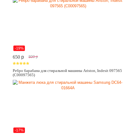
-19%
650
p
800
p
Ребро барабана для стиральной машины Ariston, Indesit 097565
(C00097565)
-17%