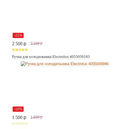
-21%
2 500
p
3 150
p
Ручка для холодильника Electrolux 4055050183
-10%
1 500
p
1 650
p