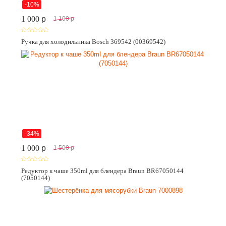
-10%
1 000
p
1 100
p
Ручка для холодильника Bosch 369542 (00369542)
-34%
1 000
p
1 500
p
Редуктор к чаше 350ml для блендера Braun BR67050144
(7050144)