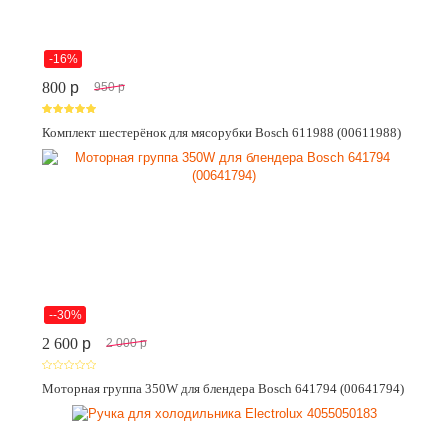
-16%
800
p
950
p
Комплект шестерёнок для мясорубки Bosch 611988 (00611988)
--30%
2 600
p
2 000
p
Моторная группа 350W для блендера Bosch 641794 (00641794)