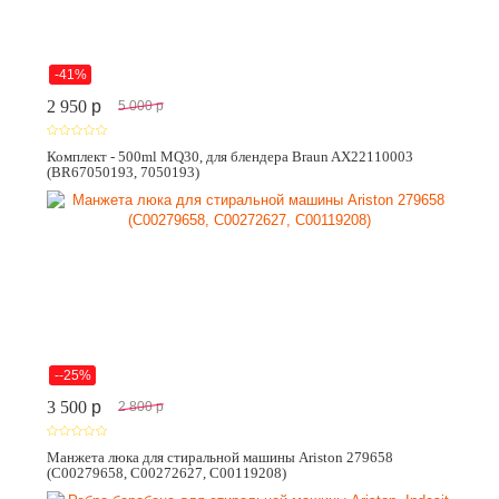
-41%
2 950
p
5 000
p
Комплект - 500ml MQ30, для блендера Braun AX22110003
(BR67050193, 7050193)
--25%
3 500
p
2 800
p
Манжета люка для стиральной машины Ariston 279658
(C00279658, C00272627, C00119208)