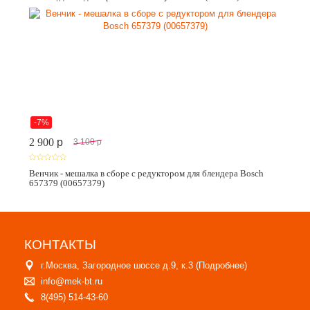
-7%
2 900
p
3 100
p
Венчик - мешалка в сборе с редуктором для блендера Bosch
657379 (00657379)
КОНТАКТЫ
г.Москва, Загородное шоссе д.9, к.3 (
Подробнее
)
info@mek-bt.ru
8(495) 514-43-60