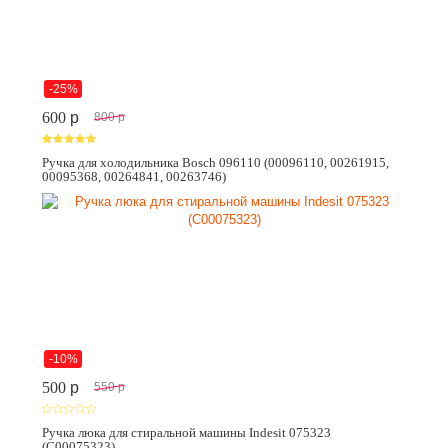
-25%
600
p
800
p
Ручка для холодильника Bosch 096110 (00096110, 00261915,
00095368, 00264841, 00263746)
-10%
500
p
550
p
Ручка люка для стиральной машины Indesit 075323
(C00075323)