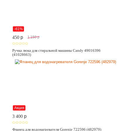
-61%
450
p
1 150
p
Ручка люка для стиральной машины Candy 49016396
(41028663)
Акция
3 400
p
Фланец для водонагревателя Gorenje 722596 (482979)