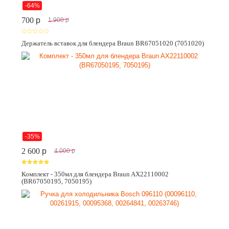
-64%
700
p
1 900
p
Держатель вставок для блендера Braun BR67051020 (7051020)
-35%
2 600
p
4 000
p
Комплект - 350мл для блендера Braun AX22110002
(BR67050195, 7050195)