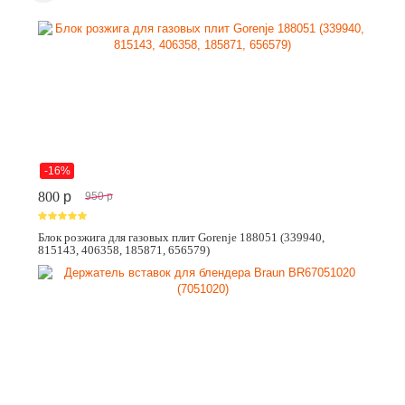
-16%
800
p
950
p
Блок розжига для газовых плит Gorenje 188051 (339940,
815143, 406358, 185871, 656579)