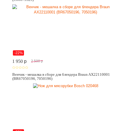
-22%
1 950
p
2 500
p
Венчик - мешалка в сборе для блендера Braun AX22110001
(BR67050196, 7050196)