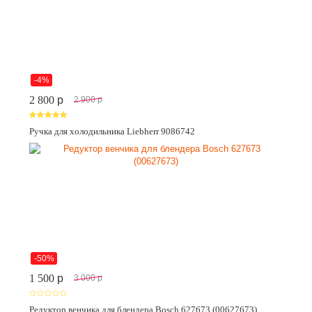
-4%
2 800
p
2 900
p
Ручка для холодильника Liebherr 9086742
-50%
1 500
p
3 000
p
Редуктор венчика для блендера Bosch 627673 (00627673)