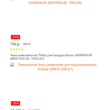
-27%
700
p
950
p
Чаша измельчителя 350ml для блендера Braun AS00004190
(BR67050145, 7050145)
-34%