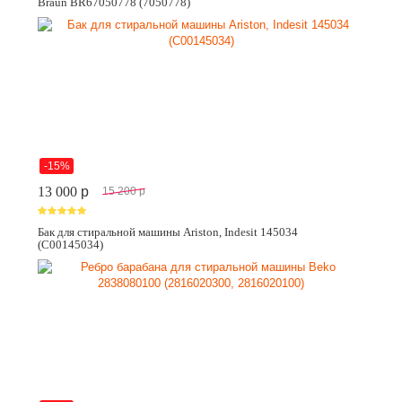
Braun BR67050778 (7050778)
-15%
13 000
p
15 200
p
Бак для стиральной машины Ariston, Indesit 145034
(C00145034)