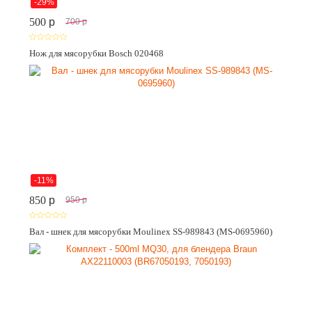
-29%
500
p
700
p
Нож для мясорубки Bosch 020468
-11%
850
p
950
p
Вал - шнек для мясорубки Moulinex SS-989843 (MS-0695960)