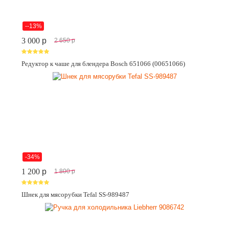
--13%
3 000
p
2 650
p
Редуктор к чаше для блендера Bosch 651066 (00651066)
-34%
1 200
p
1 800
p
Шнек для мясорубки Tefal SS-989487