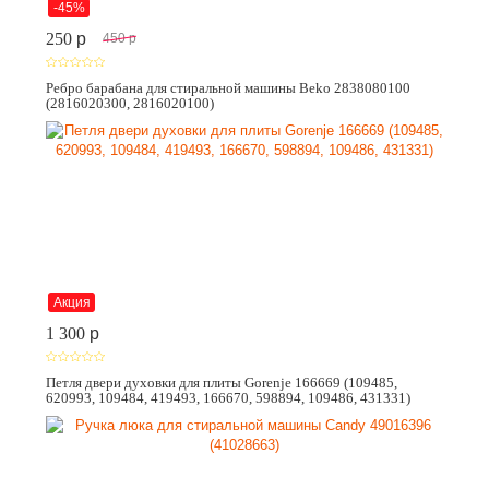
-45%
250
p
450
p
Ребро барабана для стиральной машины Beko 2838080100
(2816020300, 2816020100)
Акция
1 300
p
Петля двери духовки для плиты Gorenje 166669 (109485,
620993, 109484, 419493, 166670, 598894, 109486, 431331)