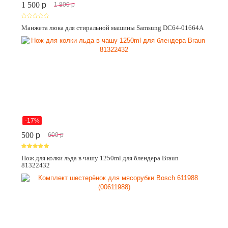
1 500
p
1 800
p
Манжета люка для стиральной машины Samsung DC64-01664A
-17%
500
p
600
p
Нож для колки льда в чашу 1250ml для блендера Braun
81322432