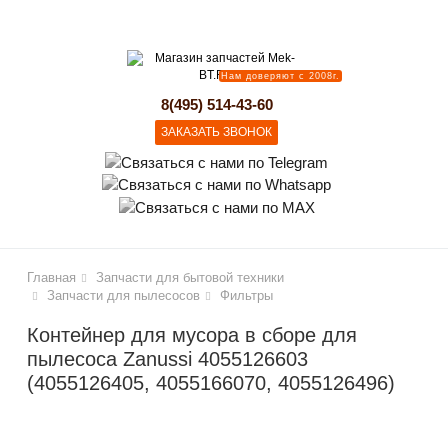
lose
Нам доверяют с 2008г.
8(495) 514-43-60
ЗАКАЗАТЬ ЗВОНОК
Главная
Запчасти для бытовой техники
Запчасти для пылесосов
Фильтры
Контейнер для мусора в сборе для
пылесоса Zanussi 4055126603
(4055126405, 4055166070, 4055126496)